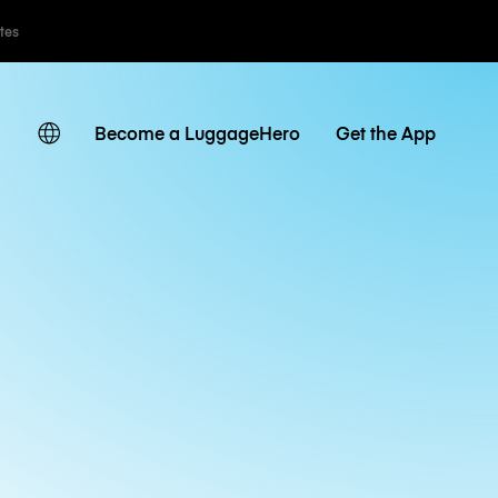
ates
Become a LuggageHero
Get the App