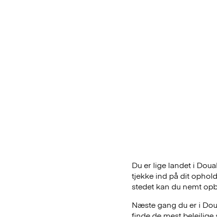
Du er lige landet i Dou
tjekke ind på dit ophol
stedet kan du nemt op
Næste gang du er i Doua
finde de mest belejlig