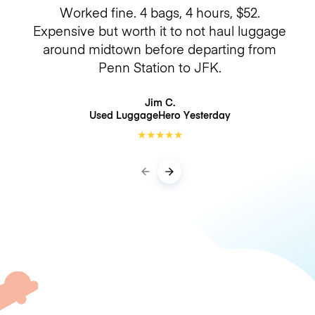
Worked fine. 4 bags, 4 hours, $52.
Expensive but worth it to not haul luggage
around midtown before departing from
Penn Station to JFK.
Jim C.
Used LuggageHero
Yesterday
★
★
★
★
★