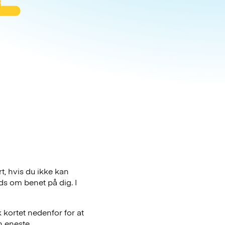
t, hvis du ikke kan
ds om benet på dig. I
 kortet nedenfor for at
n eneste