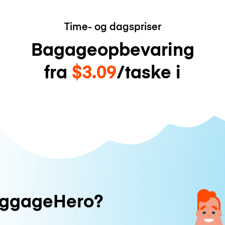
Time- og dagspriser
Bagageopbevaring
fra
$3.09
/taske i
uggageHero?