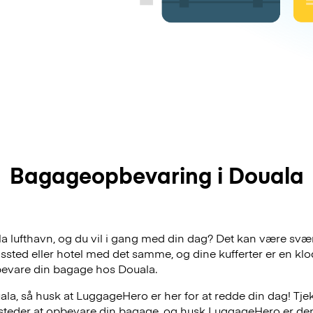
Bagageopbevaring i Douala
ala lufthavn, og du vil i gang med din dag? Det kan være svær
dssted eller hotel med det samme, og dine kufferter er en klo
bevare din bagage hos Douala.
la, så husk at LuggageHero er her for at redde din dag! Tjek
e steder at opbevare din bagage, og husk LuggageHero er de