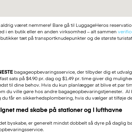
ldrig været nemmere! Bare gå til LuggageHeros reservations
ed i en butik eller en anden virksomhed – alt sammen
verific
 butikker tæt på transportknudepunkter og de største turist
NESTE
bagageopbevaringsservice, der tilbyder dig et udvalg a
fast sats på $4.90 pr. dag og $1.49 pr. time giver dig muligh
st til dine behov. Hvis du kun planlægger at blive et par tim
 som du ville gøre hos andre bagageopbevaringstjenester.
Al 
g du får en sikkerhedsplombering, hvis du vælger at tilføje det
ignet med skabe på stationer og i lufthavne
et byskabe, er generelt mindst dobbelt så dyre på daglig 
pbevaringsservice.