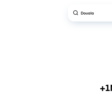
Location
+1