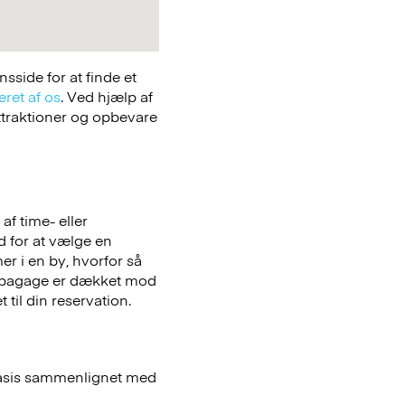
side for at finde et
eret af os
. Ved hjælp af
attraktioner og opbevare
f time- eller
ed for at vælge en
er i en by, hvorfor så
bagage er dækket mod
 til din reservation.
basis sammenlignet med