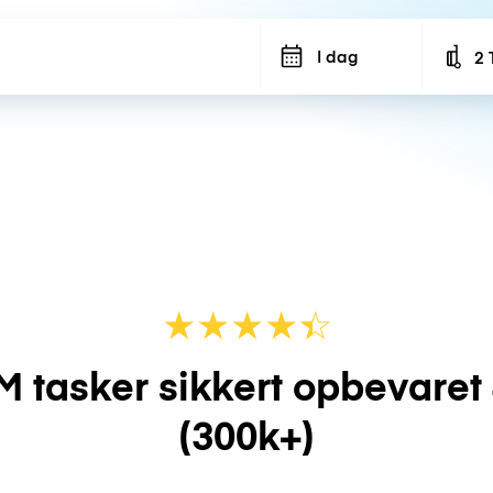
I dag
2 
Num
★
★
★
★
☆
★
M tasker sikkert opbevaret
(300k+)