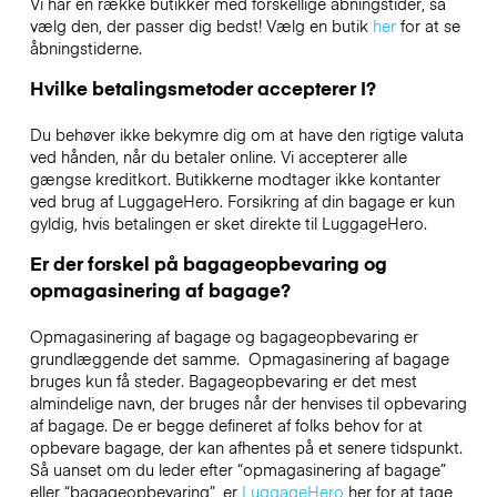
Vi har en række butikker med forskellige åbningstider, så
vælg den, der passer dig bedst! Vælg en butik
her
for at se
åbningstiderne.
Hvilke betalingsmetoder accepterer I?
Du behøver ikke bekymre dig om at have den rigtige valuta
ved hånden, når du betaler online. Vi accepterer alle
gængse kreditkort. Butikkerne modtager ikke kontanter
ved brug af LuggageHero. Forsikring af din bagage er kun
gyldig, hvis betalingen er sket direkte til LuggageHero.
Er der forskel på bagageopbevaring og
opmagasinering af bagage?
Opmagasinering af bagage og bagageopbevaring er
grundlæggende det samme. Opmagasinering af bagage
bruges kun få steder. Bagageopbevaring er det mest
almindelige navn, der bruges når der henvises til opbevaring
af bagage. De er begge defineret af folks behov for at
opbevare bagage, der kan afhentes på et senere tidspunkt.
Så uanset om du leder efter “opmagasinering af bagage”
eller “bagageopbevaring”, er
LuggageHero
her for at tage