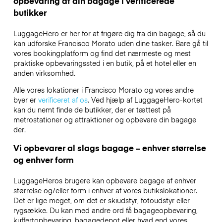
opbevaring af din bagage i verificerede
butikker
LuggageHero er her for at frigøre dig fra din bagage, så du
kan udforske Francisco Morato uden dine tasker. Bare gå til
vores bookingplatform og find det nærmeste og mest
praktiske opbevaringssted i en butik, på et hotel eller en
anden virksomhed.
Alle vores lokationer i Francisco Morato og vores andre
byer er
verificeret af os
. Ved hjælp af LuggageHero-kortet
kan du nemt finde de butikker, der er tættest på
metrostationer og attraktioner og opbevare din bagage
der.
Vi opbevarer al slags bagage – enhver størrelse
og enhver form
LuggageHeros brugere kan opbevare bagage af enhver
størrelse og/eller form i enhver af vores butikslokationer.
Det er lige meget, om det er skiudstyr, fotoudstyr eller
rygsække. Du kan med andre ord få bagageopbevaring,
kuffertopbevaring, bagagedepot eller hvad end vores