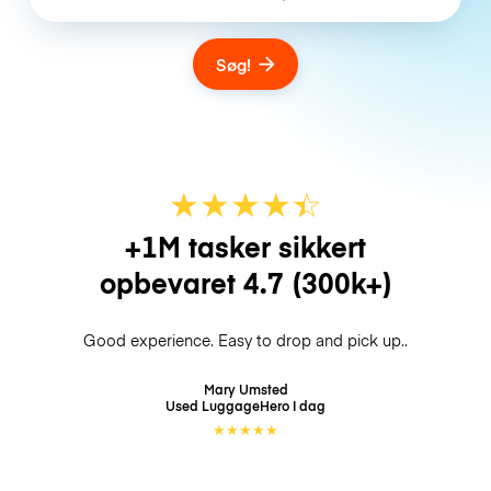
Søg!
★
★
★
★
☆
★
+1M tasker sikkert
opbevaret
4.7
(300k+)
Good experience. Easy to drop and pick up..
Mary Umsted
Used LuggageHero
I dag
★
★
★
★
★