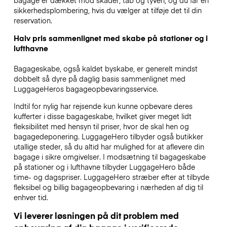
bagage er dækket mod skader, tab og tyveri, og du får en
sikkerhedsplombering, hvis du vælger at tilføje det til din
reservation.
Halv pris sammenlignet med skabe på stationer og i
lufthavne
Bagageskabe, også kaldet byskabe, er generelt mindst
dobbelt så dyre på daglig basis sammenlignet med
LuggageHeros bagageopbevaringsservice.
Indtil for nylig har rejsende kun kunne opbevare deres
kufferter i disse bagageskabe, hvilket giver meget lidt
fleksibilitet med hensyn til priser, hvor de skal hen og
bagagedeponering. LuggageHero tilbyder også butikker
utallige steder, så du altid har mulighed for at aflevere din
bagage i sikre omgivelser. I modsætning til bagageskabe
på stationer og i lufthavne tilbyder LuggageHero både
time- og dagspriser. LuggageHero stræber efter at tilbyde
fleksibel og billig bagageopbevaring i nærheden af dig til
enhver tid.
Vi leverer løsningen på dit problem med