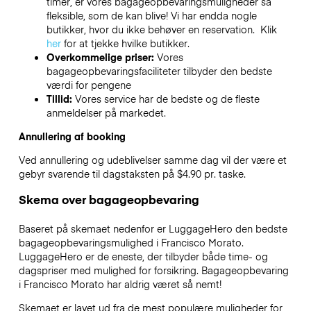
timer, er vores bagageopbevaringsmuligheder så
fleksible, som de kan blive! Vi har endda nogle
butikker, hvor du ikke behøver en reservation. Klik
her
for at tjekke hvilke butikker.
Overkommelige priser:
Vores
bagageopbevaringsfaciliteter tilbyder den bedste
værdi for pengene
Tillid:
Vores service har de bedste og de fleste
anmeldelser på markedet.
Annullering af booking
Ved annullering og udeblivelser samme dag vil der være et
gebyr svarende til dagstaksten på $4.90 pr. taske.
Skema over bagageopbevaring
Baseret på skemaet nedenfor er LuggageHero den bedste
bagageopbevaringsmulighed i
Francisco Morato
.
LuggageHero er de eneste, der tilbyder både time- og
dagspriser med mulighed for forsikring. Bagageopbevaring
i
Francisco Morato
har aldrig været så nemt!
Skemaet er lavet ud fra de mest populære muligheder for