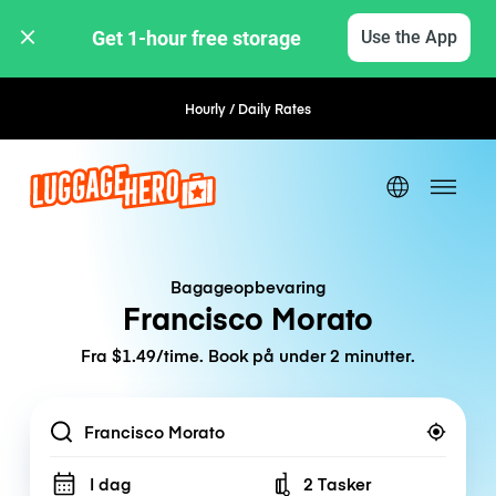
Get 1-hour free storage 
Use the App
Hourly / Daily Rates
Flexible Booking
Bagageopbevaring
Francisco Morato
Fra $1.49/time. Book på under 2 minutter.
Location
I dag
2 Tasker
Number of bags