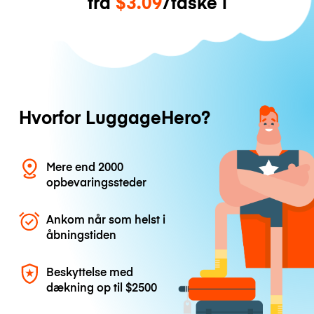
fra
$3.09
/taske i
Hvorfor LuggageHero?
Mere end 2000
opbevaringssteder
Ankom når som helst i
åbningstiden
Beskyttelse med
dækning op til
$2500