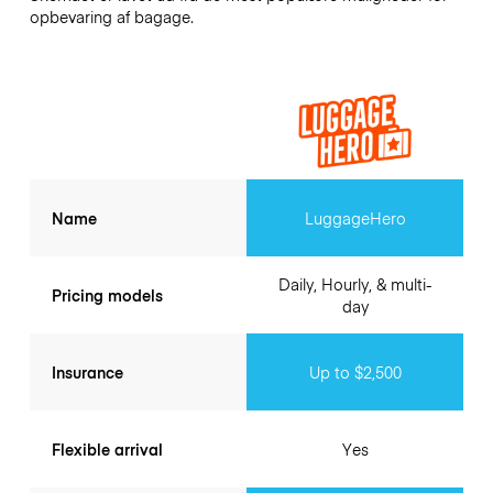
opbevaring af bagage.
Name
LuggageHero
Daily, Hourly, & multi-
Pricing models
day
Insurance
Up to $2,500
Flexible arrival
Yes