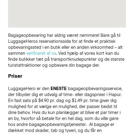
Bagageopbevaring har aldrig været nemmere! Bare gå til
LuggageHeros reservationsside for at finde et praktisk
opbevaringssted i en butik eller en anden virksomhed – alt
sammen
verificeret af os
. Ved hjælp af vores kort kan du
finde butikker tæt på transportknudepunkter og de største
turistattraktioner og opbevare din bagage der.
Priser
LuggageHero er den
ENESTE
bagageopbevaringsservice,
der tilbyder dig et udvalg af time- eller dagspriser i Hapur.
En fast sats på $4.90 pr. dag og $1.49 pr. time giver dig
mulighed for at vælge en mulighed, der passer bedst til
dine behov. Hvis du kun planlægger at blive et par timer i
en by, hvorfor så betale for en hel dag, som du ville gøre
hos andre bagageopbevaringstjenester.
Al bagage er
dækket mod skader, tab og tyveri, og du får en