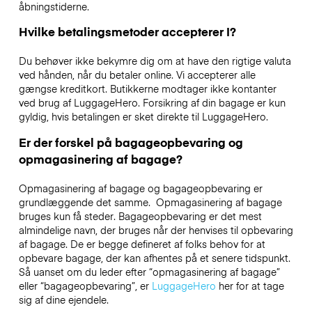
åbningstiderne.
Hvilke betalingsmetoder accepterer I?
Du behøver ikke bekymre dig om at have den rigtige valuta
ved hånden, når du betaler online. Vi accepterer alle
gængse kreditkort. Butikkerne modtager ikke kontanter
ved brug af LuggageHero. Forsikring af din bagage er kun
gyldig, hvis betalingen er sket direkte til LuggageHero.
Er der forskel på bagageopbevaring og
opmagasinering af bagage?
Opmagasinering af bagage og bagageopbevaring er
grundlæggende det samme. Opmagasinering af bagage
bruges kun få steder. Bagageopbevaring er det mest
almindelige navn, der bruges når der henvises til opbevaring
af bagage. De er begge defineret af folks behov for at
opbevare bagage, der kan afhentes på et senere tidspunkt.
Så uanset om du leder efter “opmagasinering af bagage”
eller “bagageopbevaring”, er
LuggageHero
her for at tage
sig af dine ejendele.