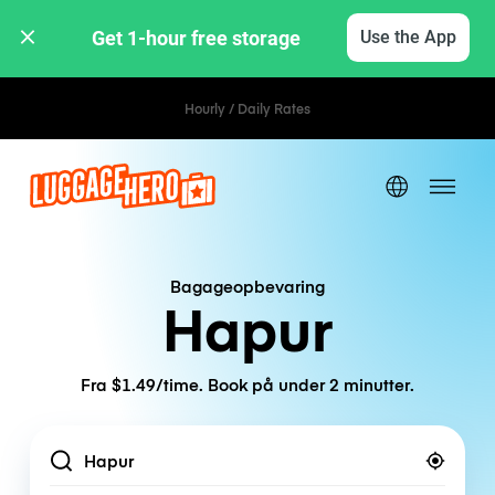
Get 1-hour free storage 
Use the App
Hourly / Daily Rates
Bagageopbevaring
Hapur
Fra $1.49/time. Book på under 2 minutter.
Location