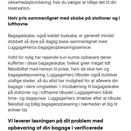
sikkerhedsplombering, hvis du vælger at tilføje det til din
reservation.
Halv pris sammenlignet med skabe på stationer og i
lufthavne
Bagageskabe, også kaldet byskabe, er generelt mindst
dobbelt så dyre på daglig basis sammenlignet med
LuggageHeros bagageopbevaringsservice.
Indtil for nylig har rejsende kun kunne opbevare deres
kufferter i disse bagageskabe, hvilket giver meget lidt
fleksibilitet med hensyn til priser, hvor de skal hen og
bagagedeponering. LuggageHero tilbyder også butikker
utallige steder, så du altid har mulighed for at aflevere din
bagage i sikre omgivelser. I modsætning til bagageskabe
på stationer og i lufthavne tilbyder LuggageHero både
time- og dagspriser. LuggageHero stræber efter at tilbyde
fleksibel og billig bagageopbevaring i nærheden af dig til
enhver tid.
Vi leverer løsningen på dit problem med
opbevaring af din bagage i verificerede