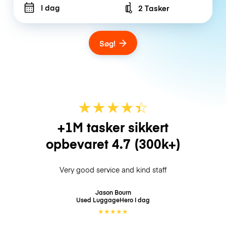
I dag
2 Tasker
Number of bags
Søg!
★
★
★
★
☆
★
+1M tasker sikkert
opbevaret
4.7
(300k+)
Very good service and kind staff
Jason Bourn
Used LuggageHero
I dag
★
★
★
★
★