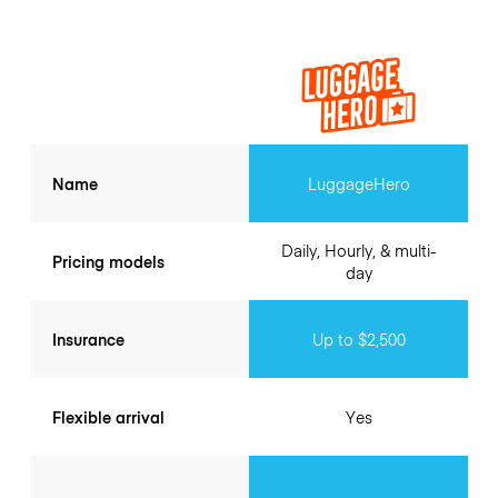
Name
LuggageHero
Daily, Hourly, & multi-
Pricing models
day
Insurance
Up to $2,500
Flexible arrival
Yes