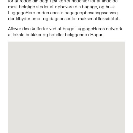
for at redde din dag! Tjek kortet nedenfor for at finde de
mest belejlige steder at opbevare din bagage, og husk
LuggageHero er den eneste bagageopbevaringsservice,
der tilbyder time- og dagspriser for maksimal fleksibilitet.
Aflever dine kufferter ved at bruge LuggageHeros netværk
af lokale butikker og hoteller beliggende i Hapur.