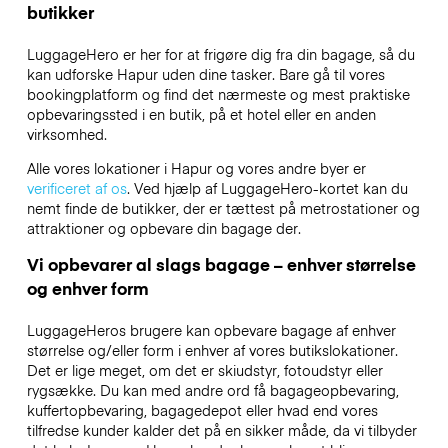
butikker
LuggageHero er her for at frigøre dig fra din bagage, så du
kan udforske Hapur uden dine tasker. Bare gå til vores
bookingplatform og find det nærmeste og mest praktiske
opbevaringssted i en butik, på et hotel eller en anden
virksomhed.
Alle vores lokationer i Hapur og vores andre byer er
verificeret af os
. Ved hjælp af LuggageHero-kortet kan du
nemt finde de butikker, der er tættest på metrostationer og
attraktioner og opbevare din bagage der.
Vi opbevarer al slags bagage – enhver størrelse
og enhver form
LuggageHeros brugere kan opbevare bagage af enhver
størrelse og/eller form i enhver af vores butikslokationer.
Det er lige meget, om det er skiudstyr, fotoudstyr eller
rygsække. Du kan med andre ord få bagageopbevaring,
kuffertopbevaring, bagagedepot eller hvad end vores
tilfredse kunder kalder det på en sikker måde, da vi tilbyder