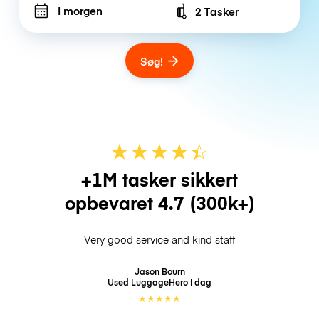
I morgen
2 Tasker
Number of bags
Søg!
★
★
★
★
☆
★
+1M tasker sikkert
opbevaret
4.7
(300k+)
Very good service and kind staff
Jason Bourn
Used LuggageHero
I dag
★
★
★
★
★