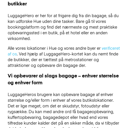
butikker
LuggageHero er her for at frigøre dig fra din bagage, så du
kan udforske Hue uden dine tasker. Bare gå til vores
bookingplatform og find det nærmeste og mest praktiske
opbevaringssted i en butik, på et hotel eller en anden
virksomhed.
Alle vores lokationer i Hue og vores andre byer er
verificeret
af os
. Ved hjælp af LuggageHero-kortet kan du nemt finde
de butikker, der er tættest på metrostationer og
attraktioner og opbevare din bagage der.
Vi opbevarer al slags bagage – enhver størrelse
og enhver form
LuggageHeros brugere kan opbevare bagage af enhver
størrelse og/eller form i enhver af vores butikslokationer.
Det er lige meget, om det er skiudstyr, fotoudstyr eller
rygsække. Du kan med andre ord få bagageopbevaring,
kuffertopbevaring, bagagedepot eller hvad end vores
tilfredse kunder kalder det på en sikker måde, da vi tilbyder