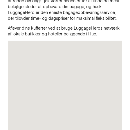
at redde din dag! Tjek kortet nedenfor for at finde de mest
belejlige steder at opbevare din bagage, og husk
LuggageHero er den eneste bagageopbevaringsservice,
der tilbyder time- og dagspriser for maksimal fleksibilitet.
Aflever dine kufferter ved at bruge LuggageHeros netværk
af lokale butikker og hoteller beliggende i Hue.