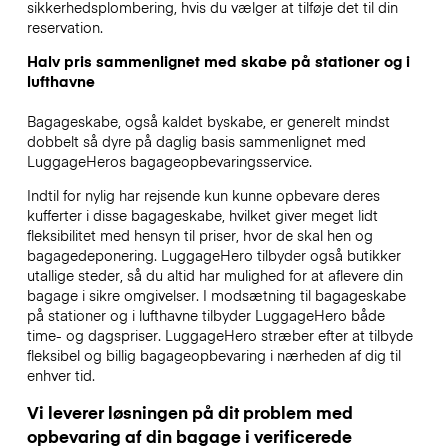
sikkerhedsplombering, hvis du vælger at tilføje det til din
reservation.
Halv pris sammenlignet med skabe på stationer og i
lufthavne
Bagageskabe, også kaldet byskabe, er generelt mindst
dobbelt så dyre på daglig basis sammenlignet med
LuggageHeros bagageopbevaringsservice.
Indtil for nylig har rejsende kun kunne opbevare deres
kufferter i disse bagageskabe, hvilket giver meget lidt
fleksibilitet med hensyn til priser, hvor de skal hen og
bagagedeponering. LuggageHero tilbyder også butikker
utallige steder, så du altid har mulighed for at aflevere din
bagage i sikre omgivelser. I modsætning til bagageskabe
på stationer og i lufthavne tilbyder LuggageHero både
time- og dagspriser. LuggageHero stræber efter at tilbyde
fleksibel og billig bagageopbevaring i nærheden af dig til
enhver tid.
Vi leverer løsningen på dit problem med
opbevaring af din bagage i verificerede