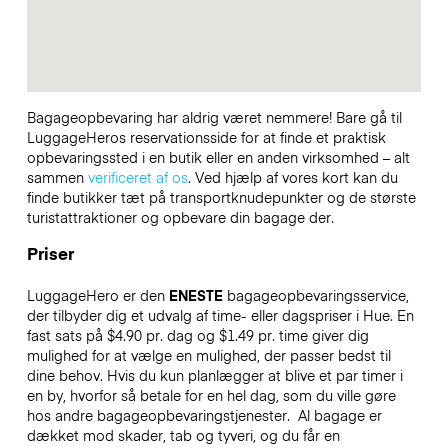
Bagageopbevaring har aldrig været nemmere! Bare gå til
LuggageHeros reservationsside for at finde et praktisk
opbevaringssted i en butik eller en anden virksomhed – alt
sammen
verificeret af os
. Ved hjælp af vores kort kan du
finde butikker tæt på transportknudepunkter og de største
turistattraktioner og opbevare din bagage der.
Priser
LuggageHero er den
ENESTE
bagageopbevaringsservice,
der tilbyder dig et udvalg af time- eller dagspriser i Hue. En
fast sats på $4.90 pr. dag og $1.49 pr. time giver dig
mulighed for at vælge en mulighed, der passer bedst til
dine behov. Hvis du kun planlægger at blive et par timer i
en by, hvorfor så betale for en hel dag, som du ville gøre
hos andre bagageopbevaringstjenester.
Al bagage er
dækket mod skader, tab og tyveri, og du får en