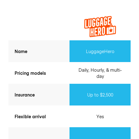
Name
LuggageHero
Daily, Hourly, & multi-
Pricing models
day
Insurance
Up to $2,500
Flexible arrival
Yes