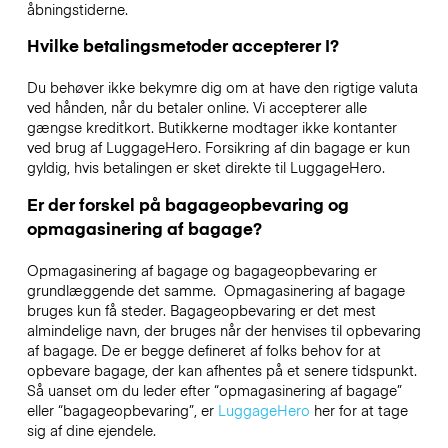
åbningstiderne.
Hvilke betalingsmetoder accepterer I?
Du behøver ikke bekymre dig om at have den rigtige valuta
ved hånden, når du betaler online. Vi accepterer alle
gængse kreditkort. Butikkerne modtager ikke kontanter
ved brug af LuggageHero. Forsikring af din bagage er kun
gyldig, hvis betalingen er sket direkte til LuggageHero.
Er der forskel på bagageopbevaring og
opmagasinering af bagage?
Opmagasinering af bagage og bagageopbevaring er
grundlæggende det samme. Opmagasinering af bagage
bruges kun få steder. Bagageopbevaring er det mest
almindelige navn, der bruges når der henvises til opbevaring
af bagage. De er begge defineret af folks behov for at
opbevare bagage, der kan afhentes på et senere tidspunkt.
Så uanset om du leder efter “opmagasinering af bagage”
eller “bagageopbevaring”, er
LuggageHero
her for at tage
sig af dine ejendele.