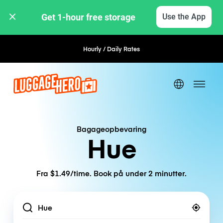
Get 1-hour free storage 
Use the App
Hourly / Daily Rates
Flexible Booking
Bagageopbevaring
Hue
Fra $1.49/time. Book på under 2 minutter.
Location