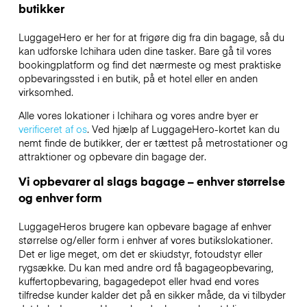
butikker
LuggageHero er her for at frigøre dig fra din bagage, så du
kan udforske Ichihara uden dine tasker. Bare gå til vores
bookingplatform og find det nærmeste og mest praktiske
opbevaringssted i en butik, på et hotel eller en anden
virksomhed.
Alle vores lokationer i Ichihara og vores andre byer er
verificeret af os
. Ved hjælp af LuggageHero-kortet kan du
nemt finde de butikker, der er tættest på metrostationer og
attraktioner og opbevare din bagage der.
Vi opbevarer al slags bagage – enhver størrelse
og enhver form
LuggageHeros brugere kan opbevare bagage af enhver
størrelse og/eller form i enhver af vores butikslokationer.
Det er lige meget, om det er skiudstyr, fotoudstyr eller
rygsække. Du kan med andre ord få bagageopbevaring,
kuffertopbevaring, bagagedepot eller hvad end vores
tilfredse kunder kalder det på en sikker måde, da vi tilbyder