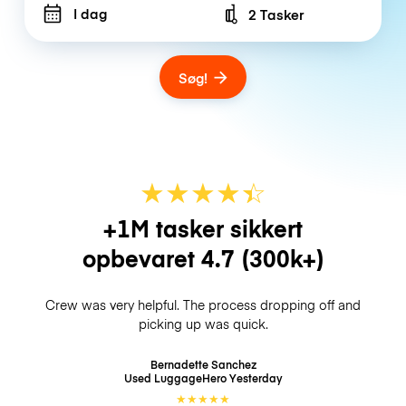
I dag
2 Tasker
Number of bags
Søg!
★
★
★
★
☆
★
+1M tasker sikkert
opbevaret
4.7
(300k+)
Crew was very helpful. The process dropping off and
picking up was quick.
Bernadette Sanchez
Used LuggageHero
Yesterday
★
★
★
★
★