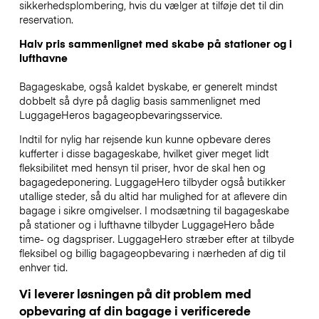
sikkerhedsplombering, hvis du vælger at tilføje det til din
reservation.
Halv pris sammenlignet med skabe på stationer og i
lufthavne
Bagageskabe, også kaldet byskabe, er generelt mindst
dobbelt så dyre på daglig basis sammenlignet med
LuggageHeros bagageopbevaringsservice.
Indtil for nylig har rejsende kun kunne opbevare deres
kufferter i disse bagageskabe, hvilket giver meget lidt
fleksibilitet med hensyn til priser, hvor de skal hen og
bagagedeponering. LuggageHero tilbyder også butikker
utallige steder, så du altid har mulighed for at aflevere din
bagage i sikre omgivelser. I modsætning til bagageskabe
på stationer og i lufthavne tilbyder LuggageHero både
time- og dagspriser. LuggageHero stræber efter at tilbyde
fleksibel og billig bagageopbevaring i nærheden af dig til
enhver tid.
Vi leverer løsningen på dit problem med
opbevaring af din bagage i verificerede