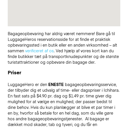
Bagageopbevaring har aldrig været nemmere! Bare gå til
LuggageHeros reservationsside for at finde et praktisk
opbevaringssted i en butik eller en anden virksomhed – alt
sammen
verificeret af os
. Ved hjælp af vores kort kan du
finde butikker tæt på transportknudepunkter og de største
turistattraktioner og opbevare din bagage der.
Priser
LuggageHero er den
ENESTE
bagageopbevaringsservice,
der tilbyder dig et udvalg af time- eller dagspriser i Ichihara.
En fast sats på $4.90 pr. dag og $1.49 pr. time giver dig
mulighed for at vælge en mulighed, der passer bedst til
dine behov. Hvis du kun planlægger at blive et par timer i
en by, hvorfor så betale for en hel dag, som du ville gøre
hos andre bagageopbevaringstjenester.
Al bagage er
dækket mod skader, tab og tyveri, og du får en