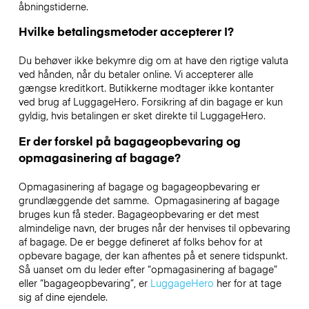
åbningstiderne.
Hvilke betalingsmetoder accepterer I?
Du behøver ikke bekymre dig om at have den rigtige valuta
ved hånden, når du betaler online. Vi accepterer alle
gængse kreditkort. Butikkerne modtager ikke kontanter
ved brug af LuggageHero. Forsikring af din bagage er kun
gyldig, hvis betalingen er sket direkte til LuggageHero.
Er der forskel på bagageopbevaring og
opmagasinering af bagage?
Opmagasinering af bagage og bagageopbevaring er
grundlæggende det samme. Opmagasinering af bagage
bruges kun få steder. Bagageopbevaring er det mest
almindelige navn, der bruges når der henvises til opbevaring
af bagage. De er begge defineret af folks behov for at
opbevare bagage, der kan afhentes på et senere tidspunkt.
Så uanset om du leder efter “opmagasinering af bagage”
eller “bagageopbevaring”, er
LuggageHero
her for at tage
sig af dine ejendele.