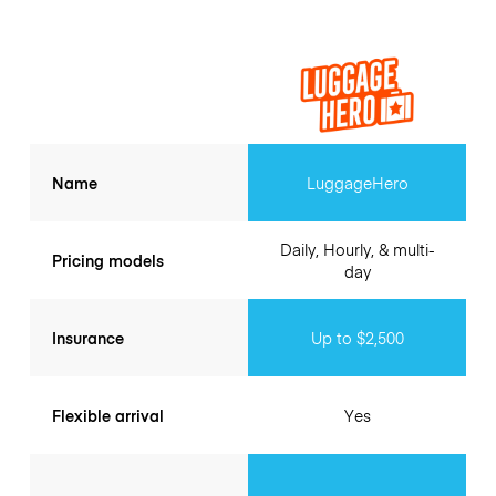
Name
LuggageHero
Daily, Hourly, & multi-
Pricing models
day
Insurance
Up to $2,500
Flexible arrival
Yes