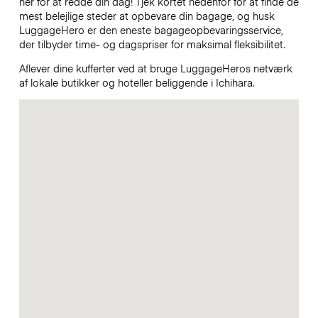
her for at redde din dag! Tjek kortet nedenfor for at finde de
mest belejlige steder at opbevare din bagage, og husk
LuggageHero er den eneste bagageopbevaringsservice,
der tilbyder time- og dagspriser for maksimal fleksibilitet.
Aflever dine kufferter ved at bruge LuggageHeros netværk
af lokale butikker og hoteller beliggende i Ichihara.