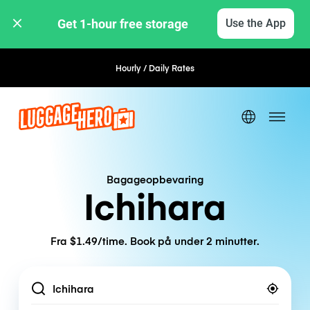
Get 1-hour free storage 
Use the App
Hourly / Daily Rates
Flexible Booking
Bagageopbevaring
Ichihara
Fra $1.49/time. Book på under 2 minutter.
Location