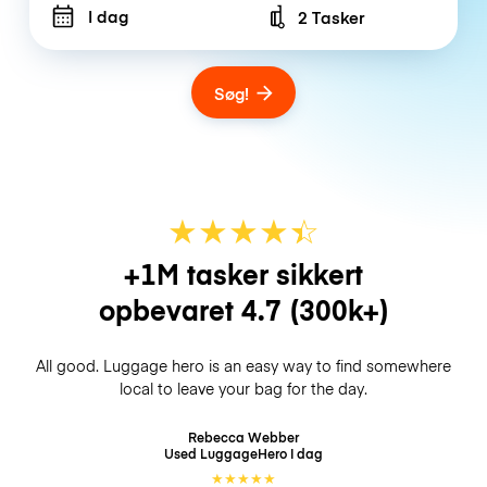
I dag
2 Tasker
Number of bags
Søg!
★
★
★
★
☆
★
+1M tasker sikkert
opbevaret
4.7
(300k+)
All good. Luggage hero is an easy way to find somewhere
local to leave your bag for the day.
Rebecca Webber
Used LuggageHero
I dag
★
★
★
★
★