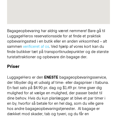
Bagageopbevaring har aldrig været nemmere! Bare gå til
LuggageHeros reservationsside for at finde et praktisk
opbevaringssted i en butik eller en anden virksomhed – alt
sammen
verificeret af os
. Ved hjælp af vores kort kan du
finde butikker tæt på transportknudepunkter og de største
turistattraktioner og opbevare din bagage der.
Priser
LuggageHero er den
ENESTE
bagageopbevaringsservice,
der tilbyder dig et udvalg af time- eller dagspriser i Itabuna.
En fast sats på $4.90 pr. dag og $1.49 pr. time giver dig
mulighed for at vælge en mulighed, der passer bedst til
dine behov. Hvis du kun planlægger at blive et par timer i
en by, hvorfor så betale for en hel dag, som du ville gøre
hos andre bagageopbevaringstjenester.
Al bagage er
dækket mod skader, tab og tyveri, og du får en