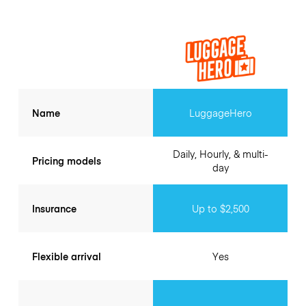
Name
LuggageHero
Daily, Hourly, & multi-
Pricing models
day
Insurance
Up to $2,500
Flexible arrival
Yes