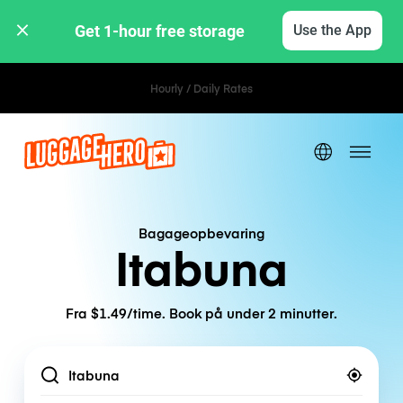
Get 1-hour free storage 
Use the App
Hourly / Daily Rates
Bagageopbevaring
Itabuna
Fra $1.49/time. Book på under 2 minutter.
Location