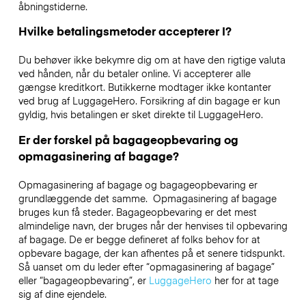
åbningstiderne.
Hvilke betalingsmetoder accepterer I?
Du behøver ikke bekymre dig om at have den rigtige valuta
ved hånden, når du betaler online. Vi accepterer alle
gængse kreditkort. Butikkerne modtager ikke kontanter
ved brug af LuggageHero. Forsikring af din bagage er kun
gyldig, hvis betalingen er sket direkte til LuggageHero.
Er der forskel på bagageopbevaring og
opmagasinering af bagage?
Opmagasinering af bagage og bagageopbevaring er
grundlæggende det samme. Opmagasinering af bagage
bruges kun få steder. Bagageopbevaring er det mest
almindelige navn, der bruges når der henvises til opbevaring
af bagage. De er begge defineret af folks behov for at
opbevare bagage, der kan afhentes på et senere tidspunkt.
Så uanset om du leder efter “opmagasinering af bagage”
eller “bagageopbevaring”, er
LuggageHero
her for at tage
sig af dine ejendele.