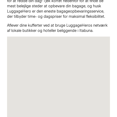
for at redde din dag! Tjek kortet nedenfor for at finde de
mest belejlige steder at opbevare din bagage, og husk
LuggageHero er den eneste bagageopbevaringsservice,
der tilbyder time- og dagspriser for maksimal fleksibilitet.
Aflever dine kufferter ved at bruge LuggageHeros netværk
af lokale butikker og hoteller beliggende i Itabuna.