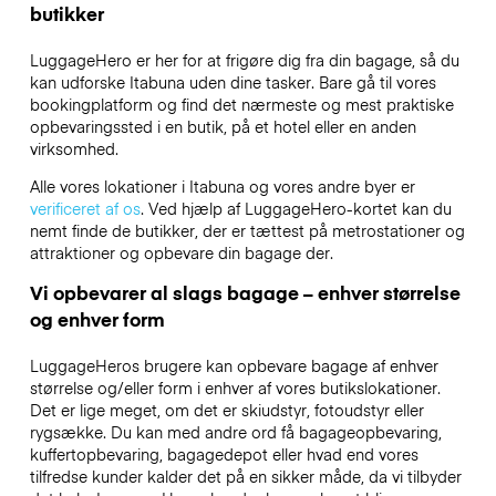
butikker
LuggageHero er her for at frigøre dig fra din bagage, så du
kan udforske Itabuna uden dine tasker. Bare gå til vores
bookingplatform og find det nærmeste og mest praktiske
opbevaringssted i en butik, på et hotel eller en anden
virksomhed.
Alle vores lokationer i Itabuna og vores andre byer er
verificeret af os
. Ved hjælp af LuggageHero-kortet kan du
nemt finde de butikker, der er tættest på metrostationer og
attraktioner og opbevare din bagage der.
Vi opbevarer al slags bagage – enhver størrelse
og enhver form
LuggageHeros brugere kan opbevare bagage af enhver
størrelse og/eller form i enhver af vores butikslokationer.
Det er lige meget, om det er skiudstyr, fotoudstyr eller
rygsække. Du kan med andre ord få bagageopbevaring,
kuffertopbevaring, bagagedepot eller hvad end vores
tilfredse kunder kalder det på en sikker måde, da vi tilbyder