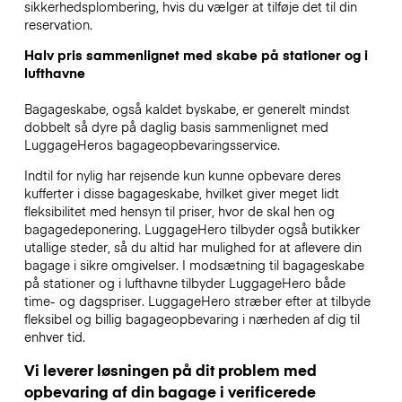
sikkerhedsplombering, hvis du vælger at tilføje det til din
reservation.
Halv pris sammenlignet med skabe på stationer og i
lufthavne
Bagageskabe, også kaldet byskabe, er generelt mindst
dobbelt så dyre på daglig basis sammenlignet med
LuggageHeros bagageopbevaringsservice.
Indtil for nylig har rejsende kun kunne opbevare deres
kufferter i disse bagageskabe, hvilket giver meget lidt
fleksibilitet med hensyn til priser, hvor de skal hen og
bagagedeponering. LuggageHero tilbyder også butikker
utallige steder, så du altid har mulighed for at aflevere din
bagage i sikre omgivelser. I modsætning til bagageskabe
på stationer og i lufthavne tilbyder LuggageHero både
time- og dagspriser. LuggageHero stræber efter at tilbyde
fleksibel og billig bagageopbevaring i nærheden af dig til
enhver tid.
Vi leverer løsningen på dit problem med
opbevaring af din bagage i verificerede