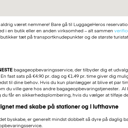
ldrig været nemmere! Bare gå til LuggageHeros reservations
ed i en butik eller en anden virksomhed – alt sammen
verific
 butikker tæt på transportknudepunkter og de største turist
NESTE
bagageopbevaringsservice, der tilbyder dig et udvalg a
En fast sats på €4.90 pr. dag og €1.49 pr. time giver dig mul
st til dine behov. Hvis du kun planlægger at blive et par tim
 som du ville gøre hos andre bagageopbevaringstjenester.
Al 
g du får en sikkerhedsplombering, hvis du vælger at tilføje det
ignet med skabe på stationer og i lufthavne
et byskabe, er generelt mindst dobbelt så dyre på daglig 
pbevaringsservice.