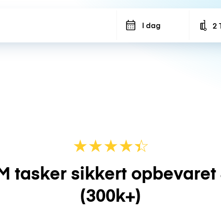
I dag
2 
Num
★
★
★
★
☆
★
M tasker sikkert opbevaret
(300k+)