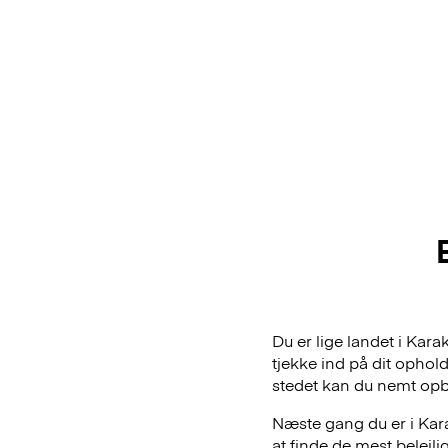
Du er lige landet i Kar
tjekke ind på dit ophol
stedet kan du nemt op
Næste gang du er i Kara
at finde de mest belej