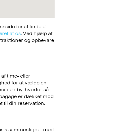
side for at finde et
eret af os
. Ved hjælp af
attraktioner og opbevare
f time- eller
ighed for at vælge en
er i en by, hvorfor så
bagage er dækket mod
 til din reservation.
basis sammenlignet med