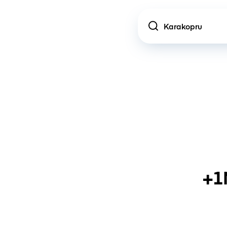
Location
+1