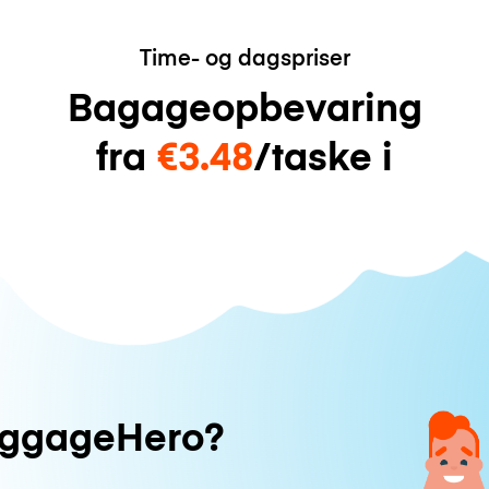
Time- og dagspriser
Bagageopbevaring
fra
€3.48
/taske i
uggageHero?