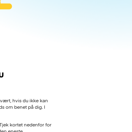
u
vært, hvis du ikke kan
ds om benet på dig. I
Tjek kortet nedenfor for
den eneste