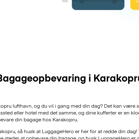
Bagageopbevaring i Karakopr
akopru lufthavn, og du vil i gang med din dag? Det kan være s
dssted eller hotel med det samme, og dine kufferter er en klo
bevare din bagage hos Karakopru.
kopru, så husk at LuggageHero er her for at redde din dag! 
lige steder at opbevare din bagage, og husk LuggageHero er 