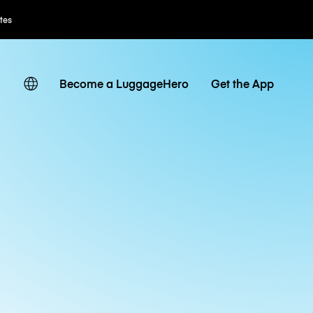
ates
Become a LuggageHero
Get the App