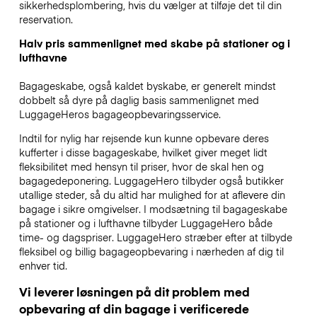
sikkerhedsplombering, hvis du vælger at tilføje det til din
reservation.
Halv pris sammenlignet med skabe på stationer og i
lufthavne
Bagageskabe, også kaldet byskabe, er generelt mindst
dobbelt så dyre på daglig basis sammenlignet med
LuggageHeros bagageopbevaringsservice.
Indtil for nylig har rejsende kun kunne opbevare deres
kufferter i disse bagageskabe, hvilket giver meget lidt
fleksibilitet med hensyn til priser, hvor de skal hen og
bagagedeponering. LuggageHero tilbyder også butikker
utallige steder, så du altid har mulighed for at aflevere din
bagage i sikre omgivelser. I modsætning til bagageskabe
på stationer og i lufthavne tilbyder LuggageHero både
time- og dagspriser. LuggageHero stræber efter at tilbyde
fleksibel og billig bagageopbevaring i nærheden af dig til
enhver tid.
Vi leverer løsningen på dit problem med
opbevaring af din bagage i verificerede