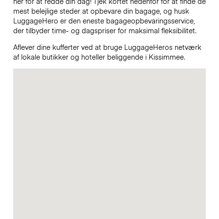
her for at redde din dag! Tjek kortet nedenfor for at finde de
mest belejlige steder at opbevare din bagage, og husk
LuggageHero er den eneste bagageopbevaringsservice,
der tilbyder time- og dagspriser for maksimal fleksibilitet.
Aflever dine kufferter ved at bruge LuggageHeros netværk
af lokale butikker og hoteller beliggende i Kissimmee.