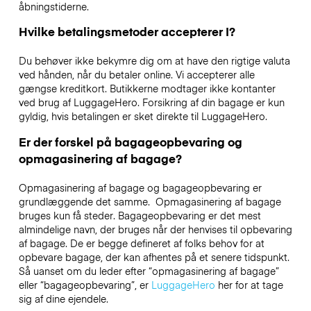
åbningstiderne.
Hvilke betalingsmetoder accepterer I?
Du behøver ikke bekymre dig om at have den rigtige valuta
ved hånden, når du betaler online. Vi accepterer alle
gængse kreditkort. Butikkerne modtager ikke kontanter
ved brug af LuggageHero. Forsikring af din bagage er kun
gyldig, hvis betalingen er sket direkte til LuggageHero.
Er der forskel på bagageopbevaring og
opmagasinering af bagage?
Opmagasinering af bagage og bagageopbevaring er
grundlæggende det samme. Opmagasinering af bagage
bruges kun få steder. Bagageopbevaring er det mest
almindelige navn, der bruges når der henvises til opbevaring
af bagage. De er begge defineret af folks behov for at
opbevare bagage, der kan afhentes på et senere tidspunkt.
Så uanset om du leder efter “opmagasinering af bagage”
eller “bagageopbevaring”, er
LuggageHero
her for at tage
sig af dine ejendele.