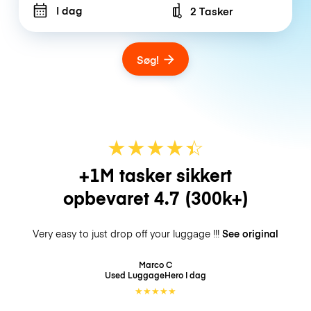
I dag
2 Tasker
Number of bags
Søg!
★
★
★
★
☆
★
+1M tasker sikkert
opbevaret
4.7
(300k+)
Very easy to just drop off your luggage !!!
See original
Marco C
Used LuggageHero
I dag
★
★
★
★
★