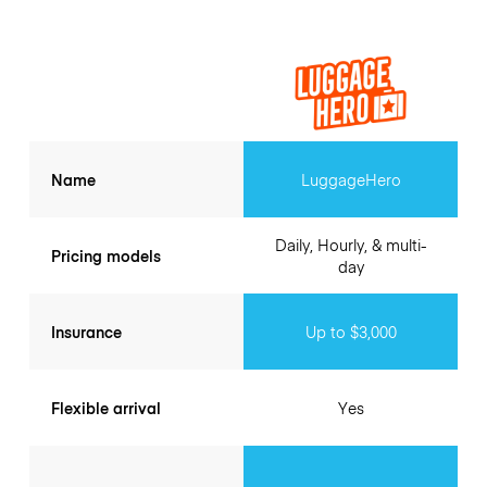
Name
LuggageHero
Daily, Hourly, & multi-
Pricing models
day
Insurance
Up to $3,000
Flexible arrival
Yes