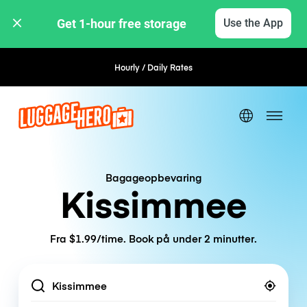
Get 1-hour free storage 
Use the App
Hourly / Daily Rates
Flexible Booking
Bagageopbevaring
Kissimmee
Fra $1.99/time. Book på under 2 minutter.
Location