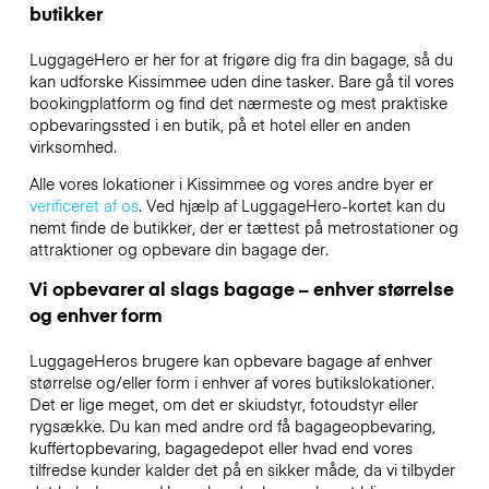
butikker
LuggageHero er her for at frigøre dig fra din bagage, så du
kan udforske Kissimmee uden dine tasker. Bare gå til vores
bookingplatform og find det nærmeste og mest praktiske
opbevaringssted i en butik, på et hotel eller en anden
virksomhed.
Alle vores lokationer i Kissimmee og vores andre byer er
verificeret af os
. Ved hjælp af LuggageHero-kortet kan du
nemt finde de butikker, der er tættest på metrostationer og
attraktioner og opbevare din bagage der.
Vi opbevarer al slags bagage – enhver størrelse
og enhver form
LuggageHeros brugere kan opbevare bagage af enhver
størrelse og/eller form i enhver af vores butikslokationer.
Det er lige meget, om det er skiudstyr, fotoudstyr eller
rygsække. Du kan med andre ord få bagageopbevaring,
kuffertopbevaring, bagagedepot eller hvad end vores
tilfredse kunder kalder det på en sikker måde, da vi tilbyder