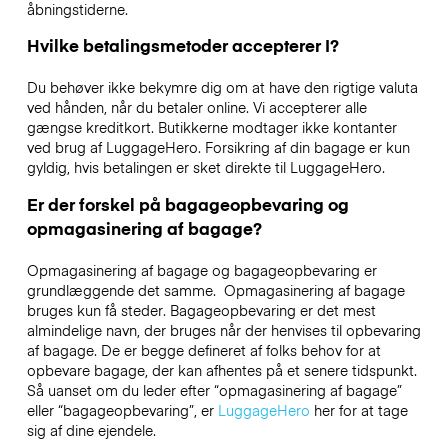
åbningstiderne.
Hvilke betalingsmetoder accepterer I?
Du behøver ikke bekymre dig om at have den rigtige valuta
ved hånden, når du betaler online. Vi accepterer alle
gængse kreditkort. Butikkerne modtager ikke kontanter
ved brug af LuggageHero. Forsikring af din bagage er kun
gyldig, hvis betalingen er sket direkte til LuggageHero.
Er der forskel på bagageopbevaring og
opmagasinering af bagage?
Opmagasinering af bagage og bagageopbevaring er
grundlæggende det samme. Opmagasinering af bagage
bruges kun få steder. Bagageopbevaring er det mest
almindelige navn, der bruges når der henvises til opbevaring
af bagage. De er begge defineret af folks behov for at
opbevare bagage, der kan afhentes på et senere tidspunkt.
Så uanset om du leder efter “opmagasinering af bagage”
eller “bagageopbevaring”, er
LuggageHero
her for at tage
sig af dine ejendele.