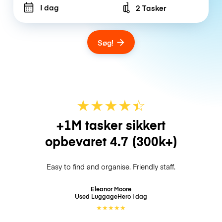
I dag
2 Tasker
Number of bags
Søg!
★
★
★
★
☆
★
+1M tasker sikkert
opbevaret
4.7
(300k+)
Easy to find and organise. Friendly staff.
Eleanor Moore
Used LuggageHero
I dag
★
★
★
★
★