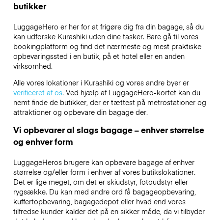
butikker
LuggageHero er her for at frigøre dig fra din bagage, så du
kan udforske Kurashiki uden dine tasker. Bare gå til vores
bookingplatform og find det nærmeste og mest praktiske
opbevaringssted i en butik, på et hotel eller en anden
virksomhed.
Alle vores lokationer i Kurashiki og vores andre byer er
verificeret af os
. Ved hjælp af LuggageHero-kortet kan du
nemt finde de butikker, der er tættest på metrostationer og
attraktioner og opbevare din bagage der.
Vi opbevarer al slags bagage – enhver størrelse
og enhver form
LuggageHeros brugere kan opbevare bagage af enhver
størrelse og/eller form i enhver af vores butikslokationer.
Det er lige meget, om det er skiudstyr, fotoudstyr eller
rygsække. Du kan med andre ord få bagageopbevaring,
kuffertopbevaring, bagagedepot eller hvad end vores
tilfredse kunder kalder det på en sikker måde, da vi tilbyder