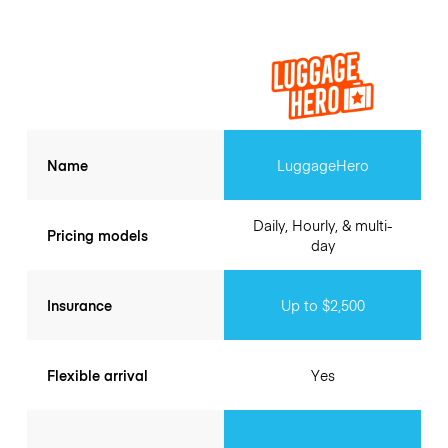
Name
LuggageHero
Daily, Hourly, & multi-
Pricing models
day
Insurance
Up to $2,500
Flexible arrival
Yes