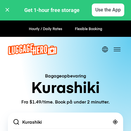
Get 1-hour free storage 
Use the App
Hourly / Daily Rates
Flexible Booking
Bagageopbevaring
Kurashiki
Fra $1.49/time. Book på under 2 minutter.
Location