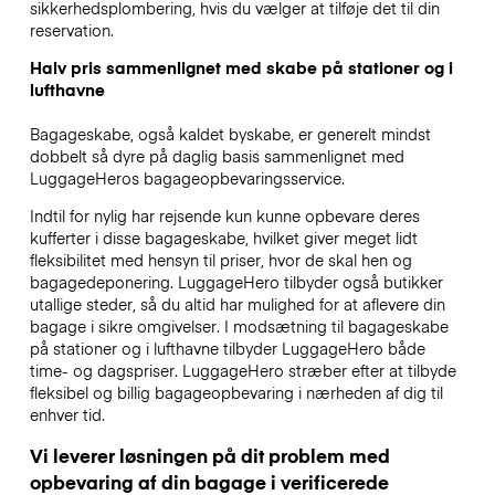
sikkerhedsplombering, hvis du vælger at tilføje det til din
reservation.
Halv pris sammenlignet med skabe på stationer og i
lufthavne
Bagageskabe, også kaldet byskabe, er generelt mindst
dobbelt så dyre på daglig basis sammenlignet med
LuggageHeros bagageopbevaringsservice.
Indtil for nylig har rejsende kun kunne opbevare deres
kufferter i disse bagageskabe, hvilket giver meget lidt
fleksibilitet med hensyn til priser, hvor de skal hen og
bagagedeponering. LuggageHero tilbyder også butikker
utallige steder, så du altid har mulighed for at aflevere din
bagage i sikre omgivelser. I modsætning til bagageskabe
på stationer og i lufthavne tilbyder LuggageHero både
time- og dagspriser. LuggageHero stræber efter at tilbyde
fleksibel og billig bagageopbevaring i nærheden af dig til
enhver tid.
Vi leverer løsningen på dit problem med
opbevaring af din bagage i verificerede