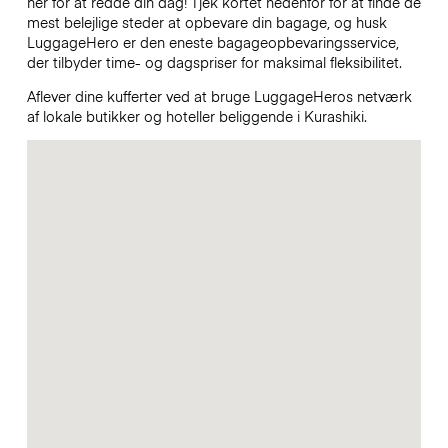
her for at redde din dag! Tjek kortet nedenfor for at finde de
mest belejlige steder at opbevare din bagage, og husk
LuggageHero er den eneste bagageopbevaringsservice,
der tilbyder time- og dagspriser for maksimal fleksibilitet.
Aflever dine kufferter ved at bruge LuggageHeros netværk
af lokale butikker og hoteller beliggende i Kurashiki.