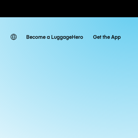
ates
Become a LuggageHero
Get the App