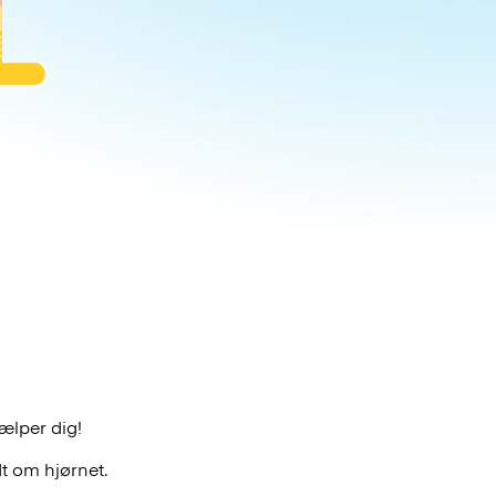
n
jælper dig!
t om hjørnet.