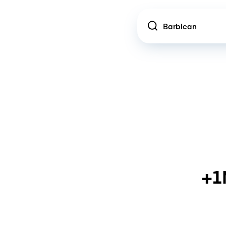
Location
+1