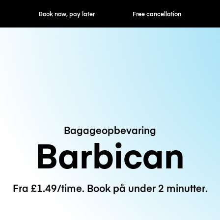
ok now, pay later
Free cancellation
Hourly / Daily R
Bagageopbevaring
Barbican
Fra £1.49/time. Book på under 2 minutter.