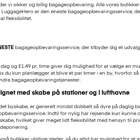
r vi sikker og billig bagageopbevaring. Alle vores butikker
, LuggageHero er den eneste bagageopbevaringsservice, der
 fleksibilitet.
NESTE
bagageopbevaringsservice, der tilbyder dig et udvalg a
r. dag og £1.49 pr. time giver dig mulighed for at vælge en m
is du kun planlægger at blive et par timer i en by, hvorfor så 
andre bagageopbevaringstjenester.
ignet med skabe på stationer og i lufthavne
et byskabe, er generelt mindst dobbelt så dyre på daglig 
evaringsservice. Indtil for nylig har rejsende kun kunne 
skabe, hvilket giver meget lidt fleksibilitet med hensyn til pr
deponering.
å butikker utallige steder, så du altid har mulighed for at a