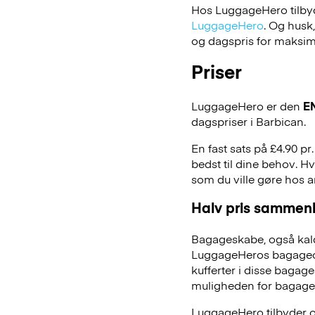
Hos LuggageHero tilbyde
LuggageHero
. Og husk
og dagspris for maksimal
Priser
LuggageHero er den
E
dagspriser i Barbican.
En fast sats på £4.90 p
bedst til dine behov. Hv
som du ville gøre hos 
Halv pris sammenl
Bagageskabe, også kald
LuggageHeros bagageopb
kufferter i disse bagage
muligheden for bagage
LuggageHero tilbyder ogs