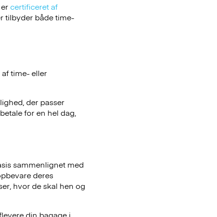
 er
certificeret af
 tilbyder både time-
f time- eller
ulighed, der passer
betale for en hel dag,
basis sammenlignet med
opbevare deres
iser, hvor de skal hen og
flevere din bagage i