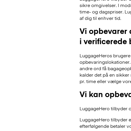
sikre omgivelser. I mo
time- og dagspriser. Lu
af dig til enhver tid.
Vi opbevarer 
i verificerede
LuggageHeros brugere k
opbevaringslokationer. 
andre ord få bagageopb
kalder det på en sikker
pr. time eller vælge vo
Vi kan opbeva
LuggageHero tilbyder ogs
LuggageHero tilbyder e
efterfølgende betaler vo