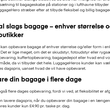
dsætning til bagageskabe på stationer og i lufthavne tilbyd
ggageHero stræber efter at tilbyde fleksibel og billig bag
al slags bagage – enhver størrelse 
 butikker
an opbevare bagage af enhver størrelse og/eller form i en
Det er lige meget, om det er skiudstyr, fotoudstyr eller ry
evaring, kuffertopbevaring, bagagedepot eller hvad end vor
 måde, da vi tilbyder det hele. LuggageHeros kunder kan væ
res dagspris, uanset hvad de vil have opbevaret.
re din bagage i flere dage
å flere dages opbevaring, fordi vi ved, at fleksibilitet er af
n lavere dagspris, når du opbevarer din bagage i en længere
res kunder kun £4.90 pr. taske pr. dag.