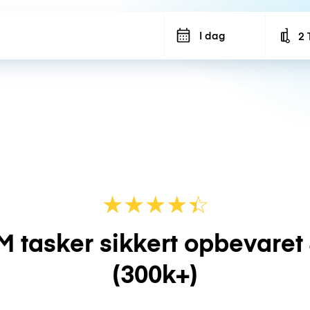
I dag
2 
Num
★
★
★
★
☆
★
M tasker sikkert opbevaret
(300k+)