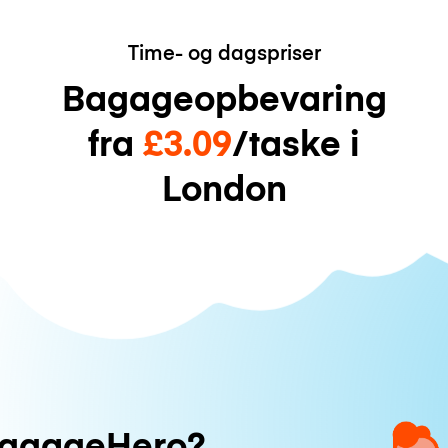
Time- og dagspriser
Bagageopbevaring
fra
£3.09
/taske i
London
uggageHero?