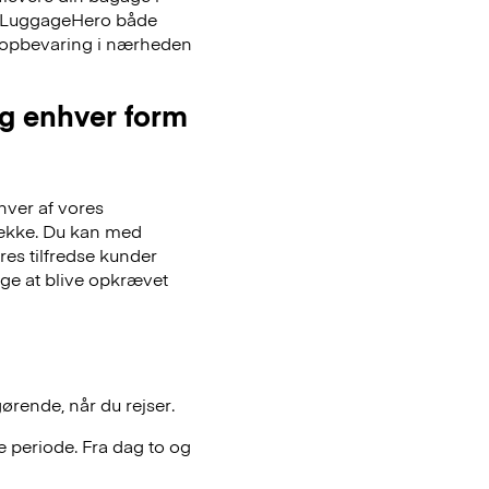
er LuggageHero både
ageopbevaring i nærheden
og enhver form
hver af vores
gsække. Du kan med
es tilfredse kunder
lge at blive opkrævet
gørende, når du rejser.
 periode. Fra dag to og