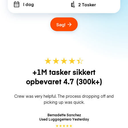
I dag
2 Tasker
Number of bags
Søg!
★
★
★
★
☆
★
+1M tasker sikkert
opbevaret
4.7
(300k+)
Crew was very helpful. The process dropping off and
picking up was quick.
Bernadette Sanchez
Used LuggageHero
Yesterday
★
★
★
★
★