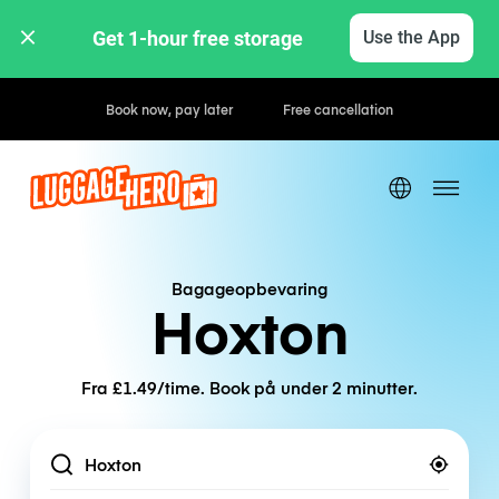
Get 1-hour free storage 
Use the App
Hourly / Daily Rates
Bagageopbevaring
Hoxton
Fra £1.49/time. Book på under 2 minutter.
Location