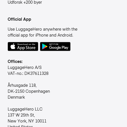
Udforsk +200 byer
Official App
Use LuggageHero anywhere with the
official app for iPhone and Android.
Offices:
LuggageHero A/S
VAT-no.: DK37611328
Århusgade 118,
DK-2150 Copenhagen
Denmark
LuggageHero LLC
137 W 25th St,
New York, NY 10011
United States