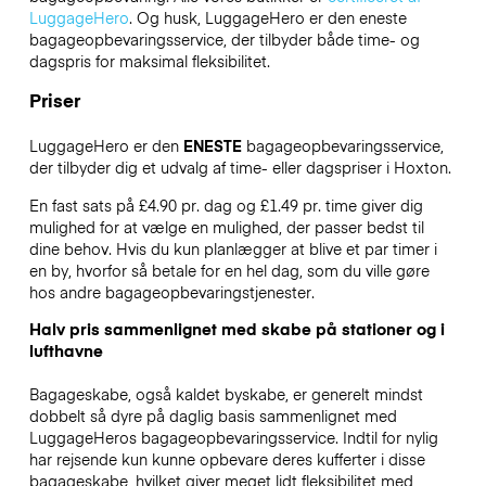
LuggageHero
. Og husk, LuggageHero er den eneste
bagageopbevaringsservice, der tilbyder både time- og
dagspris for maksimal fleksibilitet.
Priser
LuggageHero er den
ENESTE
bagageopbevaringsservice,
der tilbyder dig et udvalg af time- eller dagspriser i Hoxton.
En fast sats på £4.90 pr. dag og £1.49 pr. time giver dig
mulighed for at vælge en mulighed, der passer bedst til
dine behov. Hvis du kun planlægger at blive et par timer i
en by, hvorfor så betale for en hel dag, som du ville gøre
hos andre bagageopbevaringstjenester.
Halv pris sammenlignet med skabe på stationer og i
lufthavne
Bagageskabe, også kaldet byskabe, er generelt mindst
dobbelt så dyre på daglig basis sammenlignet med
LuggageHeros bagageopbevaringsservice. Indtil for nylig
har rejsende kun kunne opbevare deres kufferter i disse
bagageskabe, hvilket giver meget lidt fleksibilitet med