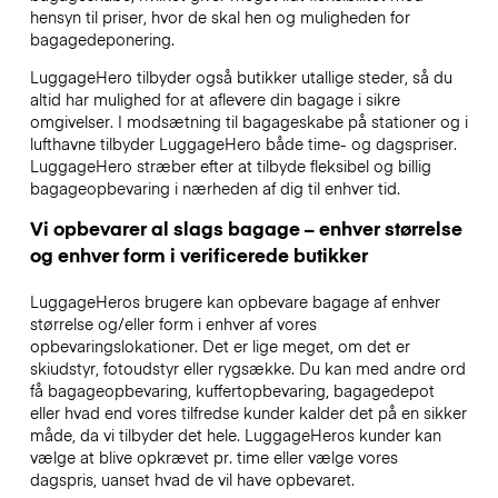
hensyn til priser, hvor de skal hen og muligheden for
bagagedeponering.
LuggageHero tilbyder også butikker utallige steder, så du
altid har mulighed for at aflevere din bagage i sikre
omgivelser. I modsætning til bagageskabe på stationer og i
lufthavne tilbyder LuggageHero både time- og dagspriser.
LuggageHero stræber efter at tilbyde fleksibel og billig
bagageopbevaring i nærheden af dig til enhver tid.
Vi opbevarer al slags bagage – enhver størrelse
og enhver form i verificerede butikker
LuggageHeros brugere kan opbevare bagage af enhver
størrelse og/eller form i enhver af vores
opbevaringslokationer. Det er lige meget, om det er
skiudstyr, fotoudstyr eller rygsække. Du kan med andre ord
få bagageopbevaring, kuffertopbevaring, bagagedepot
eller hvad end vores tilfredse kunder kalder det på en sikker
måde, da vi tilbyder det hele. LuggageHeros kunder kan
vælge at blive opkrævet pr. time eller vælge vores
dagspris, uanset hvad de vil have opbevaret.