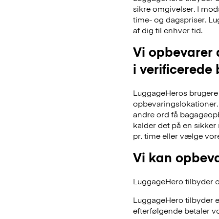
sikre omgivelser. I mo
time- og dagspriser. Lu
af dig til enhver tid.
Vi opbevarer 
i verificerede
LuggageHeros brugere k
opbevaringslokationer. 
andre ord få bagageopb
kalder det på en sikker
pr. time eller vælge vo
Vi kan opbeva
LuggageHero tilbyder ogs
LuggageHero tilbyder e
efterfølgende betaler vo