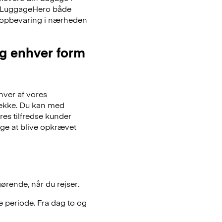
er LuggageHero både
ageopbevaring i nærheden
og enhver form
hver af vores
gsække. Du kan med
es tilfredse kunder
lge at blive opkrævet
gørende, når du rejser.
 periode. Fra dag to og