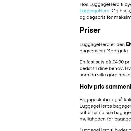
Hos LuggageHero tilbyde
LuggageHero
. Og husk
og dagspris for maksimal
Priser
LuggageHero er den
E
dagspriser i Moorgate.
En fast sats på £4.90 p
bedst til dine behov. Hv
som du ville gøre hos 
Halv pris sammenl
Bagageskabe, også kald
LuggageHeros bagageopb
kufferter i disse bagage
muligheden for bagage
LuggageHero tilbyder ogs