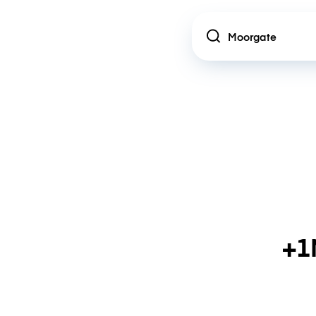
Location
+1