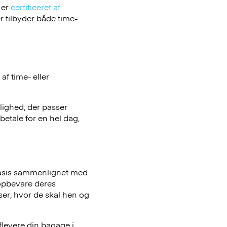
 er
certificeret af
 tilbyder både time-
f time- eller
ulighed, der passer
betale for en hel dag,
basis sammenlignet med
opbevare deres
iser, hvor de skal hen og
flevere din bagage i