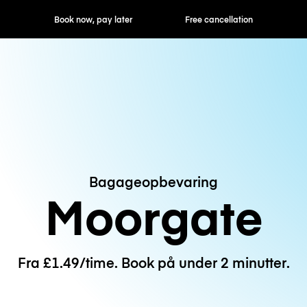
ok now, pay later
Free cancellation
Hourly / Daily R
Bagageopbevaring
Moorgate
Fra £1.49/time. Book på under 2 minutter.