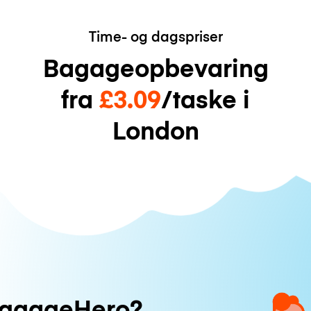
Time- og dagspriser
Bagageopbevaring
fra
£3.09
/taske i
London
uggageHero?