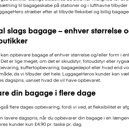
dsætning til bagageskabe på stationer og i lufthavne tilbyd
ggageHero stræber efter at tilbyde fleksibel og billig bag
al slags bagage – enhver størrelse 
 butikker
an opbevare bagage af enhver størrelse og/eller form i en
Det er lige meget, om det er skiudstyr, fotoudstyr eller ry
evaring, kuffertopbevaring, bagagedepot eller hvad end vor
 måde, da vi tilbyder det hele. LuggageHeros kunder kan væ
res dagspris, uanset hvad de vil have opbevaret.
re din bagage i flere dage
å flere dages opbevaring, fordi vi ved, at fleksibilitet er af
n lavere dagspris, når du opbevarer din bagage i en længere
res kunder kun £4.90 pr. taske pr. dag.