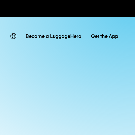
ates
Become a LuggageHero
Get the App