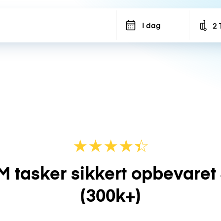
I dag
2 
Num
★
★
★
★
☆
★
M tasker sikkert opbevaret
(300k+)