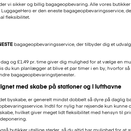
r vi sikker og billig bagageopbevaring. Alle vores butikker
, LuggageHero er den eneste bagageopbevaringsservice, der
 fleksibilitet.
NESTE
bagageopbevaringsservice, der tilbyder dig et udvalg a
r. dag og £1.49 pr. time giver dig mulighed for at vælge en m
is du kun planlægger at blive et par timer i en by, hvorfor så 
andre bagageopbevaringstjenester.
ignet med skabe på stationer og i lufthavne
et byskabe, er generelt mindst dobbelt så dyre på daglig 
evaringsservice. Indtil for nylig har rejsende kun kunne 
skabe, hvilket giver meget lidt fleksibilitet med hensyn til pr
deponering.
å butikker utallige steder, så du altid har mulighed for at a