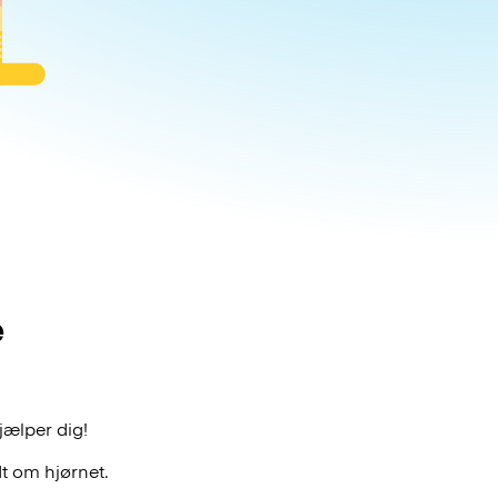
e
jælper dig!
t om hjørnet.