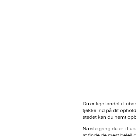
Du er lige landet i Lub
tjekke ind på dit ophol
stedet kan du nemt op
Næste gang du er i Luba
at finde de mest belej