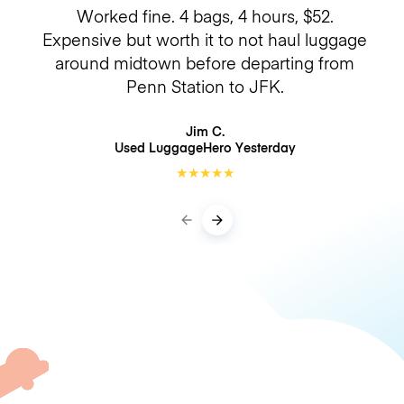
Worked fine. 4 bags, 4 hours, $52.
Expensive but worth it to not haul luggage
around midtown before departing from
Penn Station to JFK.
Jim C.
Used LuggageHero
Yesterday
★
★
★
★
★