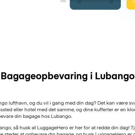
Bagageopbevaring i Lubango
ango lufthavn, og du vil i gang med din dag? Det kan være sv
dssted eller hotel med det samme, og dine kufferter er en klo
bevare din bagage hos Lubango.
ngo, så husk at LuggageHero er her for at redde din dag! Tj
lige steder at opbevare din bagage, og husk LuggageHero er 