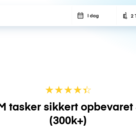
I dag
2 
Num
★
★
★
★
☆
★
M tasker sikkert opbevaret
(300k+)