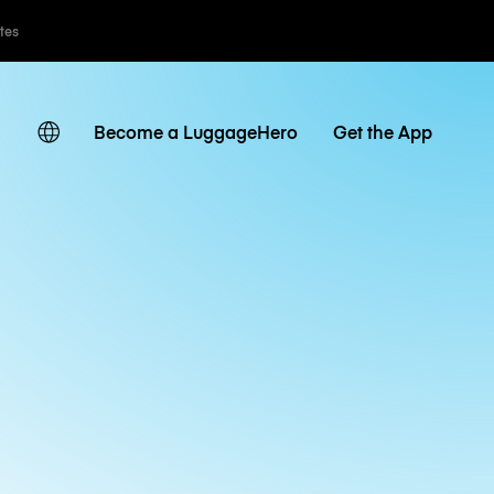
ates
Become a LuggageHero
Get the App