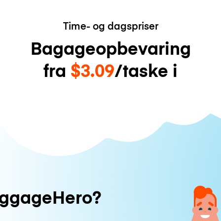
Time- og dagspriser
Bagageopbevaring
fra
$3.09
/taske i
uggageHero?