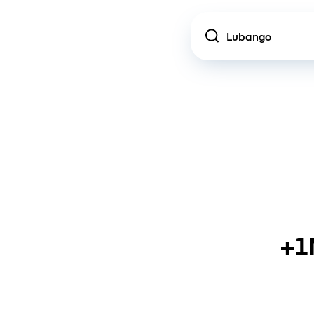
Location
+1