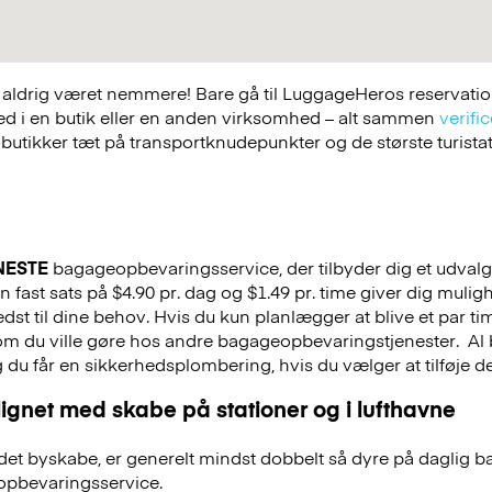
ldrig været nemmere! Bare gå til LuggageHeros reservations
ed i en butik eller en anden virksomhed – alt sammen
verific
 butikker tæt på transportknudepunkter og de største turist
NESTE
bagageopbevaringsservice, der tilbyder dig et udvalg a
 fast sats på $4.90 pr. dag og $1.49 pr. time giver dig mulig
st til dine behov. Hvis du kun planlægger at blive et par tim
 som du ville gøre hos andre bagageopbevaringstjenester.
Al 
g du får en sikkerhedsplombering, hvis du vælger at tilføje det
ignet med skabe på stationer og i lufthavne
et byskabe, er generelt mindst dobbelt så dyre på daglig 
pbevaringsservice.