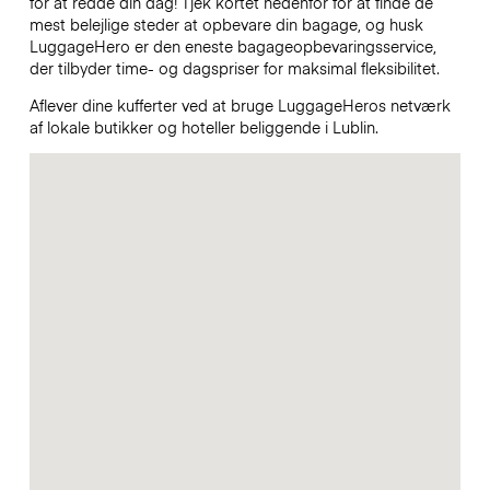
for at redde din dag! Tjek kortet nedenfor for at finde de
mest belejlige steder at opbevare din bagage, og husk
LuggageHero er den eneste bagageopbevaringsservice,
der tilbyder time- og dagspriser for maksimal fleksibilitet.
Aflever dine kufferter ved at bruge LuggageHeros netværk
af lokale butikker og hoteller beliggende i Lublin.