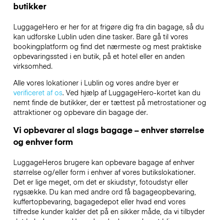
butikker
LuggageHero er her for at frigøre dig fra din bagage, så du
kan udforske Lublin uden dine tasker. Bare gå til vores
bookingplatform og find det nærmeste og mest praktiske
opbevaringssted i en butik, på et hotel eller en anden
virksomhed.
Alle vores lokationer i Lublin og vores andre byer er
verificeret af os
. Ved hjælp af LuggageHero-kortet kan du
nemt finde de butikker, der er tættest på metrostationer og
attraktioner og opbevare din bagage der.
Vi opbevarer al slags bagage – enhver størrelse
og enhver form
LuggageHeros brugere kan opbevare bagage af enhver
størrelse og/eller form i enhver af vores butikslokationer.
Det er lige meget, om det er skiudstyr, fotoudstyr eller
rygsække. Du kan med andre ord få bagageopbevaring,
kuffertopbevaring, bagagedepot eller hvad end vores
tilfredse kunder kalder det på en sikker måde, da vi tilbyder