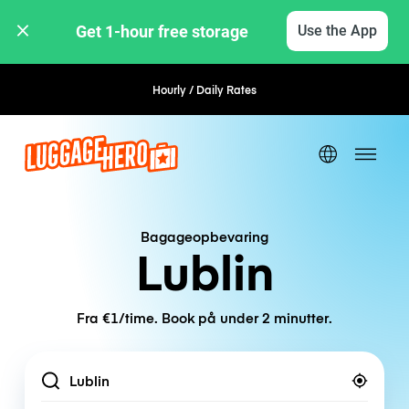
Get 1-hour free storage 
Use the App
Hourly / Daily Rates
Flexible Booking
Bagageopbevaring
Lublin
Fra €1/time. Book på under 2 minutter.
Location