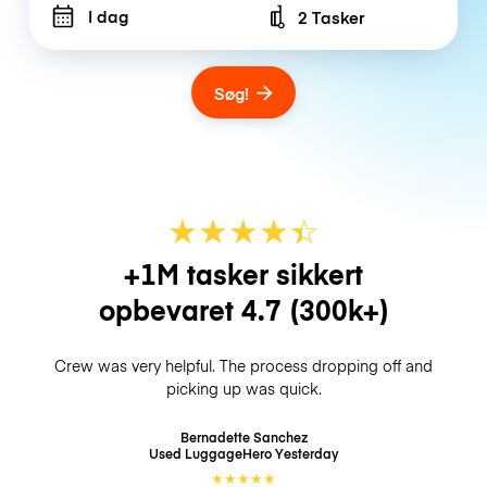
I dag
2 Tasker
Number of bags
Søg!
★
★
★
★
☆
★
+1M tasker sikkert
opbevaret
4.7
(300k+)
Crew was very helpful. The process dropping off and
picking up was quick.
Bernadette Sanchez
Used LuggageHero
Yesterday
★
★
★
★
★