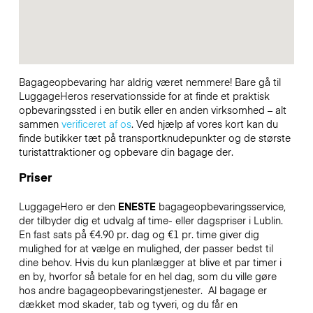
Bagageopbevaring har aldrig været nemmere! Bare gå til
LuggageHeros reservationsside for at finde et praktisk
opbevaringssted i en butik eller en anden virksomhed – alt
sammen
verificeret af os
. Ved hjælp af vores kort kan du
finde butikker tæt på transportknudepunkter og de største
turistattraktioner og opbevare din bagage der.
Priser
LuggageHero er den
ENESTE
bagageopbevaringsservice,
der tilbyder dig et udvalg af time- eller dagspriser i Lublin.
En fast sats på €4.90 pr. dag og €1 pr. time giver dig
mulighed for at vælge en mulighed, der passer bedst til
dine behov. Hvis du kun planlægger at blive et par timer i
en by, hvorfor så betale for en hel dag, som du ville gøre
hos andre bagageopbevaringstjenester.
Al bagage er
dækket mod skader, tab og tyveri, og du får en