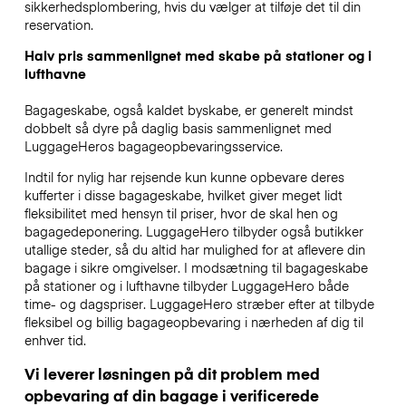
sikkerhedsplombering, hvis du vælger at tilføje det til din
reservation.
Halv pris sammenlignet med skabe på stationer og i
lufthavne
Bagageskabe, også kaldet byskabe, er generelt mindst
dobbelt så dyre på daglig basis sammenlignet med
LuggageHeros bagageopbevaringsservice.
Indtil for nylig har rejsende kun kunne opbevare deres
kufferter i disse bagageskabe, hvilket giver meget lidt
fleksibilitet med hensyn til priser, hvor de skal hen og
bagagedeponering. LuggageHero tilbyder også butikker
utallige steder, så du altid har mulighed for at aflevere din
bagage i sikre omgivelser. I modsætning til bagageskabe
på stationer og i lufthavne tilbyder LuggageHero både
time- og dagspriser. LuggageHero stræber efter at tilbyde
fleksibel og billig bagageopbevaring i nærheden af dig til
enhver tid.
Vi leverer løsningen på dit problem med
opbevaring af din bagage i verificerede