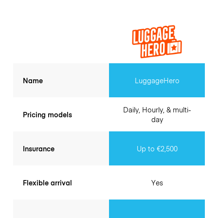
Name
LuggageHero
Daily, Hourly, & multi-
Pricing models
day
Insurance
Up to €2,500
Flexible arrival
Yes