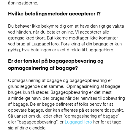
åbningstiderne.
Hvilke betalingsmetoder accepterer I?
Du behøver ikke bekymre dig om at have den rigtige valuta
ved hånden, når du betaler online. Vi accepterer alle
gængse kreditkort. Butikkerne modtager ikke kontanter
ved brug af LuggageHero. Forsikring af din bagage er kun
gyldig, hvis betalingen er sket direkte til LuggageHero.
Er der forskel på bagageopbevaring og
opmagasinering af bagage?
Opmagasinering af bagage og bagageopbevaring er
grundlæggende det samme. Opmagasinering af bagage
bruges kun få steder. Bagageopbevaring er det mest
almindelige navn, der bruges når der henvises til opbevaring
af bagage. De er begge defineret af folks behov for at
opbevare bagage, der kan afhentes på et senere tidspunkt.
Så uanset om du leder efter “opmagasinering af bagage”
eller “bagageopbevaring”, er
LuggageHero
her for at tage
sig af dine ejendele.