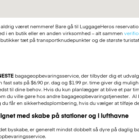
ldrig været nemmere! Bare gå til LuggageHeros reservations
ed i en butik eller en anden virksomhed – alt sammen
verific
 butikker tæt på transportknudepunkter og de største turist
NESTE
bagageopbevaringsservice, der tilbyder dig et udvalg a
 fast sats på $6.90 pr. dag og $1.99 pr. time giver dig mulig
st til dine behov. Hvis du kun planlægger at blive et par tim
 som du ville gøre hos andre bagageopbevaringstjenester.
Al 
g du får en sikkerhedsplombering, hvis du vælger at tilføje det
ignet med skabe på stationer og i lufthavne
et byskabe, er generelt mindst dobbelt så dyre på daglig 
pbevaringsservice.