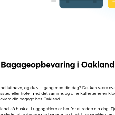
Bagageopbevaring i Oakland
land lufthavn, og du vil i gang med din dag? Det kan være svæ
dssted eller hotel med det samme, og dine kufferter er en klo
bevare din bagage hos Oakland.
and, så husk at LuggageHero er her for at redde din dag! Tj
lige steder at opbevare din bagage, og husk LuggageHero er 