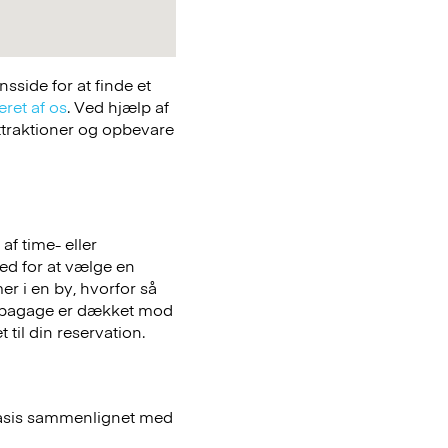
side for at finde et
eret af os
. Ved hjælp af
attraktioner og opbevare
f time- eller
hed for at vælge en
er i en by, hvorfor så
bagage er dækket mod
 til din reservation.
basis sammenlignet med