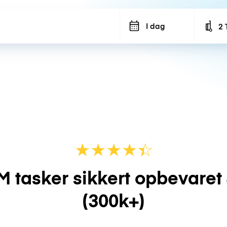
I dag
2 
Num
★
★
★
★
☆
★
M tasker sikkert opbevaret
(300k+)