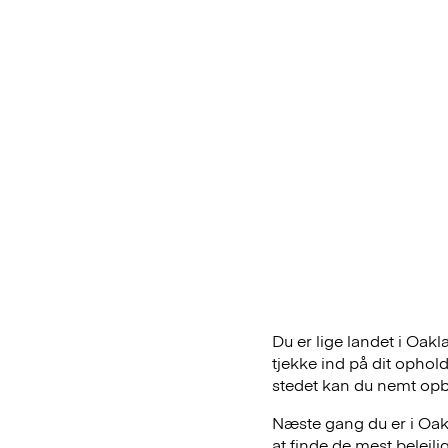
Du er lige landet i Oak
tjekke ind på dit ophol
stedet kan du nemt op
Næste gang du er i Oakl
at finde de mest belej