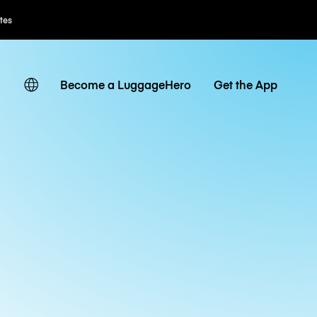
ates
Become a LuggageHero
Get the App