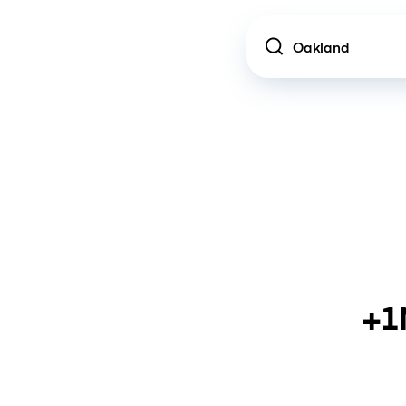
Location
+1