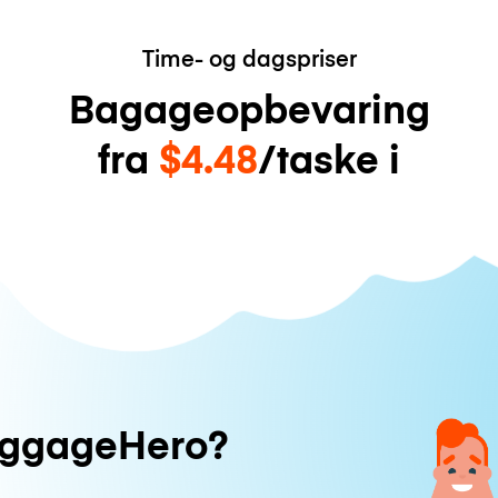
Time- og dagspriser
Bagageopbevaring
fra
$4.48
/taske i
uggageHero?