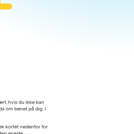
rt, hvis du ikke kan
ds om benet på dig. I
ek kortet nedenfor for
den eneste