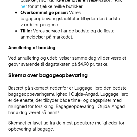
butikker, hvor du ikke behøver en reservation. Klik
her
for at tjekke hvilke butikker.
Overkommelige priser:
Vores
bagageopbevaringsfaciliteter tilbyder den bedste
værdi for pengene
Tillid:
Vores service har de bedste og de fleste
anmeldelser på markedet.
Annullering af booking
Ved annullering og udeblivelser samme dag vil der være et
gebyr svarende til dagstaksten på $4.90 pr. taske.
Skema over bagageopbevaring
Baseret på skemaet nedenfor er LuggageHero den bedste
bagageopbevaringsmulighed i
Oujda-Angad
. LuggageHero
er de eneste, der tilbyder både time- og dagspriser med
mulighed for forsikring. Bagageopbevaring i
Oujda-Angad
har aldrig været så nemt!
Skemaet er lavet ud fra de mest populære muligheder for
opbevaring af bagage.