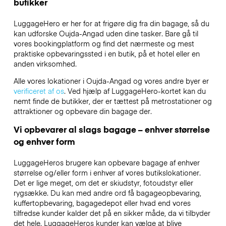
butikker
LuggageHero er her for at frigøre dig fra din bagage, så du
kan udforske Oujda-Angad uden dine tasker. Bare gå til
vores bookingplatform og find det nærmeste og mest
praktiske opbevaringssted i en butik, på et hotel eller en
anden virksomhed.
Alle vores lokationer i Oujda-Angad og vores andre byer er
verificeret af os
. Ved hjælp af LuggageHero-kortet kan du
nemt finde de butikker, der er tættest på metrostationer og
attraktioner og opbevare din bagage der.
Vi opbevarer al slags bagage – enhver størrelse
og enhver form
LuggageHeros brugere kan opbevare bagage af enhver
størrelse og/eller form i enhver af vores butikslokationer.
Det er lige meget, om det er skiudstyr, fotoudstyr eller
rygsække. Du kan med andre ord få bagageopbevaring,
kuffertopbevaring, bagagedepot eller hvad end vores
tilfredse kunder kalder det på en sikker måde, da vi tilbyder
det hele. LuggageHeros kunder kan vælge at blive