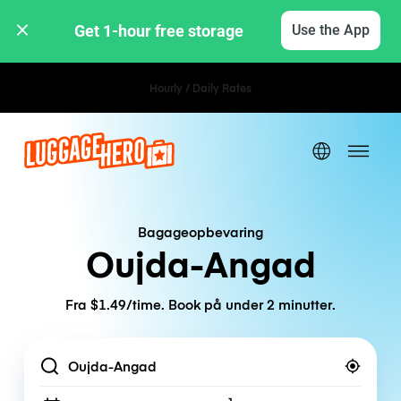
Get 1-hour free storage 
Use the App
Hourly / Daily Rates
Bagageopbevaring
Oujda-Angad
Fra $1.49/time. Book på under 2 minutter.
Location