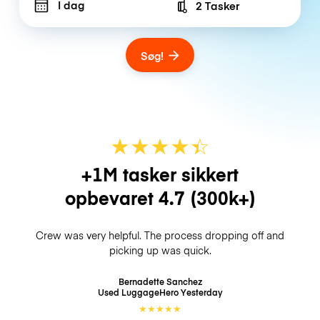
I dag
2 Tasker
Number of bags
Søg!
★
★
★
★
☆
★
+1M tasker sikkert
opbevaret
4.7
(300k+)
Crew was very helpful. The process dropping off and
picking up was quick.
Bernadette Sanchez
Used LuggageHero
Yesterday
★
★
★
★
★