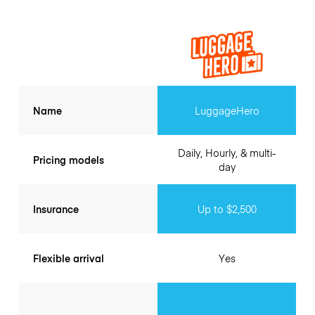
Name
LuggageHero
Daily, Hourly, & multi-
Pricing models
day
Insurance
Up to $2,500
Flexible arrival
Yes