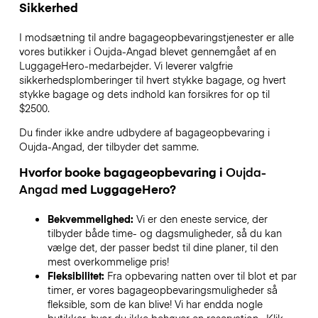
Sikkerhed
I modsætning til andre bagageopbevaringstjenester
er alle
vores butikker i
Oujda-Angad
blevet gennemgået af en
LuggageHero-medarbejder. Vi leverer valgfrie
sikkerhedsplomberinger til hvert stykke bagage, og hvert
stykke bagage og dets indhold kan forsikres for op til
$2500
.
Du finder ikke andre udbydere af bagageopbevaring i
Oujda-Angad
, der tilbyder det samme.
Hvorfor booke bagageopbevaring i
Oujda-
Angad
med LuggageHero?
Bekvemmelighed:
Vi er den eneste service, der
tilbyder både time- og dagsmuligheder, så du kan
vælge det, der passer bedst til dine planer, til den
mest overkommelige pris!
Fleksibilitet:
Fra opbevaring natten over til blot et par
timer, er vores bagageopbevaringsmuligheder så
fleksible, som de kan blive! Vi har endda nogle