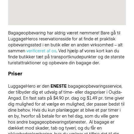
Bagageopbevaring har aldrig været nemmere! Bare gå til
LuggageHeros reservationsside for at finde et praktisk
opbevaringssted i en butik eller en anden virksomhed – alt
sammen
verificeret af os
. Ved hjælp af vores kort kan du
finde butikker tæt på transportknudepunkter og de største
turistattraktioner og opbevare din bagage der.
Priser
LuggageHero er den
ENESTE
bagageopbevaringsservice,
der tilbyder dig et udvalg af time- eller dagspriser i Oujda-
Angad. En fast sats på $4.90 pr. dag og $1.49 pr. time giver
dig mulighed for at vælge en mulighed, der passer bedst til
dine behov. Hvis du kun planlægger at blive et par timer i
en by, hvorfor så betale for en hel dag, som du ville gøre
hos andre bagageopbevaringstjenester.
Al bagage er
dækket mod skader, tab og tyveri, og du får en
sikkerhedsplombering, hvis du vælger at tilføje det til din