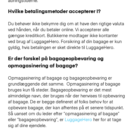
åbningstiderne.
Hvilke betalingsmetoder accepterer I?
Du behøver ikke bekymre dig om at have den rigtige valuta
ved hånden, når du betaler online. Vi accepterer alle
gængse kreditkort. Butikkerne modtager ikke kontanter
ved brug af LuggageHero. Forsikring af din bagage er kun
gyldig, hvis betalingen er sket direkte til LuggageHero.
Er der forskel på bagageopbevaring og
opmagasinering af bagage?
Opmagasinering af bagage og bagageopbevaring er
grundlæggende det samme. Opmagasinering af bagage
bruges kun få steder. Bagageopbevaring er det mest
almindelige navn, der bruges når der henvises til opbevaring
af bagage. De er begge defineret af folks behov for at
opbevare bagage, der kan afhentes på et senere tidspunkt.
Så uanset om du leder efter “opmagasinering af bagage”
eller “bagageopbevaring”, er
LuggageHero
her for at tage
sig af dine ejendele.