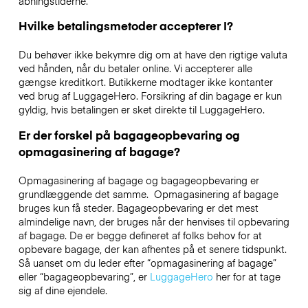
åbningstiderne.
Hvilke betalingsmetoder accepterer I?
Du behøver ikke bekymre dig om at have den rigtige valuta
ved hånden, når du betaler online. Vi accepterer alle
gængse kreditkort. Butikkerne modtager ikke kontanter
ved brug af LuggageHero. Forsikring af din bagage er kun
gyldig, hvis betalingen er sket direkte til LuggageHero.
Er der forskel på bagageopbevaring og
opmagasinering af bagage?
Opmagasinering af bagage og bagageopbevaring er
grundlæggende det samme. Opmagasinering af bagage
bruges kun få steder. Bagageopbevaring er det mest
almindelige navn, der bruges når der henvises til opbevaring
af bagage. De er begge defineret af folks behov for at
opbevare bagage, der kan afhentes på et senere tidspunkt.
Så uanset om du leder efter “opmagasinering af bagage”
eller “bagageopbevaring”, er
LuggageHero
her for at tage
sig af dine ejendele.