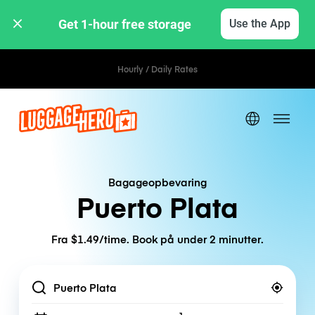
Get 1-hour free storage 
Use the App
Hourly / Daily Rates
Bagageopbevaring
Puerto Plata
Fra $1.49/time. Book på under 2 minutter.
Location