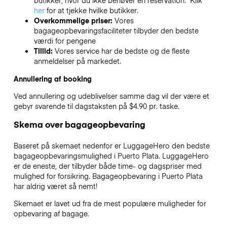
butikker, hvor du ikke behøver en reservation. Klik
her
for at tjekke hvilke butikker.
Overkommelige priser:
Vores
bagageopbevaringsfaciliteter tilbyder den bedste
værdi for pengene
Tillid:
Vores service har de bedste og de fleste
anmeldelser på markedet.
Annullering af booking
Ved annullering og udeblivelser samme dag vil der være et
gebyr svarende til dagstaksten på $4.90 pr. taske.
Skema over bagageopbevaring
Baseret på skemaet nedenfor er LuggageHero den bedste
bagageopbevaringsmulighed i
Puerto Plata
. LuggageHero
er de eneste, der tilbyder både time- og dagspriser med
mulighed for forsikring. Bagageopbevaring i
Puerto Plata
har aldrig været så nemt!
Skemaet er lavet ud fra de mest populære muligheder for
opbevaring af bagage.