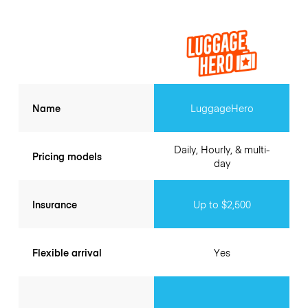
Name
LuggageHero
Daily, Hourly, & multi-
Pricing models
day
Insurance
Up to $2,500
Flexible arrival
Yes