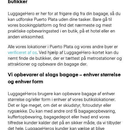
butikker
LuggageHero er her for at frigøre dig fra din bagage, så du
kan udforske Puerto Plata uden dine tasker. Bare gå til
vores bookingplatform og find det nærmeste og mest
praktiske opbevaringssted i en butik, på et hotel eller en
anden virksomhed.
Alle vores lokationer i Puerto Plata og vores andre byer er
verificeret af os
. Ved hjælp af LuggageHero-kortet kan du
nemt finde de butikker, der er tættest på metrostationer og
attraktioner og opbevare din bagage der.
Vi opbevarer al slags bagage – enhver størrelse
og enhver form
LuggageHeros brugere kan opbevare bagage af enhver
størrelse og/eller form i enhver af vores butikslokationer.
Det er lige meget, om det er skiudstyr, fotoudstyr eller
rygsække. Du kan med andre ord få bagageopbevaring,
kuffertopbevaring, bagagedepot eller hvad end vores
tilfredse kunder kalder det på en sikker måde, da vi tilbyder
det hele. LuggageHeros kunder kan vælge at blive