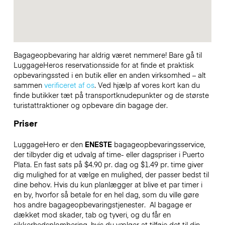
Bagageopbevaring har aldrig været nemmere! Bare gå til
LuggageHeros reservationsside for at finde et praktisk
opbevaringssted i en butik eller en anden virksomhed – alt
sammen
verificeret af os
. Ved hjælp af vores kort kan du
finde butikker tæt på transportknudepunkter og de største
turistattraktioner og opbevare din bagage der.
Priser
LuggageHero er den
ENESTE
bagageopbevaringsservice,
der tilbyder dig et udvalg af time- eller dagspriser i Puerto
Plata. En fast sats på $4.90 pr. dag og $1.49 pr. time giver
dig mulighed for at vælge en mulighed, der passer bedst til
dine behov. Hvis du kun planlægger at blive et par timer i
en by, hvorfor så betale for en hel dag, som du ville gøre
hos andre bagageopbevaringstjenester.
Al bagage er
dækket mod skader, tab og tyveri, og du får en
sikkerhedsplombering, hvis du vælger at tilføje det til din