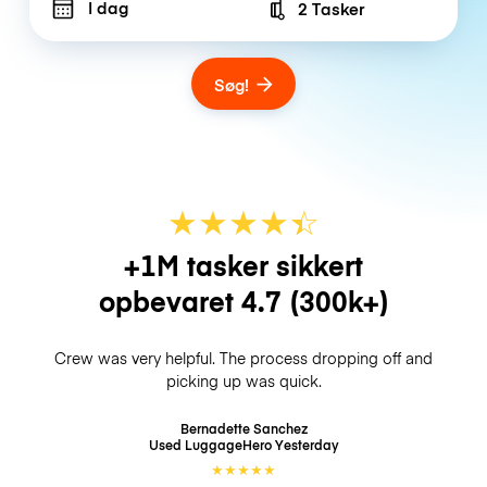
I dag
2 Tasker
Number of bags
Søg!
★
★
★
★
☆
★
+1M tasker sikkert
opbevaret
4.7
(300k+)
Crew was very helpful. The process dropping off and
picking up was quick.
Bernadette Sanchez
Used LuggageHero
Yesterday
★
★
★
★
★