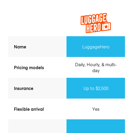
Name
LuggageHero
Daily, Hourly, & multi-
Pricing models
day
Insurance
Up to $2,500
Flexible arrival
Yes