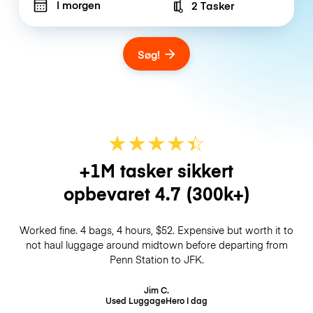
I morgen
2 Tasker
Number of bags
Søg!
★
★
★
★
☆
★
+1M tasker sikkert
opbevaret
4.7
(300k+)
Worked fine. 4 bags, 4 hours, $52. Expensive but worth it to
not haul luggage around midtown before departing from
Penn Station to JFK.
Jim C.
Used LuggageHero
I dag