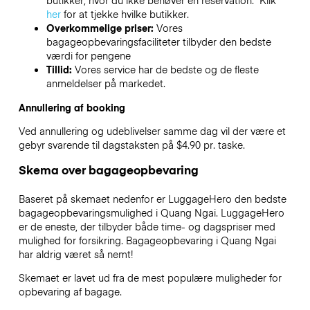
butikker, hvor du ikke behøver en reservation. Klik
her
for at tjekke hvilke butikker.
Overkommelige priser:
Vores
bagageopbevaringsfaciliteter tilbyder den bedste
værdi for pengene
Tillid:
Vores service har de bedste og de fleste
anmeldelser på markedet.
Annullering af booking
Ved annullering og udeblivelser samme dag vil der være et
gebyr svarende til dagstaksten på $4.90 pr. taske.
Skema over bagageopbevaring
Baseret på skemaet nedenfor er LuggageHero den bedste
bagageopbevaringsmulighed i
Quang Ngai
. LuggageHero
er de eneste, der tilbyder både time- og dagspriser med
mulighed for forsikring. Bagageopbevaring i
Quang Ngai
har aldrig været så nemt!
Skemaet er lavet ud fra de mest populære muligheder for
opbevaring af bagage.