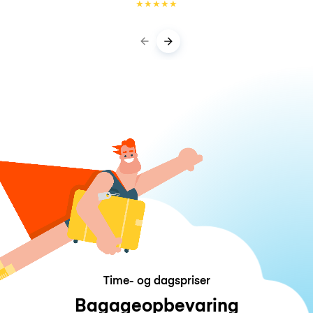
★
★
★
★
★
Time- og dagspriser
Bagageopbevaring