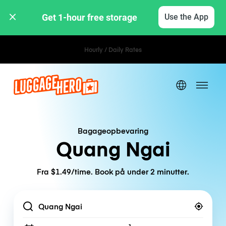
Get 1-hour free storage 
Use the App
Hourly / Daily Rates
Bagageopbevaring
Quang Ngai
Fra $1.49/time. Book på under 2 minutter.
Location