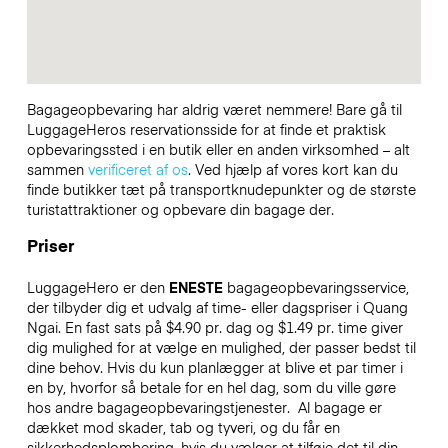
Bagageopbevaring har aldrig været nemmere! Bare gå til
LuggageHeros reservationsside for at finde et praktisk
opbevaringssted i en butik eller en anden virksomhed – alt
sammen
verificeret af os
. Ved hjælp af vores kort kan du
finde butikker tæt på transportknudepunkter og de største
turistattraktioner og opbevare din bagage der.
Priser
LuggageHero er den
ENESTE
bagageopbevaringsservice,
der tilbyder dig et udvalg af time- eller dagspriser i Quang
Ngai. En fast sats på $4.90 pr. dag og $1.49 pr. time giver
dig mulighed for at vælge en mulighed, der passer bedst til
dine behov. Hvis du kun planlægger at blive et par timer i
en by, hvorfor så betale for en hel dag, som du ville gøre
hos andre bagageopbevaringstjenester.
Al bagage er
dækket mod skader, tab og tyveri, og du får en
sikkerhedsplombering, hvis du vælger at tilføje det til din