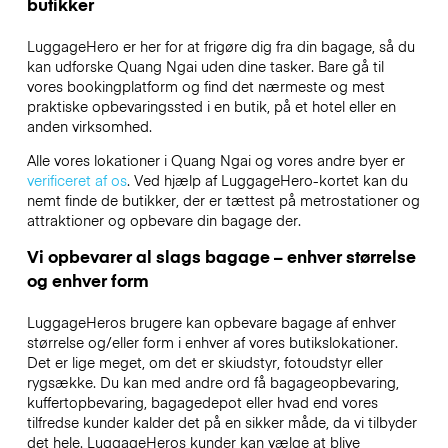
butikker
LuggageHero er her for at frigøre dig fra din bagage, så du
kan udforske Quang Ngai uden dine tasker. Bare gå til
vores bookingplatform og find det nærmeste og mest
praktiske opbevaringssted i en butik, på et hotel eller en
anden virksomhed.
Alle vores lokationer i Quang Ngai og vores andre byer er
verificeret af os
. Ved hjælp af LuggageHero-kortet kan du
nemt finde de butikker, der er tættest på metrostationer og
attraktioner og opbevare din bagage der.
Vi opbevarer al slags bagage – enhver størrelse
og enhver form
LuggageHeros brugere kan opbevare bagage af enhver
størrelse og/eller form i enhver af vores butikslokationer.
Det er lige meget, om det er skiudstyr, fotoudstyr eller
rygsække. Du kan med andre ord få bagageopbevaring,
kuffertopbevaring, bagagedepot eller hvad end vores
tilfredse kunder kalder det på en sikker måde, da vi tilbyder
det hele. LuggageHeros kunder kan vælge at blive