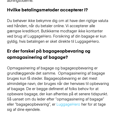
åbningstiderne.
Hvilke betalingsmetoder accepterer I?
Du behøver ikke bekymre dig om at have den rigtige valuta
ved hånden, når du betaler online. Vi accepterer alle
gængse kreditkort. Butikkerne modtager ikke kontanter
ved brug af LuggageHero. Forsikring af din bagage er kun
gyldig, hvis betalingen er sket direkte til LuggageHero.
Er der forskel på bagageopbevaring og
opmagasinering af bagage?
Opmagasinering af bagage og bagageopbevaring er
grundlæggende det samme. Opmagasinering af bagage
bruges kun få steder. Bagageopbevaring er det mest
almindelige navn, der bruges når der henvises til opbevaring
af bagage. De er begge defineret af folks behov for at
opbevare bagage, der kan afhentes på et senere tidspunkt.
Så uanset om du leder efter “opmagasinering af bagage”
eller “bagageopbevaring”, er
LuggageHero
her for at tage
sig af dine ejendele.