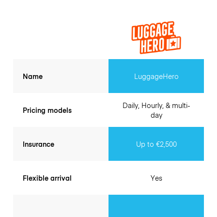
Name
LuggageHero
Daily, Hourly, & multi-
Pricing models
day
Insurance
Up to €2,500
Flexible arrival
Yes