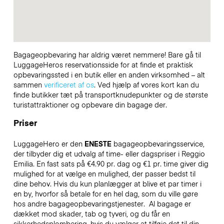
Bagageopbevaring har aldrig været nemmere! Bare gå til
LuggageHeros reservationsside for at finde et praktisk
opbevaringssted i en butik eller en anden virksomhed – alt
sammen
verificeret af os
. Ved hjælp af vores kort kan du
finde butikker tæt på transportknudepunkter og de største
turistattraktioner og opbevare din bagage der.
Priser
LuggageHero er den
ENESTE
bagageopbevaringsservice,
der tilbyder dig et udvalg af time- eller dagspriser i Reggio
Emilia. En fast sats på €4.90 pr. dag og €1 pr. time giver dig
mulighed for at vælge en mulighed, der passer bedst til
dine behov. Hvis du kun planlægger at blive et par timer i
en by, hvorfor så betale for en hel dag, som du ville gøre
hos andre bagageopbevaringstjenester.
Al bagage er
dækket mod skader, tab og tyveri, og du får en
sikkerhedsplombering, hvis du vælger at tilføje det til din