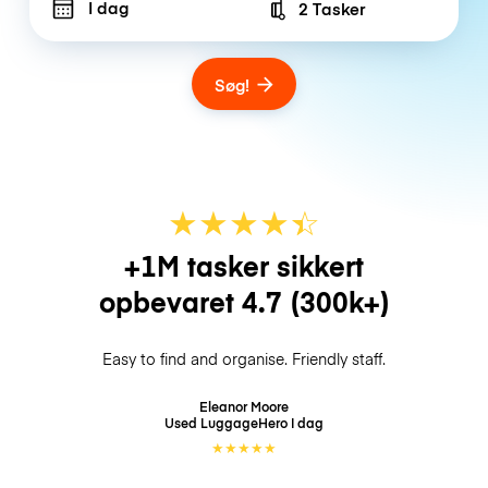
I dag
2 Tasker
Number of bags
Søg!
★
★
★
★
☆
★
+1M tasker sikkert
opbevaret
4.7
(300k+)
Easy to find and organise. Friendly staff.
Eleanor Moore
Used LuggageHero
I dag
★
★
★
★
★