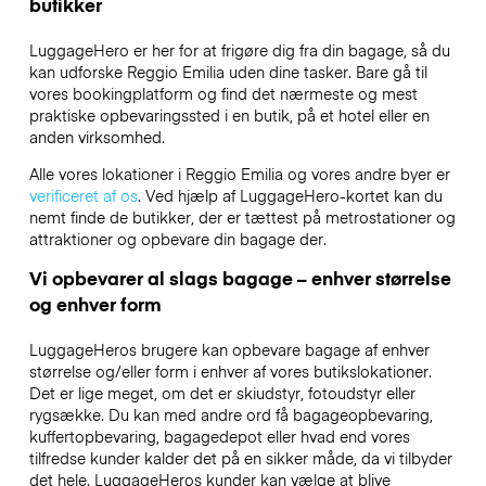
butikker
LuggageHero er her for at frigøre dig fra din bagage, så du
kan udforske Reggio Emilia uden dine tasker. Bare gå til
vores bookingplatform og find det nærmeste og mest
praktiske opbevaringssted i en butik, på et hotel eller en
anden virksomhed.
Alle vores lokationer i Reggio Emilia og vores andre byer er
verificeret af os
. Ved hjælp af LuggageHero-kortet kan du
nemt finde de butikker, der er tættest på metrostationer og
attraktioner og opbevare din bagage der.
Vi opbevarer al slags bagage – enhver størrelse
og enhver form
LuggageHeros brugere kan opbevare bagage af enhver
størrelse og/eller form i enhver af vores butikslokationer.
Det er lige meget, om det er skiudstyr, fotoudstyr eller
rygsække. Du kan med andre ord få bagageopbevaring,
kuffertopbevaring, bagagedepot eller hvad end vores
tilfredse kunder kalder det på en sikker måde, da vi tilbyder
det hele. LuggageHeros kunder kan vælge at blive