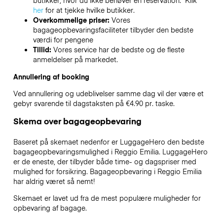
butikker, hvor du ikke behøver en reservation. Klik
her
for at tjekke hvilke butikker.
Overkommelige priser:
Vores
bagageopbevaringsfaciliteter tilbyder den bedste
værdi for pengene
Tillid:
Vores service har de bedste og de fleste
anmeldelser på markedet.
Annullering af booking
Ved annullering og udeblivelser samme dag vil der være et
gebyr svarende til dagstaksten på €4.90 pr. taske.
Skema over bagageopbevaring
Baseret på skemaet nedenfor er LuggageHero den bedste
bagageopbevaringsmulighed i
Reggio Emilia
. LuggageHero
er de eneste, der tilbyder både time- og dagspriser med
mulighed for forsikring. Bagageopbevaring i
Reggio Emilia
har aldrig været så nemt!
Skemaet er lavet ud fra de mest populære muligheder for
opbevaring af bagage.