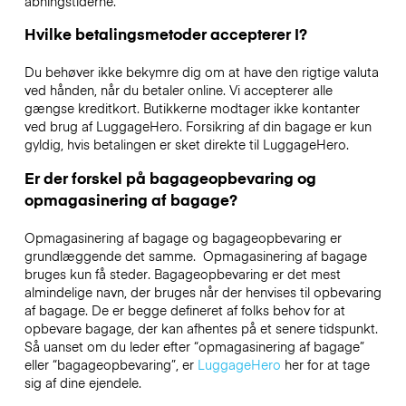
åbningstiderne.
Hvilke betalingsmetoder accepterer I?
Du behøver ikke bekymre dig om at have den rigtige valuta
ved hånden, når du betaler online. Vi accepterer alle
gængse kreditkort. Butikkerne modtager ikke kontanter
ved brug af LuggageHero. Forsikring af din bagage er kun
gyldig, hvis betalingen er sket direkte til LuggageHero.
Er der forskel på bagageopbevaring og
opmagasinering af bagage?
Opmagasinering af bagage og bagageopbevaring er
grundlæggende det samme. Opmagasinering af bagage
bruges kun få steder. Bagageopbevaring er det mest
almindelige navn, der bruges når der henvises til opbevaring
af bagage. De er begge defineret af folks behov for at
opbevare bagage, der kan afhentes på et senere tidspunkt.
Så uanset om du leder efter “opmagasinering af bagage”
eller “bagageopbevaring”, er
LuggageHero
her for at tage
sig af dine ejendele.