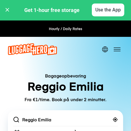
Get 1-hour free storage 
Use the App
Hourly / Daily Rates
Flexible Booking
Bagageopbevaring
Reggio Emilia
Fra €1/time. Book på under 2 minutter.
Location