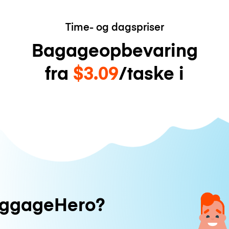
Time- og dagspriser
Bagageopbevaring
fra
$3.09
/taske i
uggageHero?