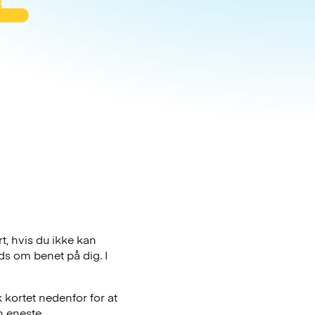
t, hvis du ikke kan
ds om benet på dig. I
 kortet nedenfor for at
n eneste