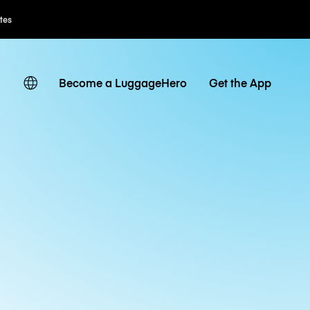
ates
Become a LuggageHero
Get the App