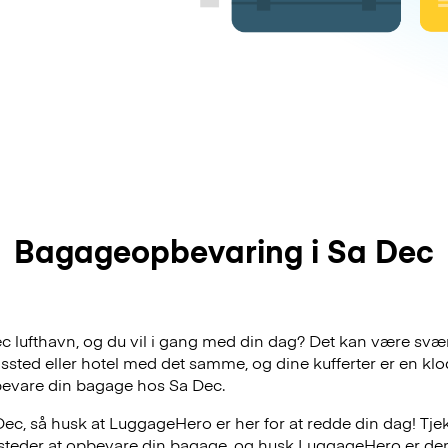
Bagageopbevaring i Sa Dec
Dec lufthavn, og du vil i gang med din dag? Det kan være svær
dssted eller hotel med det samme, og dine kufferter er en klo
bevare din bagage hos Sa Dec.
ec, så husk at LuggageHero er her for at redde din dag! Tjek
e steder at opbevare din bagage, og husk LuggageHero er de