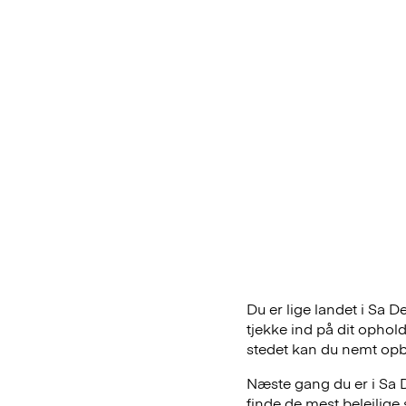
Du er lige landet i Sa 
tjekke ind på dit ophol
stedet kan du nemt op
Næste gang du er i Sa D
finde de mest belejlig