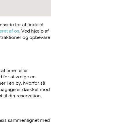
side for at finde et
eret af os
. Ved hjælp af
attraktioner og opbevare
f time- eller
ed for at vælge en
er i en by, hvorfor så
bagage er dækket mod
 til din reservation.
basis sammenlignet med