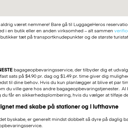
ldrig været nemmere! Bare gå til LuggageHeros reservations
ed i en butik eller en anden virksomhed – alt sammen
verific
 butikker tæt på transportknudepunkter og de største turist
NESTE
bagageopbevaringsservice, der tilbyder dig et udvalg a
fast sats på $4.90 pr. dag og $1.49 pr. time giver dig muligh
st til dine behov. Hvis du kun planlægger at blive et par tim
 som du ville gøre hos andre bagageopbevaringstjenester.
Al 
g du får en sikkerhedsplombering, hvis du vælger at tilføje det
ignet med skabe på stationer og i lufthavne
et byskabe, er generelt mindst dobbelt så dyre på daglig 
pbevaringsservice.