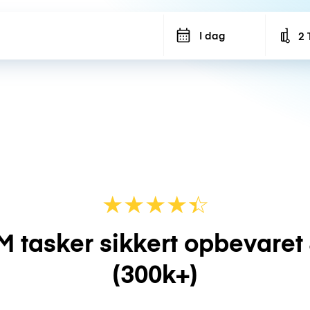
I dag
2 
Num
★
★
★
★
☆
★
M tasker sikkert opbevaret
(300k+)