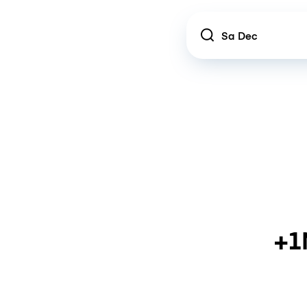
Location
+1