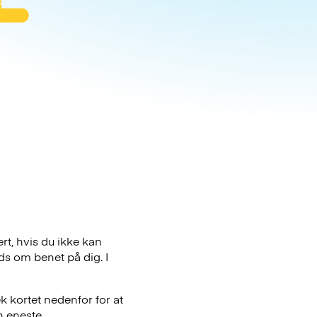
rt, hvis du ikke kan
ds om benet på dig. I
k kortet nedenfor for at
n eneste