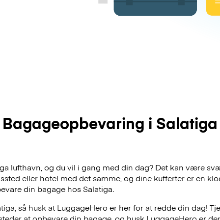
Bagageopbevaring i Salatiga
tiga lufthavn, og du vil i gang med din dag? Det kan være svæ
dssted eller hotel med det samme, og dine kufferter er en klo
evare din bagage hos Salatiga.
tiga, så husk at LuggageHero er her for at redde din dag! Tje
e steder at opbevare din bagage, og husk LuggageHero er de