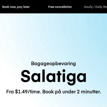
ok now, pay later
Free cancellation
Hourly / Daily R
Bagageopbevaring
Salatiga
Fra $1.49/time. Book på under 2 minutter.