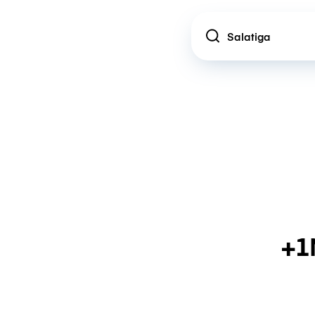
Location
+1