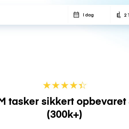
I dag
2 
Num
★
★
★
★
☆
★
M tasker sikkert opbevaret
(300k+)