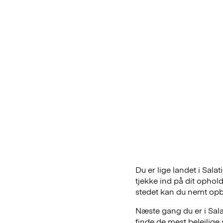
Du er lige landet i Sala
tjekke ind på dit ophol
stedet kan du nemt opb
Næste gang du er i Sala
finde de mest belejlig