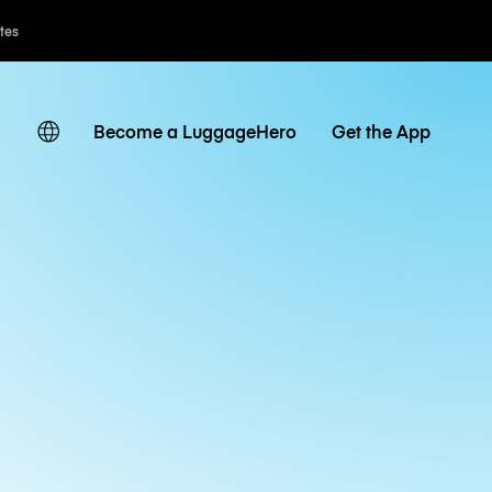
ates
Become a LuggageHero
Get the App