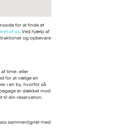
side for at finde et
eret af os
. Ved hjælp af
attraktioner og opbevare
f time- eller
hed for at vælge en
er i en by, hvorfor så
bagage er dækket mod
 til din reservation.
basis sammenlignet med