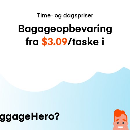
Time- og dagspriser
Bagageopbevaring
fra
$3.09
/taske i
uggageHero?