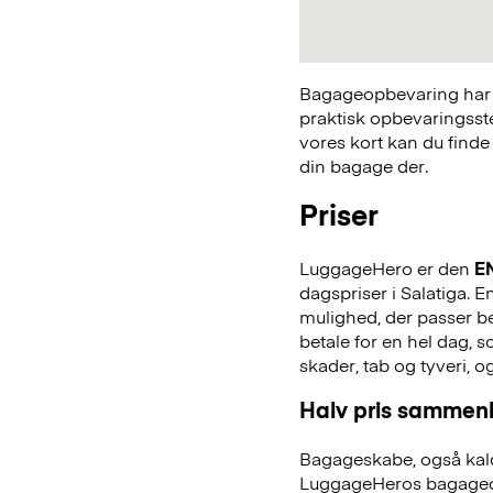
Bagageopbevaring har a
praktisk opbevaringsst
vores kort kan du finde
din bagage der.
Priser
LuggageHero er den
E
dagspriser i Salatiga. E
mulighed, der passer bed
betale for en hel dag,
skader, tab og tyveri, o
Halv pris sammenl
Bagageskabe, også kald
LuggageHeros bagageo