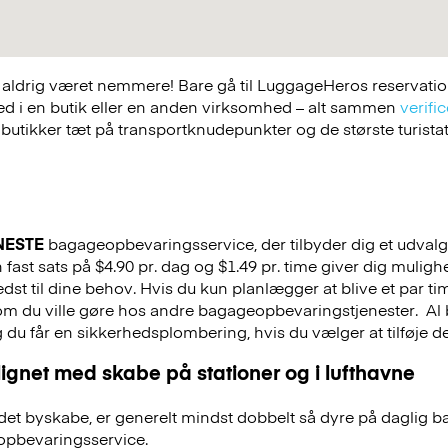
ldrig været nemmere! Bare gå til LuggageHeros reservations
ed i en butik eller en anden virksomhed – alt sammen
verific
 butikker tæt på transportknudepunkter og de største turist
NESTE
bagageopbevaringsservice, der tilbyder dig et udvalg a
n fast sats på $4.90 pr. dag og $1.49 pr. time giver dig mulig
st til dine behov. Hvis du kun planlægger at blive et par tim
 som du ville gøre hos andre bagageopbevaringstjenester.
Al 
g du får en sikkerhedsplombering, hvis du vælger at tilføje det
ignet med skabe på stationer og i lufthavne
et byskabe, er generelt mindst dobbelt så dyre på daglig 
pbevaringsservice.