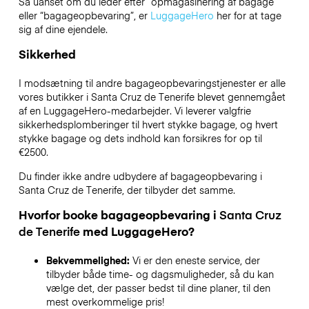
Så uanset om du leder efter “opmagasinering af bagage”
eller “bagageopbevaring”, er
LuggageHero
her for at tage
sig af dine ejendele.
Sikkerhed
I modsætning til andre bagageopbevaringstjenester
er alle
vores butikker i
Santa Cruz de Tenerife
blevet gennemgået
af en LuggageHero-medarbejder. Vi leverer valgfrie
sikkerhedsplomberinger til hvert stykke bagage, og hvert
stykke bagage og dets indhold kan forsikres for op til
€2500
.
Du finder ikke andre udbydere af bagageopbevaring i
Santa Cruz de Tenerife
, der tilbyder det samme.
Hvorfor booke bagageopbevaring i
Santa Cruz
de Tenerife
med LuggageHero?
Bekvemmelighed:
Vi er den eneste service, der
tilbyder både time- og dagsmuligheder, så du kan
vælge det, der passer bedst til dine planer, til den
mest overkommelige pris!