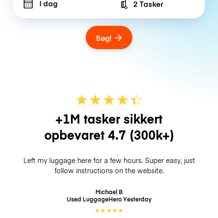
I dag
2 Tasker
Number of bags
Søg!
★
★
★
★
☆
★
+1M tasker sikkert
opbevaret
4.7
(300k+)
Left my luggage here for a few hours. Super easy, just
follow instructions on the website.
Michael B
Used LuggageHero
Yesterday
★
★
★
★
★