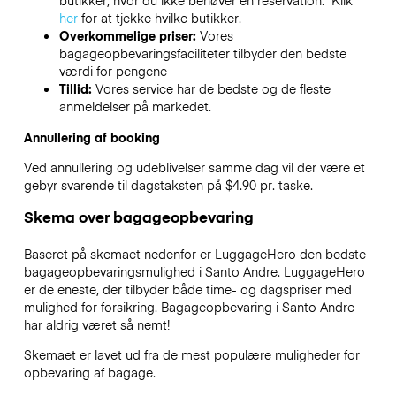
butikker, hvor du ikke behøver en reservation. Klik
her
for at tjekke hvilke butikker.
Overkommelige priser:
Vores
bagageopbevaringsfaciliteter tilbyder den bedste
værdi for pengene
Tillid:
Vores service har de bedste og de fleste
anmeldelser på markedet.
Annullering af booking
Ved annullering og udeblivelser samme dag vil der være et
gebyr svarende til dagstaksten på $4.90 pr. taske.
Skema over bagageopbevaring
Baseret på skemaet nedenfor er LuggageHero den bedste
bagageopbevaringsmulighed i
Santo Andre
. LuggageHero
er de eneste, der tilbyder både time- og dagspriser med
mulighed for forsikring. Bagageopbevaring i
Santo Andre
har aldrig været så nemt!
Skemaet er lavet ud fra de mest populære muligheder for
opbevaring af bagage.