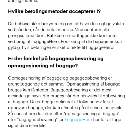
åbningstiderne.
Hvilke betalingsmetoder accepterer I?
Du behøver ikke bekymre dig om at have den rigtige valuta
ved hånden, når du betaler online. Vi accepterer alle
gængse kreditkort. Butikkerne modtager ikke kontanter
ved brug af LuggageHero. Forsikring af din bagage er kun
gyldig, hvis betalingen er sket direkte til LuggageHero.
Er der forskel på bagageopbevaring og
opmagasinering af bagage?
Opmagasinering af bagage og bagageopbevaring er
grundlæggende det samme. Opmagasinering af bagage
bruges kun få steder. Bagageopbevaring er det mest
almindelige navn, der bruges når der henvises til opbevaring
af bagage. De er begge defineret af folks behov for at
opbevare bagage, der kan afhentes på et senere tidspunkt.
Så uanset om du leder efter “opmagasinering af bagage”
eller “bagageopbevaring”, er
LuggageHero
her for at tage
sig af dine ejendele.