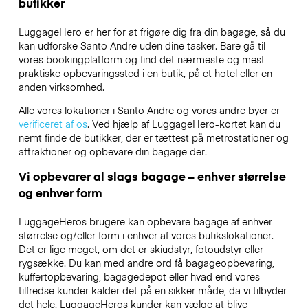
butikker
LuggageHero er her for at frigøre dig fra din bagage, så du
kan udforske Santo Andre uden dine tasker. Bare gå til
vores bookingplatform og find det nærmeste og mest
praktiske opbevaringssted i en butik, på et hotel eller en
anden virksomhed.
Alle vores lokationer i Santo Andre og vores andre byer er
verificeret af os
. Ved hjælp af LuggageHero-kortet kan du
nemt finde de butikker, der er tættest på metrostationer og
attraktioner og opbevare din bagage der.
Vi opbevarer al slags bagage – enhver størrelse
og enhver form
LuggageHeros brugere kan opbevare bagage af enhver
størrelse og/eller form i enhver af vores butikslokationer.
Det er lige meget, om det er skiudstyr, fotoudstyr eller
rygsække. Du kan med andre ord få bagageopbevaring,
kuffertopbevaring, bagagedepot eller hvad end vores
tilfredse kunder kalder det på en sikker måde, da vi tilbyder
det hele. LuggageHeros kunder kan vælge at blive