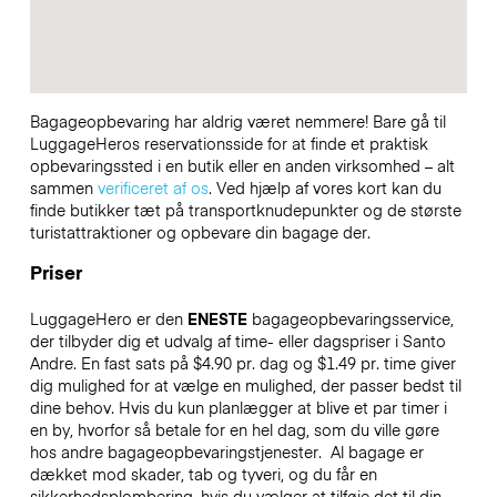
Bagageopbevaring har aldrig været nemmere! Bare gå til
LuggageHeros reservationsside for at finde et praktisk
opbevaringssted i en butik eller en anden virksomhed – alt
sammen
verificeret af os
. Ved hjælp af vores kort kan du
finde butikker tæt på transportknudepunkter og de største
turistattraktioner og opbevare din bagage der.
Priser
LuggageHero er den
ENESTE
bagageopbevaringsservice,
der tilbyder dig et udvalg af time- eller dagspriser i Santo
Andre. En fast sats på $4.90 pr. dag og $1.49 pr. time giver
dig mulighed for at vælge en mulighed, der passer bedst til
dine behov. Hvis du kun planlægger at blive et par timer i
en by, hvorfor så betale for en hel dag, som du ville gøre
hos andre bagageopbevaringstjenester.
Al bagage er
dækket mod skader, tab og tyveri, og du får en
sikkerhedsplombering, hvis du vælger at tilføje det til din