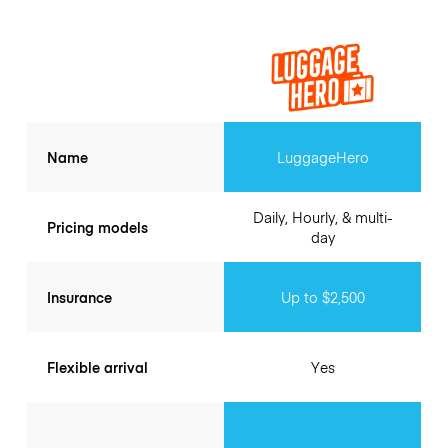
Name
LuggageHero
Daily, Hourly, & multi-
Pricing models
day
Insurance
Up to $2,500
Flexible arrival
Yes