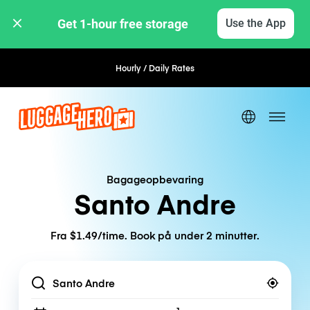
Get 1-hour free storage 
Use the App
Hourly / Daily Rates
Flexible Booking
Bagageopbevaring
Santo Andre
Fra $1.49/time. Book på under 2 minutter.
Location