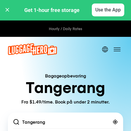
Get 1-hour free storage 
Use the App
Hourly / Daily Rates
Bagageopbevaring
Tangerang
Fra $1.49/time. Book på under 2 minutter.
Location