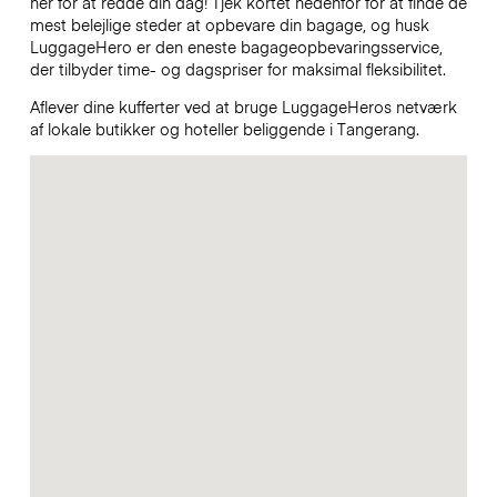
her for at redde din dag! Tjek kortet nedenfor for at finde de
mest belejlige steder at opbevare din bagage, og husk
LuggageHero er den eneste bagageopbevaringsservice,
der tilbyder time- og dagspriser for maksimal fleksibilitet.
Aflever dine kufferter ved at bruge LuggageHeros netværk
af lokale butikker og hoteller beliggende i Tangerang.