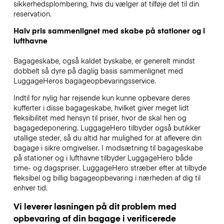
sikkerhedsplombering, hvis du vælger at tilføje det til din
reservation.
Halv pris sammenlignet med skabe på stationer og i
lufthavne
Bagageskabe, også kaldet byskabe, er generelt mindst
dobbelt så dyre på daglig basis sammenlignet med
LuggageHeros bagageopbevaringsservice.
Indtil for nylig har rejsende kun kunne opbevare deres
kufferter i disse bagageskabe, hvilket giver meget lidt
fleksibilitet med hensyn til priser, hvor de skal hen og
bagagedeponering. LuggageHero tilbyder også butikker
utallige steder, så du altid har mulighed for at aflevere din
bagage i sikre omgivelser. I modsætning til bagageskabe
på stationer og i lufthavne tilbyder LuggageHero både
time- og dagspriser. LuggageHero stræber efter at tilbyde
fleksibel og billig bagageopbevaring i nærheden af dig til
enhver tid.
Vi leverer løsningen på dit problem med
opbevaring af din bagage i verificerede