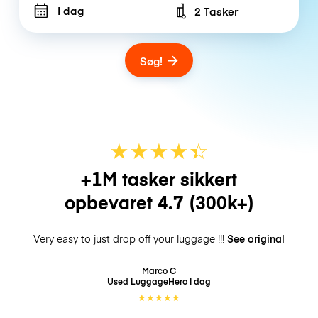
I dag
2 Tasker
Number of bags
Søg!
★
★
★
★
☆
★
+1M tasker sikkert
opbevaret
4.7
(300k+)
Very easy to just drop off your luggage !!!
See original
Marco C
Used LuggageHero
I dag
★
★
★
★
★