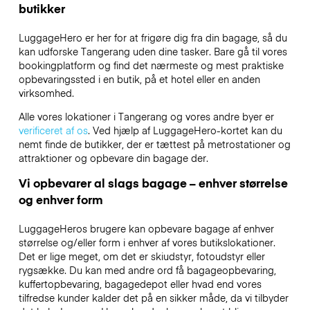
butikker
LuggageHero er her for at frigøre dig fra din bagage, så du
kan udforske Tangerang uden dine tasker. Bare gå til vores
bookingplatform og find det nærmeste og mest praktiske
opbevaringssted i en butik, på et hotel eller en anden
virksomhed.
Alle vores lokationer i Tangerang og vores andre byer er
verificeret af os
. Ved hjælp af LuggageHero-kortet kan du
nemt finde de butikker, der er tættest på metrostationer og
attraktioner og opbevare din bagage der.
Vi opbevarer al slags bagage – enhver størrelse
og enhver form
LuggageHeros brugere kan opbevare bagage af enhver
størrelse og/eller form i enhver af vores butikslokationer.
Det er lige meget, om det er skiudstyr, fotoudstyr eller
rygsække. Du kan med andre ord få bagageopbevaring,
kuffertopbevaring, bagagedepot eller hvad end vores
tilfredse kunder kalder det på en sikker måde, da vi tilbyder