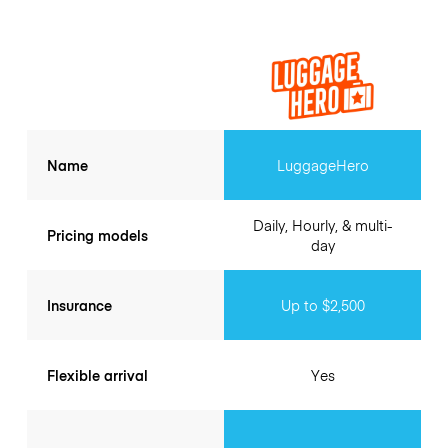
Name
LuggageHero
Daily, Hourly, & multi-
Pricing models
day
Insurance
Up to $2,500
Flexible arrival
Yes