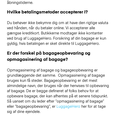
åbningstiderne.
Hvilke betalingsmetoder accepterer I?
Du behøver ikke bekymre dig om at have den rigtige valuta
ved hånden, når du betaler online. Vi accepterer alle
gængse kreditkort. Butikkerne modtager ikke kontanter
ved brug af LuggageHero. Forsikring af din bagage er kun
gyldig, hvis betalingen er sket direkte til LuggageHero.
Er der forskel på bagageopbevaring og
opmagasinering af bagage?
Opmagasinering af bagage og bagageopbevaring er
grundlæggende det samme. Opmagasinering af bagage
bruges kun få steder. Bagageopbevaring er det mest
almindelige navn, der bruges når der henvises til opbevaring
af bagage. De er begge defineret af folks behov for at
opbevare bagage, der kan afhentes på et senere tidspunkt.
Så uanset om du leder efter “opmagasinering af bagage”
eller “bagageopbevaring”, er
LuggageHero
her for at tage
sig af dine ejendele.