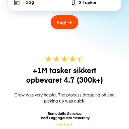
I dag
2 Tasker
Number of bags
Søg!
★
★
★
★
☆
★
+1M tasker sikkert
opbevaret
4.7
(300k+)
Crew was very helpful. The process dropping off and
picking up was quick.
Bernadette Sanchez
Used LuggageHero
Yesterday
★
★
★
★
★