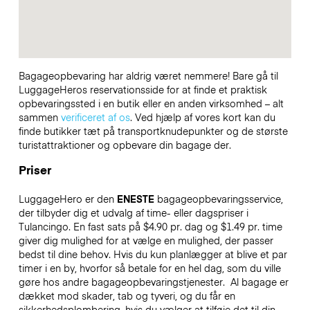
Bagageopbevaring har aldrig været nemmere! Bare gå til
LuggageHeros reservationsside for at finde et praktisk
opbevaringssted i en butik eller en anden virksomhed – alt
sammen
verificeret af os
. Ved hjælp af vores kort kan du
finde butikker tæt på transportknudepunkter og de største
turistattraktioner og opbevare din bagage der.
Priser
LuggageHero er den
ENESTE
bagageopbevaringsservice,
der tilbyder dig et udvalg af time- eller dagspriser i
Tulancingo. En fast sats på $4.90 pr. dag og $1.49 pr. time
giver dig mulighed for at vælge en mulighed, der passer
bedst til dine behov. Hvis du kun planlægger at blive et par
timer i en by, hvorfor så betale for en hel dag, som du ville
gøre hos andre bagageopbevaringstjenester.
Al bagage er
dækket mod skader, tab og tyveri, og du får en
sikkerhedsplombering, hvis du vælger at tilføje det til din