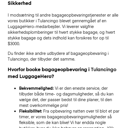
Sikkerhed
I modsætning til andre bagageopbevaringstjenester
er alle
vores butikker i
Tulancingo
blevet gennemgået af en
LuggageHero-medarbejder. Vi leverer valgfrie
sikkerhedsplomberinger til hvert stykke bagage, og hvert
stykke bagage og dets indhold kan forsikres for op til
$3000
.
Du finder ikke andre udbydere af bagageopbevaring i
Tulancingo
, der tilbyder det samme.
Hvorfor booke bagageopbevaring i
Tulancingo
med LuggageHero?
Bekvemmelighed:
Vi er den eneste service, der
tilbyder både time- og dagsmuligheder, så du kan
vælge det, der passer bedst til dine planer, til den
mest overkommelige pris!
Fleksibilitet:
Fra opbevaring natten over til blot et par
timer, er vores bagageopbevaringsmuligheder så
fleksible, som de kan blive! Vi har endda nogle