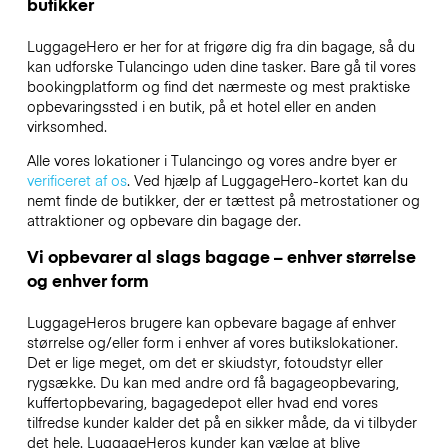
butikker
LuggageHero er her for at frigøre dig fra din bagage, så du
kan udforske Tulancingo uden dine tasker. Bare gå til vores
bookingplatform og find det nærmeste og mest praktiske
opbevaringssted i en butik, på et hotel eller en anden
virksomhed.
Alle vores lokationer i Tulancingo og vores andre byer er
verificeret af os
. Ved hjælp af LuggageHero-kortet kan du
nemt finde de butikker, der er tættest på metrostationer og
attraktioner og opbevare din bagage der.
Vi opbevarer al slags bagage – enhver størrelse
og enhver form
LuggageHeros brugere kan opbevare bagage af enhver
størrelse og/eller form i enhver af vores butikslokationer.
Det er lige meget, om det er skiudstyr, fotoudstyr eller
rygsække. Du kan med andre ord få bagageopbevaring,
kuffertopbevaring, bagagedepot eller hvad end vores
tilfredse kunder kalder det på en sikker måde, da vi tilbyder
det hele. LuggageHeros kunder kan vælge at blive