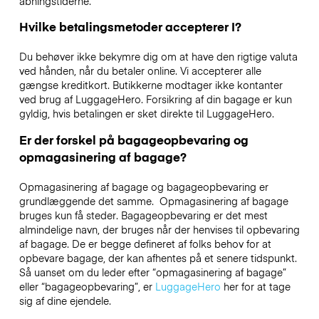
åbningstiderne.
Hvilke betalingsmetoder accepterer I?
Du behøver ikke bekymre dig om at have den rigtige valuta
ved hånden, når du betaler online. Vi accepterer alle
gængse kreditkort. Butikkerne modtager ikke kontanter
ved brug af LuggageHero. Forsikring af din bagage er kun
gyldig, hvis betalingen er sket direkte til LuggageHero.
Er der forskel på bagageopbevaring og
opmagasinering af bagage?
Opmagasinering af bagage og bagageopbevaring er
grundlæggende det samme. Opmagasinering af bagage
bruges kun få steder. Bagageopbevaring er det mest
almindelige navn, der bruges når der henvises til opbevaring
af bagage. De er begge defineret af folks behov for at
opbevare bagage, der kan afhentes på et senere tidspunkt.
Så uanset om du leder efter “opmagasinering af bagage”
eller “bagageopbevaring”, er
LuggageHero
her for at tage
sig af dine ejendele.