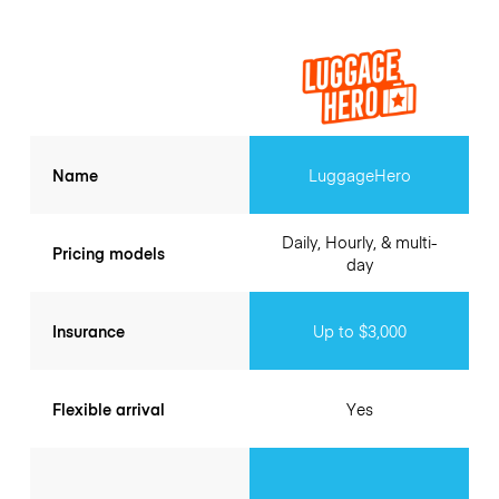
Name
LuggageHero
Daily, Hourly, & multi-
Pricing models
day
Insurance
Up to $3,000
Flexible arrival
Yes