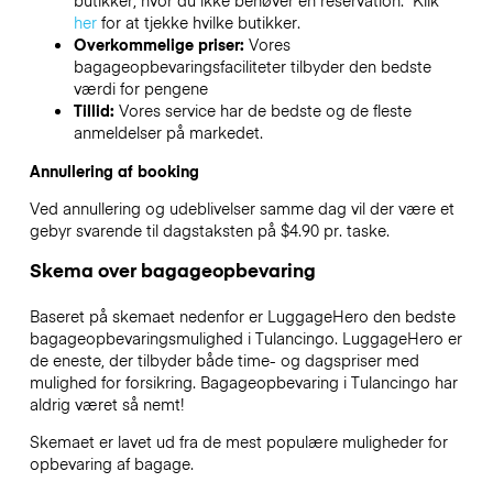
butikker, hvor du ikke behøver en reservation. Klik
her
for at tjekke hvilke butikker.
Overkommelige priser:
Vores
bagageopbevaringsfaciliteter tilbyder den bedste
værdi for pengene
Tillid:
Vores service har de bedste og de fleste
anmeldelser på markedet.
Annullering af booking
Ved annullering og udeblivelser samme dag vil der være et
gebyr svarende til dagstaksten på $4.90 pr. taske.
Skema over bagageopbevaring
Baseret på skemaet nedenfor er LuggageHero den bedste
bagageopbevaringsmulighed i
Tulancingo
. LuggageHero er
de eneste, der tilbyder både time- og dagspriser med
mulighed for forsikring. Bagageopbevaring i
Tulancingo
har
aldrig været så nemt!
Skemaet er lavet ud fra de mest populære muligheder for
opbevaring af bagage.