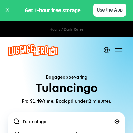
Get 1-hour free storage 
Use the App
Hourly / Daily Rates
Bagageopbevaring
Tulancingo
Fra $1.49/time. Book på under 2 minutter.
Location