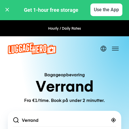
Get 1-hour free storage 
Use the App
Hourly / Daily Rates
Flexible Booking
Bagageopbevaring
Verrand
Fra €1/time. Book på under 2 minutter.
Location