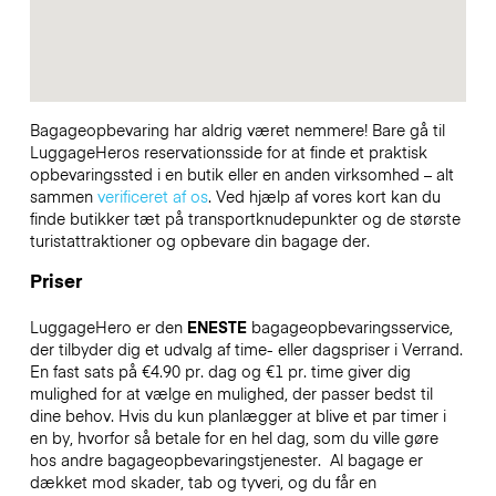
Bagageopbevaring har aldrig været nemmere! Bare gå til
LuggageHeros reservationsside for at finde et praktisk
opbevaringssted i en butik eller en anden virksomhed – alt
sammen
verificeret af os
. Ved hjælp af vores kort kan du
finde butikker tæt på transportknudepunkter og de største
turistattraktioner og opbevare din bagage der.
Priser
LuggageHero er den
ENESTE
bagageopbevaringsservice,
der tilbyder dig et udvalg af time- eller dagspriser i Verrand.
En fast sats på €4.90 pr. dag og €1 pr. time giver dig
mulighed for at vælge en mulighed, der passer bedst til
dine behov. Hvis du kun planlægger at blive et par timer i
en by, hvorfor så betale for en hel dag, som du ville gøre
hos andre bagageopbevaringstjenester.
Al bagage er
dækket mod skader, tab og tyveri, og du får en