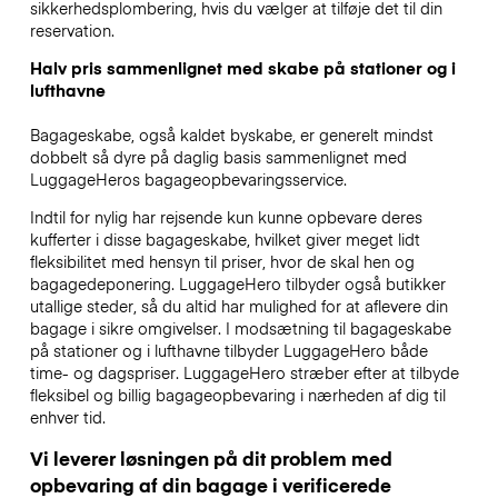
sikkerhedsplombering, hvis du vælger at tilføje det til din
reservation.
Halv pris sammenlignet med skabe på stationer og i
lufthavne
Bagageskabe, også kaldet byskabe, er generelt mindst
dobbelt så dyre på daglig basis sammenlignet med
LuggageHeros bagageopbevaringsservice.
Indtil for nylig har rejsende kun kunne opbevare deres
kufferter i disse bagageskabe, hvilket giver meget lidt
fleksibilitet med hensyn til priser, hvor de skal hen og
bagagedeponering. LuggageHero tilbyder også butikker
utallige steder, så du altid har mulighed for at aflevere din
bagage i sikre omgivelser. I modsætning til bagageskabe
på stationer og i lufthavne tilbyder LuggageHero både
time- og dagspriser. LuggageHero stræber efter at tilbyde
fleksibel og billig bagageopbevaring i nærheden af dig til
enhver tid.
Vi leverer løsningen på dit problem med
opbevaring af din bagage i verificerede