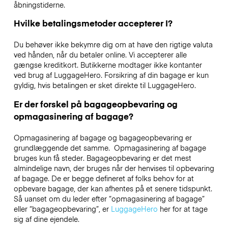
åbningstiderne.
Hvilke betalingsmetoder accepterer I?
Du behøver ikke bekymre dig om at have den rigtige valuta
ved hånden, når du betaler online. Vi accepterer alle
gængse kreditkort. Butikkerne modtager ikke kontanter
ved brug af LuggageHero. Forsikring af din bagage er kun
gyldig, hvis betalingen er sket direkte til LuggageHero.
Er der forskel på bagageopbevaring og
opmagasinering af bagage?
Opmagasinering af bagage og bagageopbevaring er
grundlæggende det samme. Opmagasinering af bagage
bruges kun få steder. Bagageopbevaring er det mest
almindelige navn, der bruges når der henvises til opbevaring
af bagage. De er begge defineret af folks behov for at
opbevare bagage, der kan afhentes på et senere tidspunkt.
Så uanset om du leder efter “opmagasinering af bagage”
eller “bagageopbevaring”, er
LuggageHero
her for at tage
sig af dine ejendele.