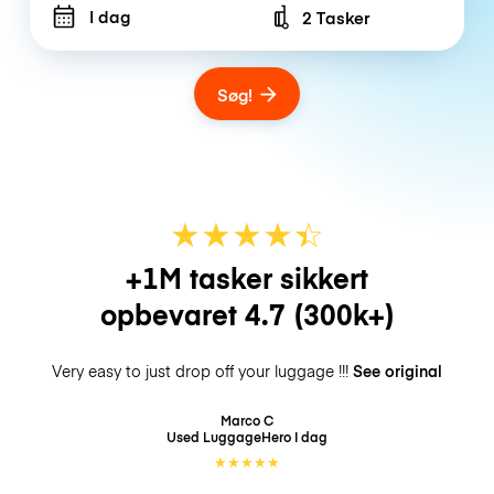
I dag
2 Tasker
Number of bags
Søg!
★
★
★
★
☆
★
+1M tasker sikkert
opbevaret
4.7
(300k+)
Very easy to just drop off your luggage !!!
See original
Marco C
Used LuggageHero
I dag
★
★
★
★
★