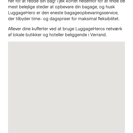
her for at redde din dag! Tjek kortet nedenfor for at finde de
mest belejlige steder at opbevare din bagage, og husk
LuggageHero er den eneste bagageopbevaringsservice,
der tilbyder time- og dagspriser for maksimal fleksibilitet.
Aflever dine kufferter ved at bruge LuggageHeros netværk
af lokale butikker og hoteller beliggende i Verrand.