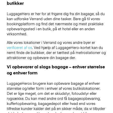
butikker
LuggageHero er her for at frigøre dig fra din bagage, så du
kan udforske Verrand uden dine tasker. Bare gå til vores
bookingplatform og find det nærmeste og mest praktiske
opbevaringssted i en butik, på et hotel eller en anden
virksomhed.
Alle vores lokationer i Verrand og vores andre byer er
verificeret af os
. Ved hjælp af LuggageHero-kortet kan du
nemt finde de butikker, der er tættest på metrostationer og
attraktioner og opbevare din bagage der.
Vi opbevarer al slags bagage – enhver størrelse
og enhver form
LuggageHeros brugere kan opbevare bagage af enhver
størrelse og/eller form i enhver af vores butikslokationer.
Det er lige meget, om det er skiudstyr, fotoudstyr eller
rygsække. Du kan med andre ord få bagageopbevaring,
kuffertopbevaring, bagagedepot eller hvad end vores
tilfredse kunder kalder det på en sikker måde, da vi tilbyder