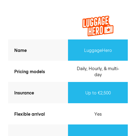
Name
LuggageHero
Daily, Hourly, & multi-
Pricing models
day
Insurance
Up to €2,500
Flexible arrival
Yes