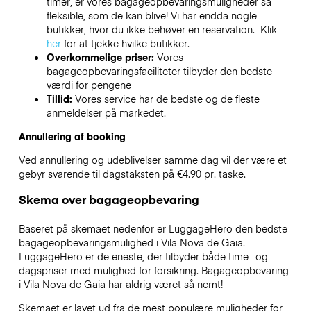
timer, er vores bagageopbevaringsmuligheder så
fleksible, som de kan blive! Vi har endda nogle
butikker, hvor du ikke behøver en reservation. Klik
her
for at tjekke hvilke butikker.
Overkommelige priser:
Vores
bagageopbevaringsfaciliteter tilbyder den bedste
værdi for pengene
Tillid:
Vores service har de bedste og de fleste
anmeldelser på markedet.
Annullering af booking
Ved annullering og udeblivelser samme dag vil der være et
gebyr svarende til dagstaksten på €4.90 pr. taske.
Skema over bagageopbevaring
Baseret på skemaet nedenfor er LuggageHero den bedste
bagageopbevaringsmulighed i
Vila Nova de Gaia
.
LuggageHero er de eneste, der tilbyder både time- og
dagspriser med mulighed for forsikring. Bagageopbevaring
i
Vila Nova de Gaia
har aldrig været så nemt!
Skemaet er lavet ud fra de mest populære muligheder for