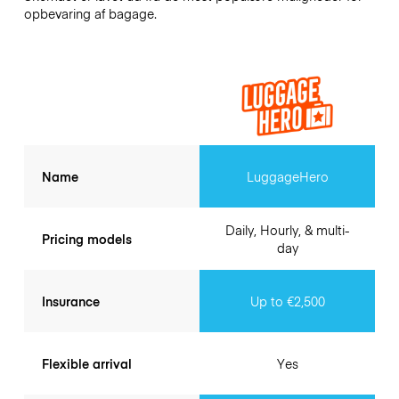
opbevaring af bagage.
Name
LuggageHero
Daily, Hourly, & multi-
Pricing models
day
Insurance
Up to €2,500
Flexible arrival
Yes