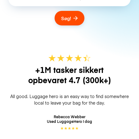
Søg!
★
★
★
★
☆
★
+1M tasker sikkert
opbevaret
4.7
(300k+)
All good. Luggage hero is an easy way to find somewhere
local to leave your bag for the day.
Rebecca Webber
Used LuggageHero
I dag
★
★
★
★
★