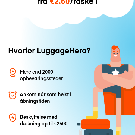
fra
€2.60
/taske i
Hvorfor LuggageHero?
Mere end 2000
opbevaringssteder
Ankom når som helst i
åbningstiden
Beskyttelse med
dækning op til
€2500