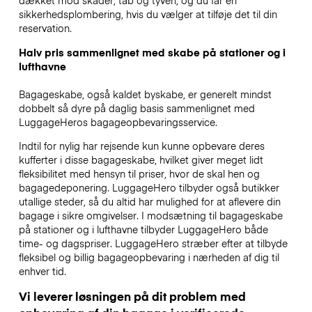
dækket mod skader, tab og tyveri, og du får en
sikkerhedsplombering, hvis du vælger at tilføje det til din
reservation.
Halv pris sammenlignet med skabe på stationer og i
lufthavne
Bagageskabe, også kaldet byskabe, er generelt mindst
dobbelt så dyre på daglig basis sammenlignet med
LuggageHeros bagageopbevaringsservice.
Indtil for nylig har rejsende kun kunne opbevare deres
kufferter i disse bagageskabe, hvilket giver meget lidt
fleksibilitet med hensyn til priser, hvor de skal hen og
bagagedeponering. LuggageHero tilbyder også butikker
utallige steder, så du altid har mulighed for at aflevere din
bagage i sikre omgivelser. I modsætning til bagageskabe
på stationer og i lufthavne tilbyder LuggageHero både
time- og dagspriser. LuggageHero stræber efter at tilbyde
fleksibel og billig bagageopbevaring i nærheden af dig til
enhver tid.
Vi leverer løsningen på dit problem med