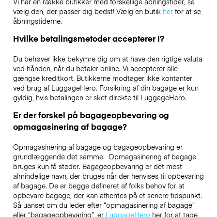
Vi har en række butikker med forskellige åbningstider, så
vælg den, der passer dig bedst! Vælg en butik
her
for at se
åbningstiderne.
Hvilke betalingsmetoder accepterer I?
Du behøver ikke bekymre dig om at have den rigtige valuta
ved hånden, når du betaler online. Vi accepterer alle
gængse kreditkort. Butikkerne modtager ikke kontanter
ved brug af LuggageHero. Forsikring af din bagage er kun
gyldig, hvis betalingen er sket direkte til LuggageHero.
Er der forskel på bagageopbevaring og
opmagasinering af bagage?
Opmagasinering af bagage og bagageopbevaring er
grundlæggende det samme. Opmagasinering af bagage
bruges kun få steder. Bagageopbevaring er det mest
almindelige navn, der bruges når der henvises til opbevaring
af bagage. De er begge defineret af folks behov for at
opbevare bagage, der kan afhentes på et senere tidspunkt.
Så uanset om du leder efter “opmagasinering af bagage”
eller “bagageopbevaring”, er
LuggageHero
her for at tage