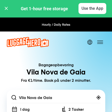
Get 1-hour free storage 
Use the App
Hourly / Daily Rates
Flexible Booking
Bagageopbevaring
Vila Nova de Gaia
Fra €1/time. Book på under 2 minutter.
Location
I dag
2 Tasker
Number of bags