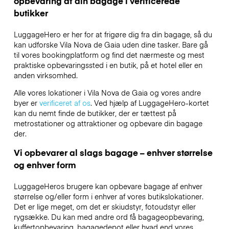
opbevaring af din bagage i verificerede
butikker
LuggageHero er her for at frigøre dig fra din bagage, så du
kan udforske Vila Nova de Gaia uden dine tasker. Bare gå
til vores bookingplatform og find det nærmeste og mest
praktiske opbevaringssted i en butik, på et hotel eller en
anden virksomhed.
Alle vores lokationer i Vila Nova de Gaia og vores andre
byer er
verificeret af os
. Ved hjælp af LuggageHero-kortet
kan du nemt finde de butikker, der er tættest på
metrostationer og attraktioner og opbevare din bagage
der.
Vi opbevarer al slags bagage – enhver størrelse
og enhver form
LuggageHeros brugere kan opbevare bagage af enhver
størrelse og/eller form i enhver af vores butikslokationer.
Det er lige meget, om det er skiudstyr, fotoudstyr eller
rygsække. Du kan med andre ord få bagageopbevaring,
kuffertopbevaring, bagagedepot eller hvad end vores