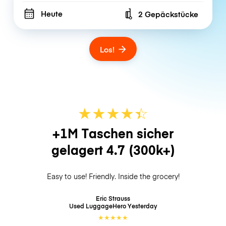
Heute
2 Gepäckstücke
Number of bags
Los!
★
★
★
★
☆
★
+1M Taschen sicher
gelagert
4.7
(300k+)
Easy to use! Friendly. Inside the grocery!
Eric Strauss
Used LuggageHero
Yesterday
★
★
★
★
★