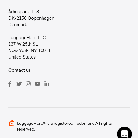
Århusgade 118,
DK-2150 Copenhagen
Denmark
LuggageHero LLC
137 W 25th St,
New York, NY 10011
United States
Contact us
LuggageHero® is a registered trademark. All rights
reserved.