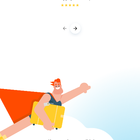
★
★
★
★
★