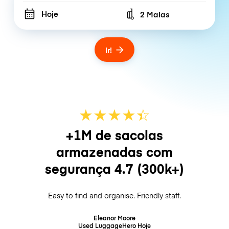
Hoje
2 Malas
Number of bags
Ir!
★
★
★
★
☆
★
+1M de sacolas
armazenadas com
segurança
4.7
(300k+)
Easy to find and organise. Friendly staff.
Eleanor Moore
Used LuggageHero
Hoje