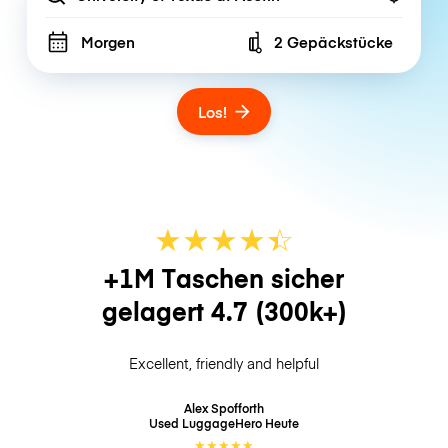
Morgen
2 Gepäckstücke
Number of bags
Los!
★
★
★
★
☆
★
+1M Taschen sicher
gelagert
4.7
(300k+)
Excellent, friendly and helpful
Alex Spofforth
Used LuggageHero
Heute
★
★
★
★
★