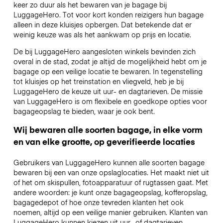
keer zo duur als het bewaren van je bagage bij
LuggageHero. Tot voor kort konden reizigers hun bagage
alleen in deze kluisjes opbergen. Dat betekende dat er
weinig keuze was als het aankwam op prijs en locatie.
De bij LuggageHero aangesloten winkels bevinden zich
overal in de stad, zodat je altijd de mogelijkheid hebt om je
bagage op een veilige locatie te bewaren. In tegenstelling
tot kluisjes op het treinstation en vliegveld, heb je bij
LuggageHero de keuze uit uur- en dagtarieven. De missie
van LuggageHero is om flexibele en goedkope opties voor
bagageopslag te bieden, waar je ook bent.
Wij bewaren alle soorten bagage, in elke vorm
en van elke grootte, op geverifieerde locaties
Gebruikers van LuggageHero kunnen alle soorten bagage
bewaren bij een van onze opslaglocaties. Het maakt niet uit
of het om skispullen, fotoapparatuur of rugtassen gaat. Met
andere woorden: je kunt onze bagageopslag, kofferopslag,
bagagedepot of hoe onze tevreden klanten het ook
noemen, altijd op een veilige manier gebruiken. Klanten van
LuggageHero kunnen kiezen uit uur- of dagtarieven,