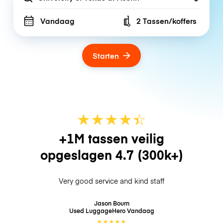
Vandaag
2 Tassen/koffers
Number of bags
Starten
★
★
★
★
☆
★
+1M tassen veilig
opgeslagen
4.7
(300k+)
Very good service and kind staff
Jason Bourn
Used LuggageHero
Vandaag
★
★
★
★
★