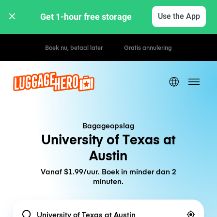
Get 1-hour free storage 
Use the App
Uur- / dagtarieven
Bagageopslag
University of Texas at
Austin
Vanaf $1.99/uur. Boek in minder dan 2
minuten.
Location