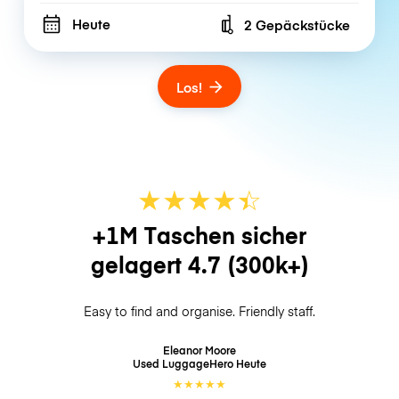
Heute
2 Gepäckstücke
Number of bags
Los!
★
★
★
★
☆
★
+1M Taschen sicher
gelagert
4.7
(300k+)
Easy to find and organise. Friendly staff.
Eleanor Moore
Used LuggageHero
Heute
★
★
★
★
★