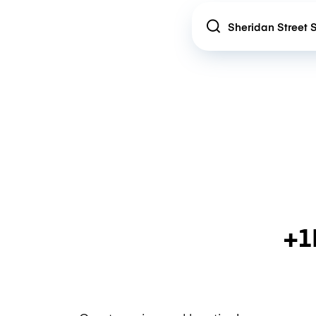
Location
+1