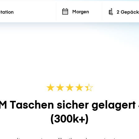
Morgen
2 Gepäck
Number of ba
★
★
★
★
☆
★
M Taschen sicher gelagert
(300k+)