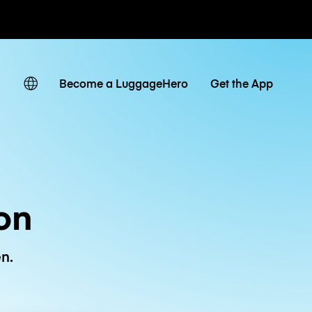
Tagestarife
Become a LuggageHero
Get the App
on
n.