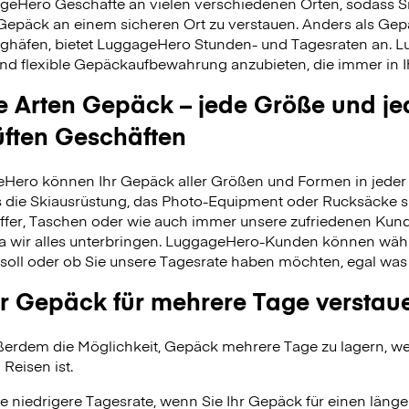
geHero Geschäfte an vielen verschiedenen Orten, sodass S
 Gepäck an einem sicheren Ort zu verstauen. Anders als Ge
ghäfen, bietet LuggageHero Stunden- und Tagesraten an. L
nd flexible Gepäckaufbewahrung anzubieten, die immer in Ih
le Arten Gepäck – jede Größe und je
üften Geschäften
Hero können Ihr Gepäck aller Größen und Formen in jeder 
 es die Skiausrüstung, das Photo-Equipment oder Rucksäcke s
fer, Taschen oder wie auch immer unsere zufriedenen Kund
da wir alles unterbringen. LuggageHero-Kunden können wäh
soll oder ob Sie unsere Tagesrate haben möchten, egal was
r Gepäck für mehrere Tage verstau
erdem die Möglichkeit, Gepäck mehrere Tage zu lagern, wei
 Reisen ist.
e niedrigere Tagesrate, wenn Sie Ihr Gepäck für einen länge