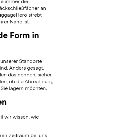
ie immer die
päckschließfächer an
uggageHero strebt
rer Nähe ist.
de Form in
unserer Standorte
ind. Anders gesagt,
en das nennen, sicher
len, ob die Abrechnung
 Sie lagern möchten.
en
l wir wissen, wie
ren Zeitraum bei uns