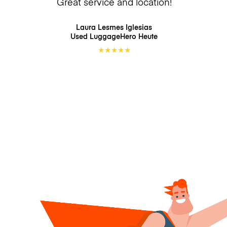
Great service and location!
Laura Lesmes Iglesias
Used LuggageHero
Heute
★
★
★
★
★