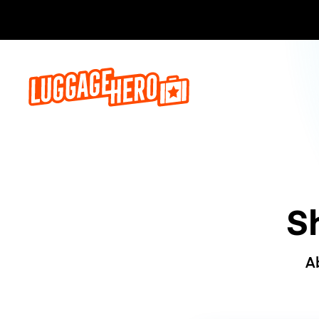
Jetzt buch
S
A