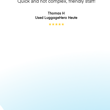
Quick and not complex, friendly staff!
Thomas H
Used LuggageHero
Heute
★
★
★
★
★