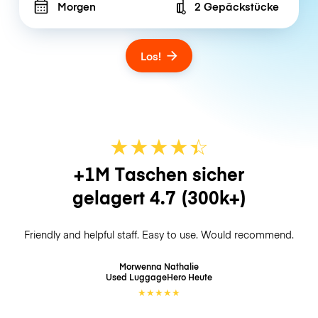
Morgen
2 Gepäckstücke
Number of bags
Los!
★
★
★
★
☆
★
+1M Taschen sicher
gelagert
4.7
(300k+)
Friendly and helpful staff. Easy to use. Would recommend.
Morwenna Nathalie
Used LuggageHero
Heute
★
★
★
★
★