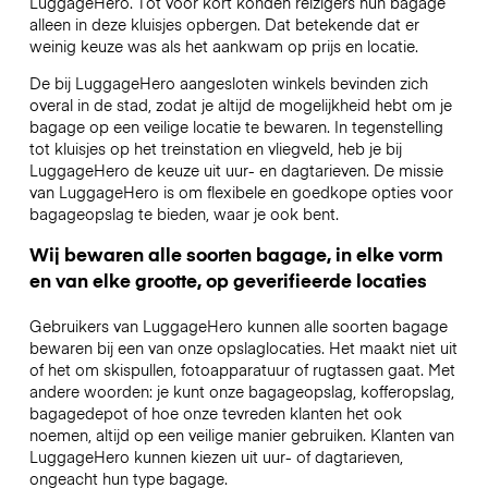
LuggageHero. Tot voor kort konden reizigers hun bagage
alleen in deze kluisjes opbergen. Dat betekende dat er
weinig keuze was als het aankwam op prijs en locatie.
De bij LuggageHero aangesloten winkels bevinden zich
overal in de stad, zodat je altijd de mogelijkheid hebt om je
bagage op een veilige locatie te bewaren. In tegenstelling
tot kluisjes op het treinstation en vliegveld, heb je bij
LuggageHero de keuze uit uur- en dagtarieven. De missie
van LuggageHero is om flexibele en goedkope opties voor
bagageopslag te bieden, waar je ook bent.
Wij bewaren alle soorten bagage, in elke vorm
en van elke grootte, op geverifieerde locaties
Gebruikers van LuggageHero kunnen alle soorten bagage
bewaren bij een van onze opslaglocaties. Het maakt niet uit
of het om skispullen, fotoapparatuur of rugtassen gaat. Met
andere woorden: je kunt onze bagageopslag, kofferopslag,
bagagedepot of hoe onze tevreden klanten het ook
noemen, altijd op een veilige manier gebruiken. Klanten van
LuggageHero kunnen kiezen uit uur- of dagtarieven,
ongeacht hun type bagage.