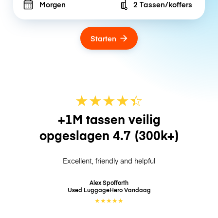
Morgen
2 Tassen/koffers
Number of bags
Starten
★
★
★
★
☆
★
+1M tassen veilig
opgeslagen
4.7
(300k+)
Excellent, friendly and helpful
Alex Spofforth
Used LuggageHero
Vandaag
★
★
★
★
★