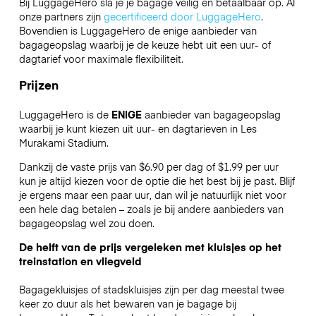
Bij LuggageHero sla je je bagage veilig en betaalbaar op. Al
onze partners zijn
gecertificeerd door LuggageHero
.
Bovendien is LuggageHero de enige aanbieder van
bagageopslag waarbij je de keuze hebt uit een uur- of
dagtarief voor maximale flexibiliteit.
Prijzen
LuggageHero is de
ENIGE
aanbieder van bagageopslag
waarbij je kunt kiezen uit uur- en dagtarieven in Les
Murakami Stadium.
Dankzij de vaste prijs van $6.90 per dag of $1.99 per uur
kun je altijd kiezen voor de optie die het best bij je past. Blijf
je ergens maar een paar uur, dan wil je natuurlijk niet voor
een hele dag betalen – zoals je bij andere aanbieders van
bagageopslag wel zou doen.
De helft van de prijs vergeleken met kluisjes op het
treinstation en vliegveld
Bagagekluisjes of stadskluisjes zijn per dag meestal twee
keer zo duur als het bewaren van je bagage bij