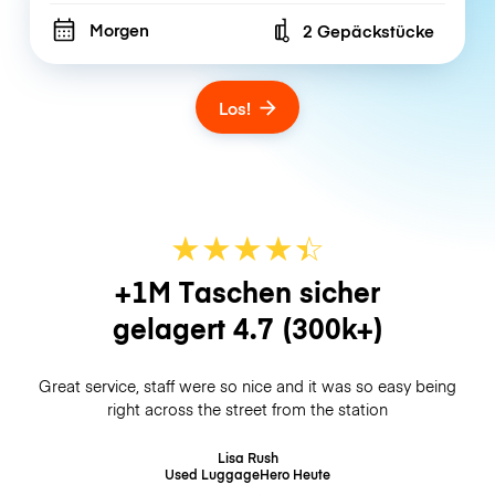
Morgen
2 Gepäckstücke
Number of bags
Los!
★
★
★
★
☆
★
+1M Taschen sicher
gelagert
4.7
(300k+)
Great service, staff were so nice and it was so easy being
right across the street from the station
Lisa Rush
Used LuggageHero
Heute