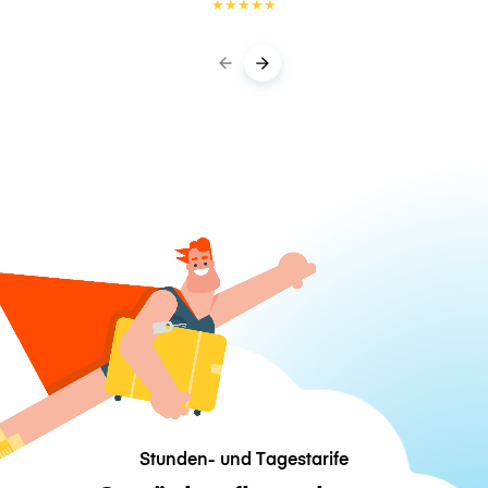
★
★
★
★
★
Stunden- und Tagestarife