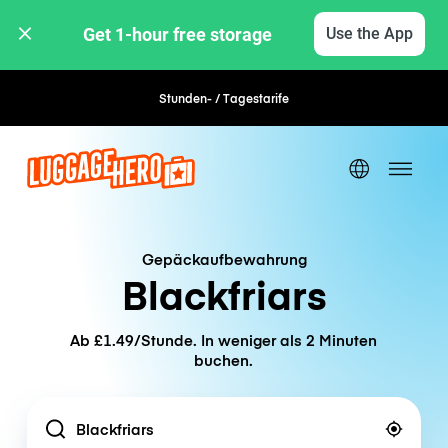
Get 1-hour free storage 
Use the App
Stunden- / Tagestarife
Flexible Buchung
Gepäckaufbewahrung
Blackfriars
Ab £1.49/Stunde. In weniger als 2 Minuten
buchen.
Location