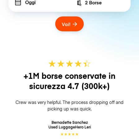
Oggi
2 Borse
Number of bags
Vai!
★
★
★
★
☆
★
+1M borse conservate in
sicurezza
4.7
(300k+)
Crew was very helpful. The process dropping off and
picking up was quick.
Bernadette Sanchez
Used LuggageHero
Leri
★
★
★
★
★