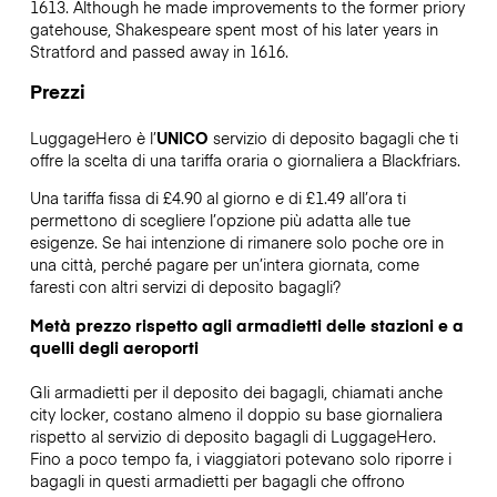
1613. Although he made improvements to the former priory
gatehouse, Shakespeare spent most of his later years in
Stratford and passed away in 1616.
Prezzi
LuggageHero è l’
UNICO
servizio di deposito bagagli che ti
offre la scelta di una tariffa oraria o giornaliera a Blackfriars.
Una tariffa fissa di £4.90 al giorno e di £1.49 all’ora ti
permettono di scegliere l’opzione più adatta alle tue
esigenze. Se hai intenzione di rimanere solo poche ore in
una città, perché pagare per un’intera giornata, come
faresti con altri servizi di deposito bagagli?
Metà prezzo rispetto agli armadietti delle stazioni e a
quelli degli aeroporti
Gli armadietti per il deposito dei bagagli, chiamati anche
city locker, costano almeno il doppio su base giornaliera
rispetto al servizio di deposito bagagli di LuggageHero.
Fino a poco tempo fa, i viaggiatori potevano solo riporre i
bagagli in questi armadietti per bagagli che offrono