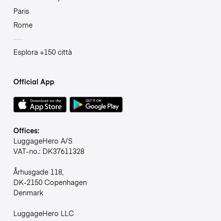
Paris
Rome
Esplora +150 città
Official App
Offices:
LuggageHero A/S
VAT-no.: DK37611328
Århusgade 118,
DK-2150 Copenhagen
Denmark
LuggageHero LLC