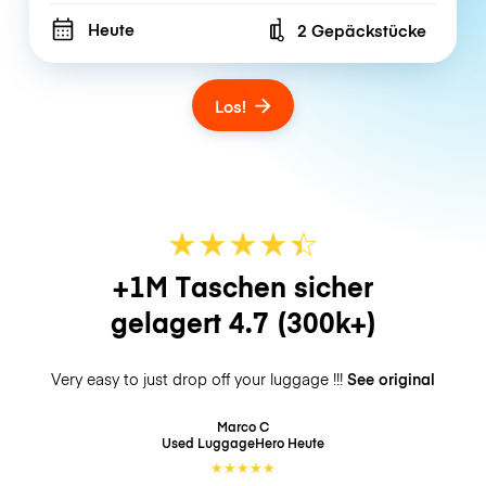
Heute
2 Gepäckstücke
Number of bags
Los!
★
★
★
★
☆
★
+1M Taschen sicher
gelagert
4.7
(300k+)
Very easy to just drop off your luggage !!!
See original
Marco C
Used LuggageHero
Heute
★
★
★
★
★