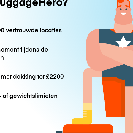
uggageHero?
0 vertrouwde locaties
oment tijdens de
en
met dekking tot
£2200
 of gewichtslimieten