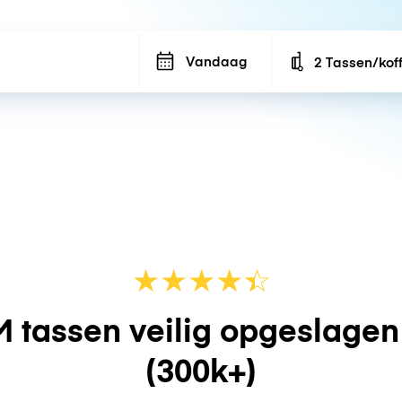
Vandaag
2 Tassen/kof
Number of bags
★
★
★
★
☆
★
 tassen veilig opgeslage
(300k+)