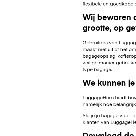
flexibele en goedkope 
Wij bewaren a
grootte, op ge
Gebruikers van Luggage
maakt niet uit of het o
bagageopslag, kofferop
veilige manier gebruik
type bagage.
We kunnen je
LuggageHero biedt bov
namelijk hoe belangrijk fl
Sla je je bagage voor l
klanten van LuggageHer
Download de 