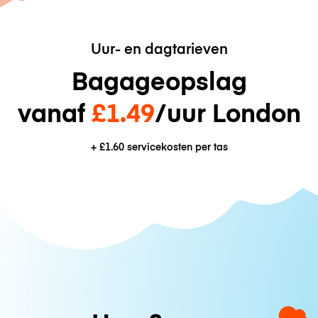
Uur- en dagtarieven
Bagageopslag
vanaf
£1.49
/uur London
+
£1.60
servicekosten per tas