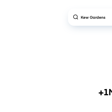
Location
+1M