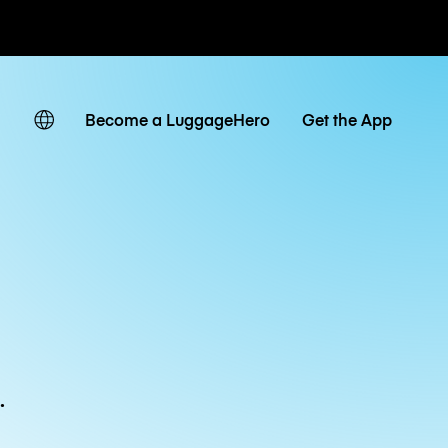
ven
Become a LuggageHero
Get the App
.