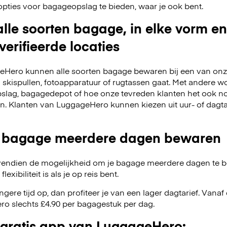
opties voor bagageopslag te bieden, waar je ook bent.
lle soorten bagage, in elke vorm en
verifieerde locaties
Hero kunnen alle soorten bagage bewaren bij een van onze
m skispullen, fotoapparatuur of rugtassen gaat. Met andere w
slag, bagagedepot of hoe onze tevreden klanten het ook no
en. Klanten van LuggageHero kunnen kiezen uit uur- of dagt
 bagage meerdere dagen bewaren
endien de mogelijkheid om je bagage meerdere dagen te 
exibiliteit is als je op reis bent.
angere tijd op, dan profiteer je van een lager dagtarief. Van
o slechts £4.90 per bagagestuk per dag.
gratis app van LuggageHero: