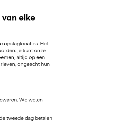
 van elke
 opslaglocaties. Het
oorden: je kunt onze
emen, altijd op een
arieven, ongeacht hun
bewaren. We weten
af de tweede dag betalen