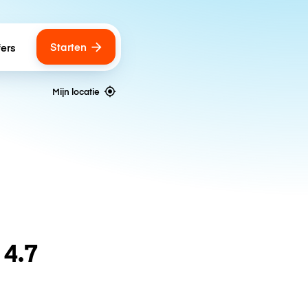
Starten
fers
Mijn locatie
n
4.7