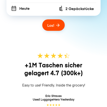
Heute
2 Gepäckstücke
Number of bags
Los!
★
★
★
★
☆
★
+1M Taschen sicher
gelagert
4.7
(300k+)
Easy to use! Friendly. Inside the grocery!
Eric Strauss
Used LuggageHero
Yesterday
★
★
★
★
★