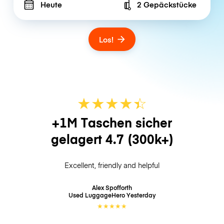
Heute
2 Gepäckstücke
Number of bags
Los!
★
★
★
★
☆
★
+1M Taschen sicher
gelagert
4.7
(300k+)
Excellent, friendly and helpful
Alex Spofforth
Used LuggageHero
Yesterday
★
★
★
★
★