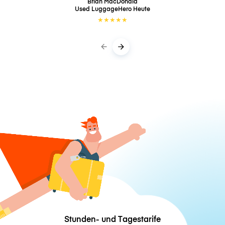
Brian MacDonald
Used LuggageHero
Heute
★
★
★
★
★
Stunden- und Tagestarife