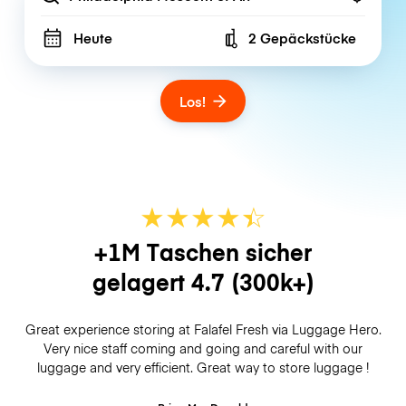
Heute
2 Gepäckstücke
Number of bags
Los!
★
★
★
★
☆
★
+1M Taschen sicher
gelagert
4.7
(300k+)
Great experience storing at Falafel Fresh via Luggage Hero.
Very nice staff coming and going and careful with our
luggage and very efficient. Great way to store luggage !