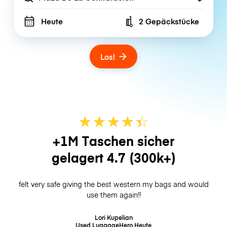
Heute
2 Gepäckstücke
Number of bags
Los!
★
★
★
★
☆
★
+1M Taschen sicher
gelagert
4.7
(300k+)
felt very safe giving the best western my bags and would
use them again!!
Lori Kupelian
Used LuggageHero
Heute