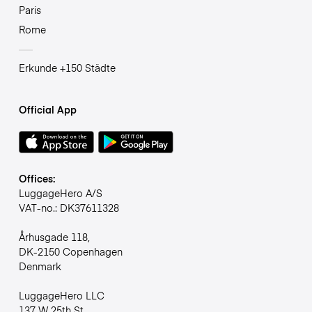
Paris
Rome
Erkunde +150 Städte
Official App
Offices:
LuggageHero A/S
VAT-no.: DK37611328
Århusgade 118,
DK-2150 Copenhagen
Denmark
LuggageHero LLC
137 W 25th St,