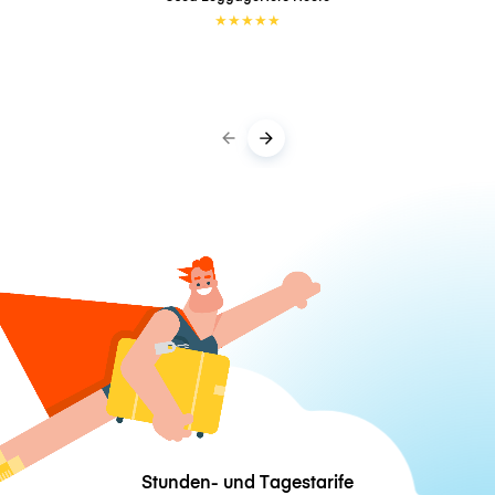
★
★
★
★
★
Stunden- und Tagestarife