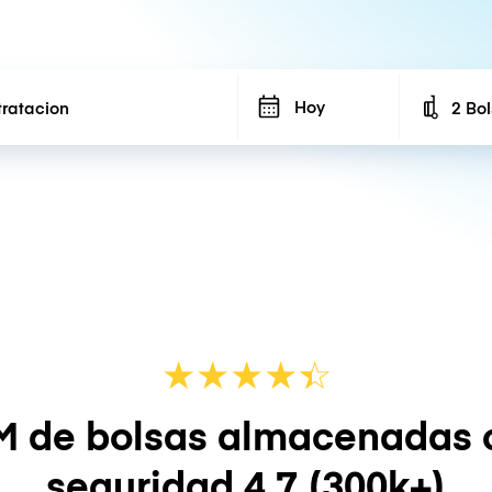
Hoy
2 Bo
Number
★
★
★
★
☆
★
M de bolsas almacenadas 
seguridad
4.7
(300k+)