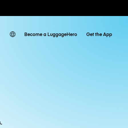
r hora / día
Become a LuggageHero
Get the App
.