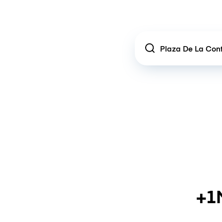
Location
+1