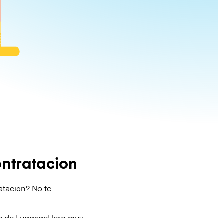
ntratacion
atacion? No te
je de
LuggageHero
muy