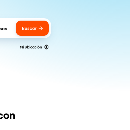
Buscar
lsas
 of bags
Mi ubicación
con