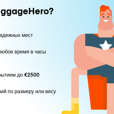
uggageHero?
надежных мест
любое время в часы
рытием до
€2500
ний по размеру или весу