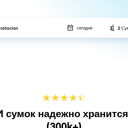
сегодня
2 Су
Number
★
★
★
★
☆
★
M сумок надежно хранитс
(300k+)