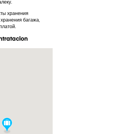
леку.
кты хранения
 хранения багажа,
оплатой.
ntratacion