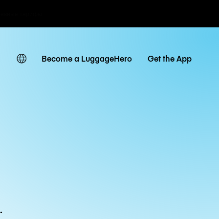
невные тарифы
Become a LuggageHero
Get the App
.