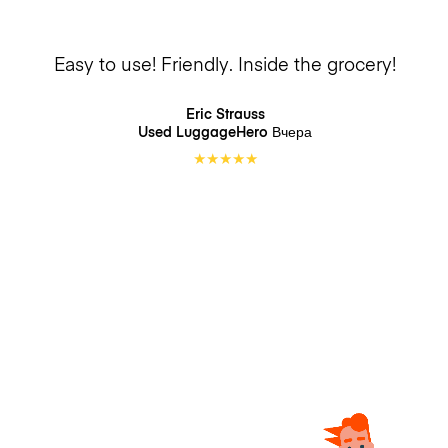
Easy to use! Friendly. Inside the grocery!
Eric Strauss
Used LuggageHero
Вчера
★
★
★
★
★