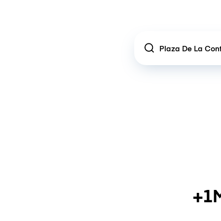
Location
+1