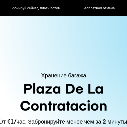
ас, плати потом
Бесплатная отмена
Почасовые / д
Хранение багажа
Plaza De La
Contratacion
От €1/час. Забронируйте менее чем за 2 минуты