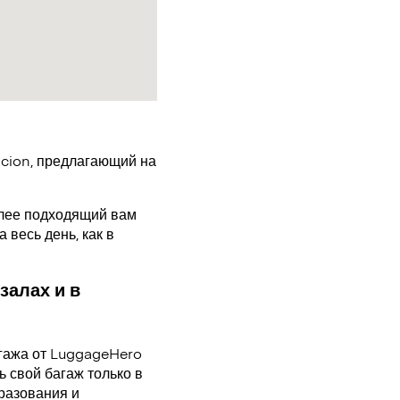
acion, предлагающий на
олее подходящий вам
 весь день, как в
залах и в
гажа от LuggageHero
 свой багаж только в
разования и