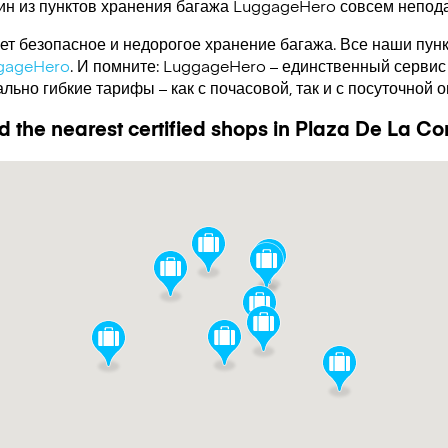
ин из пунктов хранения багажа
LuggageHero
совсем непода
т безопасное и недорогое хранение багажа. Все наши пун
gageHero
. И помните: LuggageHero – единственный сервис
ьно гибкие тарифы – как с почасовой, так и с посуточной 
d the nearest certified shops in Plaza De La Co