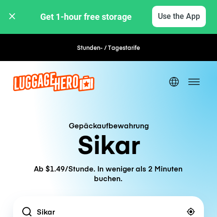
Get 1-hour free storage 
Use the App
Stunden- / Tagestarife
Flexible Buchung
Gepäckaufbewahrung
Sikar
Ab $1.49/Stunde. In weniger als 2 Minuten
buchen.
Location