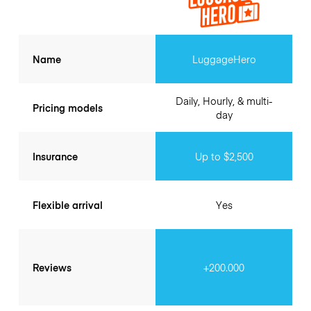
Name
LuggageHero
Daily, Hourly, & multi-
Pricing models
day
Insurance
Up to $2,500
Flexible arrival
Yes
Reviews
+200.000