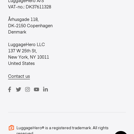
LuggageHero A/S
VAT-no.: DK37611328
Århusgade 118,
DK-2150 Copenhagen
Denmark
LuggageHero LLC
137 W 25th St,
New York, NY 10011
United States
Contact us
LuggageHero® is a registered trademark. All rights
reserved.