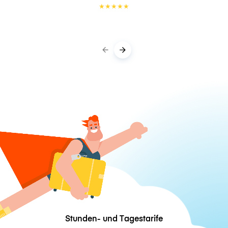
★
★
★
★
★
Stunden- und Tagestarife