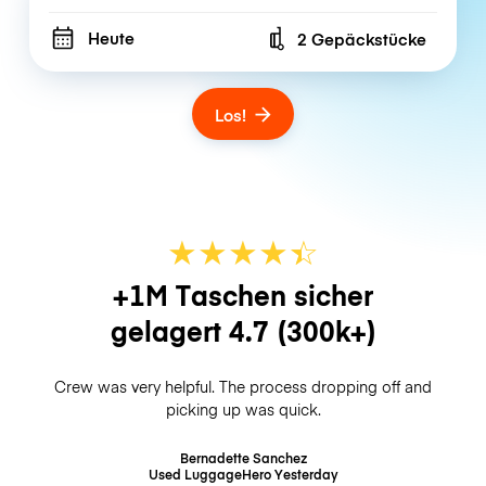
Heute
2 Gepäckstücke
Number of bags
Los!
★
★
★
★
☆
★
+1M Taschen sicher
gelagert
4.7
(300k+)
Crew was very helpful. The process dropping off and
picking up was quick.
Bernadette Sanchez
Used LuggageHero
Yesterday