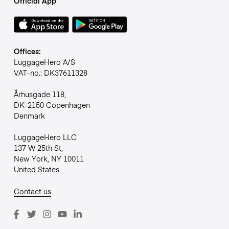
Official App
Offices:
LuggageHero A/S
VAT-no.: DK37611328
Århusgade 118,
DK-2150 Copenhagen
Denmark
LuggageHero LLC
137 W 25th St,
New York, NY 10011
United States
Contact us