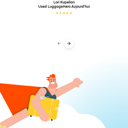
Lori Kupelian
Used LuggageHero
Aujourd'hui
★
★
★
★
★