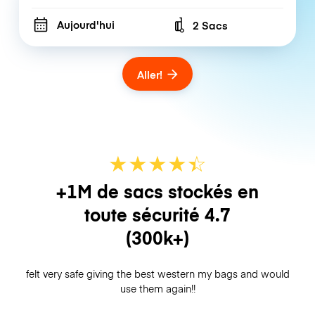
Aujourd'hui
2 Sacs
Number of bags
Aller!
★
★
★
★
☆
★
+1M de sacs stockés en
toute sécurité
4.7
(300k+)
felt very safe giving the best western my bags and would
use them again!!