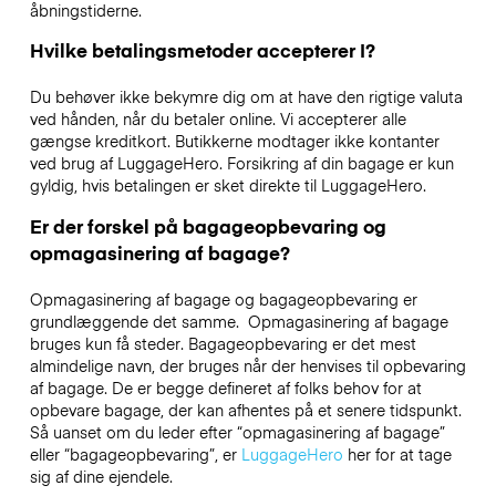
åbningstiderne.
Hvilke betalingsmetoder accepterer I?
Du behøver ikke bekymre dig om at have den rigtige valuta
ved hånden, når du betaler online. Vi accepterer alle
gængse kreditkort. Butikkerne modtager ikke kontanter
ved brug af LuggageHero. Forsikring af din bagage er kun
gyldig, hvis betalingen er sket direkte til LuggageHero.
Er der forskel på bagageopbevaring og
opmagasinering af bagage?
Opmagasinering af bagage og bagageopbevaring er
grundlæggende det samme. Opmagasinering af bagage
bruges kun få steder. Bagageopbevaring er det mest
almindelige navn, der bruges når der henvises til opbevaring
af bagage. De er begge defineret af folks behov for at
opbevare bagage, der kan afhentes på et senere tidspunkt.
Så uanset om du leder efter “opmagasinering af bagage”
eller “bagageopbevaring”, er
LuggageHero
her for at tage
sig af dine ejendele.