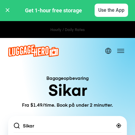
Get 1-hour free storage 
Use the App
Hourly / Daily Rates
Bagageopbevaring
Sikar
Fra $1.49/time. Book på under 2 minutter.
Location