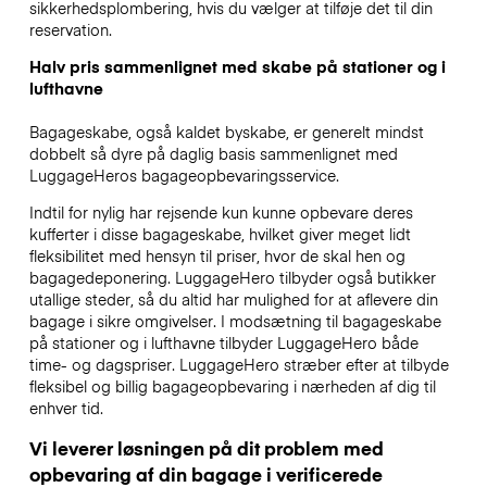
sikkerhedsplombering, hvis du vælger at tilføje det til din
reservation.
Halv pris sammenlignet med skabe på stationer og i
lufthavne
Bagageskabe, også kaldet byskabe, er generelt mindst
dobbelt så dyre på daglig basis sammenlignet med
LuggageHeros bagageopbevaringsservice.
Indtil for nylig har rejsende kun kunne opbevare deres
kufferter i disse bagageskabe, hvilket giver meget lidt
fleksibilitet med hensyn til priser, hvor de skal hen og
bagagedeponering. LuggageHero tilbyder også butikker
utallige steder, så du altid har mulighed for at aflevere din
bagage i sikre omgivelser. I modsætning til bagageskabe
på stationer og i lufthavne tilbyder LuggageHero både
time- og dagspriser. LuggageHero stræber efter at tilbyde
fleksibel og billig bagageopbevaring i nærheden af dig til
enhver tid.
Vi leverer løsningen på dit problem med
opbevaring af din bagage i verificerede