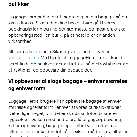
butikker
LuggageHero er her for at frigøre dig fra din bagage, så du
kan udforske Sikar uden dine tasker. Bare gå til vores
bookingplatform og find det nærmeste og mest praktiske
opbevaringssted i en butik, på et hotel eller en anden
virksomhed.
Alle vores lokationer i Sikar og vores andre byer er
verificeret af os
. Ved hjælp af LuggageHero-kortet kan du
nemt finde de butikker, der er tættest på metrostationer og
attraktioner og opbevare din bagage der.
Vi opbevarer al slags bagage – enhver størrelse
og enhver form
LuggageHeros brugere kan opbevare bagage af enhver
størrelse og/eller form i enhver af vores butikslokationer.
Det er lige meget, om det er skiudstyr, fotoudstyr eller
rygsække. Du kan med andre ord få bagageopbevaring,
kuffertopbevaring, bagagedepot eller hvad end vores
tilfredse kunder kalder det på en sikker måde, da vi tilbyder