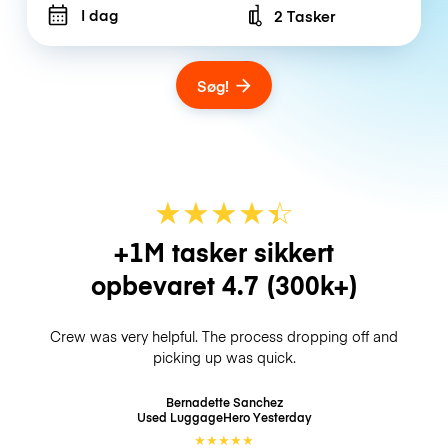
I dag
2 Tasker
Number of bags
Søg!
★
★
★
★
☆
★
+1M tasker sikkert
opbevaret
4.7
(300k+)
Crew was very helpful. The process dropping off and
picking up was quick.
Bernadette Sanchez
Used LuggageHero
Yesterday
★
★
★
★
★