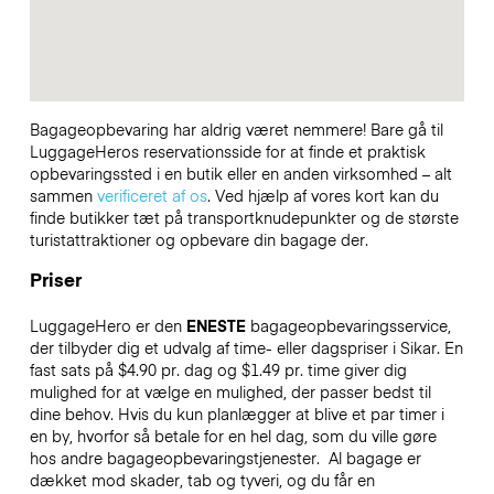
Bagageopbevaring har aldrig været nemmere! Bare gå til
LuggageHeros reservationsside for at finde et praktisk
opbevaringssted i en butik eller en anden virksomhed – alt
sammen
verificeret af os
. Ved hjælp af vores kort kan du
finde butikker tæt på transportknudepunkter og de største
turistattraktioner og opbevare din bagage der.
Priser
LuggageHero er den
ENESTE
bagageopbevaringsservice,
der tilbyder dig et udvalg af time- eller dagspriser i Sikar. En
fast sats på $4.90 pr. dag og $1.49 pr. time giver dig
mulighed for at vælge en mulighed, der passer bedst til
dine behov. Hvis du kun planlægger at blive et par timer i
en by, hvorfor så betale for en hel dag, som du ville gøre
hos andre bagageopbevaringstjenester.
Al bagage er
dækket mod skader, tab og tyveri, og du får en