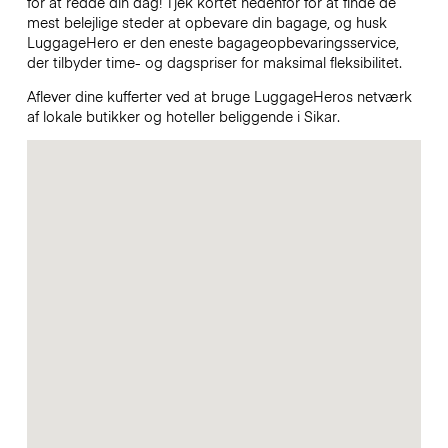
for at redde din dag! Tjek kortet nedenfor for at finde de
mest belejlige steder at opbevare din bagage, og husk
LuggageHero er den eneste bagageopbevaringsservice,
der tilbyder time- og dagspriser for maksimal fleksibilitet.
Aflever dine kufferter ved at bruge LuggageHeros netværk
af lokale butikker og hoteller beliggende i Sikar.