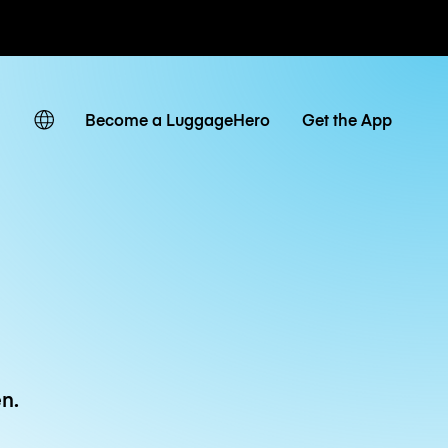
Tagestarife
Become a LuggageHero
Get the App
n.