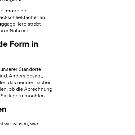
ie immer die
päckschließfächer an
uggageHero strebt
rer Nähe ist.
de Form in
unserer Standorte
ind. Anders gesagt,
en das nennen, sicher
len, ob die Abrechnung
 Sie lagern möchten.
en
l wir wissen, wie