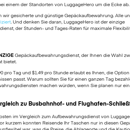
bei einem der Standorten von
LuggageHero
um die Ecke ab.
n wir gesicherte und günstige Gepäckaufbewahrung. Alle u
ziert
. Und denken Sie daran, LuggageHero ist der einzige
nst, der Stunden- und Tages-Raten für maximale Flexibilit
NZIGE
Gepäckaufbewahrungsdienst, der Ihnen die Wahl zw
 bietet.
90 pro Tag und $1.49 pro Stunde erlaubt es Ihnen, die Optio
issen passt. Warum sollten Sie für einen ganzen Tag bezahle
hrungsdiensten machen würden, wenn Sie planen nur ein p
ergleich zu Busbahnhof- und Flughafen-Schlie
osten im Vergleich zum Aufbewahrungsdienst von LuggageH
vor kurzem konnten Reisende Ihr Taschen nur in diesen Ge
unflexibel war, was die Preise, die Ablageorte und die Kauti