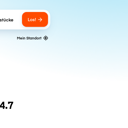
Los!
stücke
gs
Mein Standort
4.7