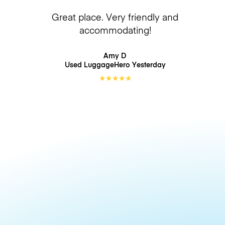
Great place. Very friendly and
accommodating!
Amy D
Used LuggageHero
Yesterday
★
★
★
★
★