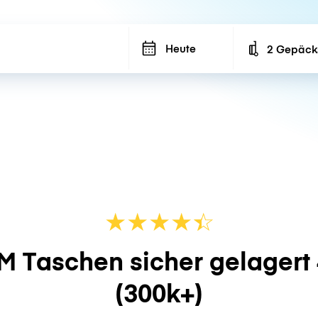
Heute
2 Gepäck
Number of ba
★
★
★
★
☆
★
M Taschen sicher gelagert
(300k+)