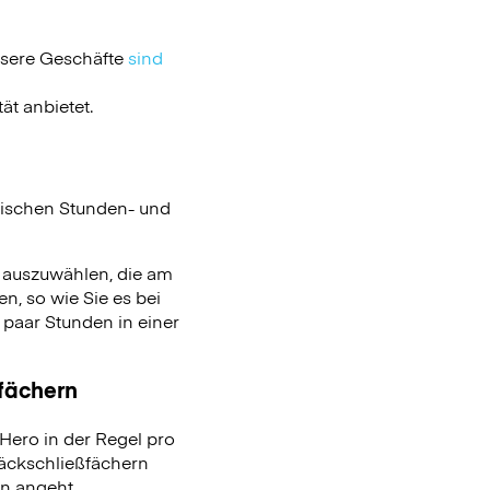
nsere Geschäfte
sind
ät anbietet.
ischen Stunden- und
n auszuwählen, die am
n, so wie Sie es bei
aar Stunden in einer
ßfächern
ero in der Regel pro
päckschließfächern
on angeht.