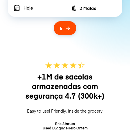
Hoje
2 Malas
Number of bags
Ir!
★
★
★
★
☆
★
+1M de sacolas
armazenadas com
segurança
4.7
(300k+)
Easy to use! Friendly. Inside the grocery!
Eric Strauss
Used LuggageHero
Ontem