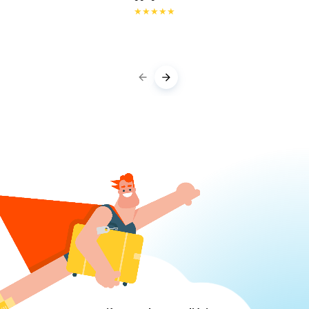
★
★
★
★
★