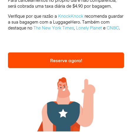
Para cancelamentos no próprio dia e não comparência,
será cobrada uma taxa diária de $4.90 por bagagem.
Verifique por que razão a
KnockKnock
recomenda guardar
a sua bagagem com a LuggageHero. Também com
destaque no
The New York Times
,
Lonely Planet
e
CNBC
.
Reserve agora!